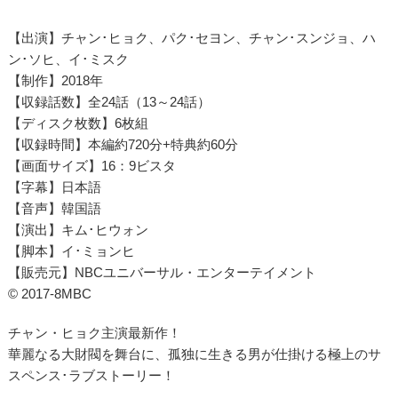
【出演】チャン･ヒョク、パク･セヨン、チャン･スンジョ、ハ
ン･ソヒ、イ･ミスク
【制作】2018年
【収録話数】全24話（13～24話）
【ディスク枚数】6枚組
【収録時間】本編約720分+特典約60分
【画面サイズ】16：9ビスタ
【字幕】日本語
【音声】韓国語
【演出】キム･ヒウォン
【脚本】イ･ミョンヒ
【販売元】NBCユニバーサル・エンターテイメント
© 2017-8MBC
チャン・ヒョク主演最新作！
華麗なる大財閥を舞台に、孤独に生きる男が仕掛ける極上のサ
スペンス･ラブストーリー！