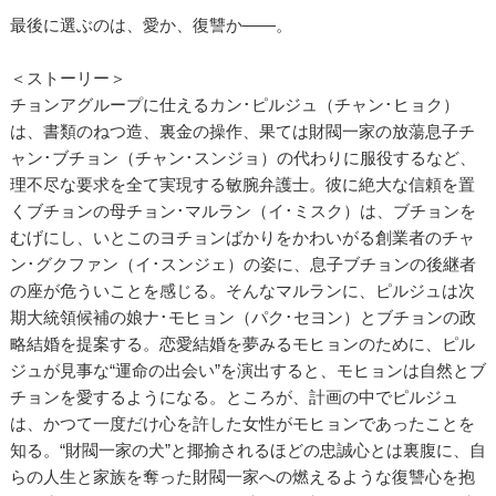
最後に選ぶのは、愛か、復讐か――。
＜ストーリー＞
チョンアグループに仕えるカン･ピルジュ（チャン･ヒョク）
は、書類のねつ造、裏金の操作、果ては財閥一家の放蕩息子チ
ャン･ブチョン（チャン･スンジョ）の代わりに服役するなど、
理不尽な要求を全て実現する敏腕弁護士。彼に絶大な信頼を置
くブチョンの母チョン･マルラン（イ･ミスク）は、ブチョンを
むげにし、いとこのヨチョンばかりをかわいがる創業者のチャ
ン･グクファン（イ･スンジェ）の姿に、息子ブチョンの後継者
の座が危ういことを感じる。そんなマルランに、ピルジュは次
期大統領候補の娘ナ･モヒョン（パク･セヨン）とブチョンの政
略結婚を提案する。恋愛結婚を夢みるモヒョンのために、ピル
ジュが見事な“運命の出会い”を演出すると、モヒョンは自然とブ
チョンを愛するようになる。ところが、計画の中でピルジュ
は、かつて一度だけ心を許した女性がモヒョンであったことを
知る。“財閥一家の犬”と揶揄されるほどの忠誠心とは裏腹に、自
らの人生と家族を奪った財閥一家への燃えるような復讐心を抱