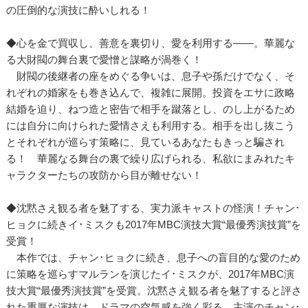
の圧倒的な演技に酔いしれる！
◆心を金で買収し、善意を裏切り、愛を利用する――。華麗な
る大財閥の舞台裏で愛憎と謀略が渦巻く！
財閥の後継者の座をめぐる争いは、息子や孫だけでなく、そ
れぞれの婚家をも巻き込んで、複雑に展開。投資をエサに政略
結婚を迫り、ねつ造と密告で相手を蹴落とし、のし上がるため
には自分に向けられた愛情さえも利用する。相手を出し抜こう
とそれぞれが巡らす策略に、見ているあなたもきっと騙され
る！ 華麗なる舞台の裏で繰り広げられる、私欲にまみれたキ
ャラクターたちの攻防から目が離せない！
◆沈黙さえ観る者を魅了する、実力派キャストの怪演！チャン･
ヒョクに続きイ･ミスクも2017年MBC演技大賞“最優秀演技賞”を
受賞！
本作では、チャン･ヒョクに続き、息子への盲目的な愛のため
に策略を巡らすマルランを演じたイ･ミスクが、2017年MBC演
技大賞“最優秀演技賞”を受賞。沈黙さえ観る者を魅了すると評さ
れた重厚な演技は、ドラマの空気感を強く彩る。主演のチャン･