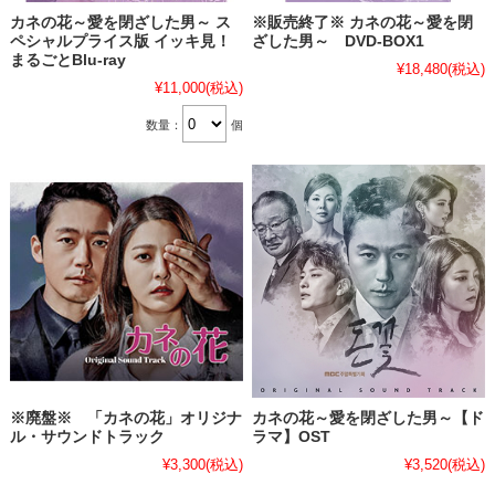
カネの花～愛を閉ざした男～ ス
※販売終了※ カネの花～愛を閉
ペシャルプライス版 イッキ見！
ざした男～ DVD-BOX1
まるごとBlu-ray
¥18,480
(税込)
¥11,000
(税込)
数量：
個
※廃盤※ 「カネの花」オリジナ
カネの花～愛を閉ざした男～【ド
ル・サウンドトラック
ラマ】OST
¥3,300
(税込)
¥3,520
(税込)