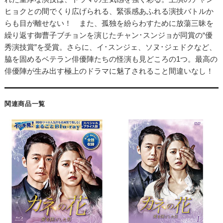
ヒョクとの間でくり広げられる、緊張感あふれる演技バトルか
らも目が離せない！ また、孤独を紛らわすために放蕩三昧を
繰り返す御曹子ブチョンを演じたチャン･スンジョが同賞の“優
秀演技賞”を受賞。さらに、イ･スンジェ、ソヌ･ジェドクなど、
脇を固めるベテラン俳優陣たちの怪演も見どころの1つ。最高の
俳優陣が生み出す極上のドラマに魅了されること間違いなし！
関連商品一覧