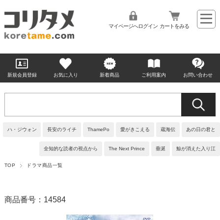
マイページへログイン
カートをみる
新規会員登録
お気に入り
新着商品
ご利用案内
お問い合わせ
ハ・ジウォン
長安のライチ
ThamePo
愛がきこえる
蔵海伝
あの日の君と
全知的な読者の視点から
The Next Prince
垂涎
鯨が消えた入り江
TOP
ドラマ商品一覧
商品番号：14584