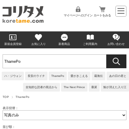
マイページへログイン
カートをみる
新規会員登録
お気に入り
新着商品
ご利用案内
お問い合わせ
ハ・ジウォン
長安のライチ
ThamePo
愛がきこえる
蔵海伝
あの日の君と
全知的な読者の視点から
The Next Prince
垂涎
鯨が消えた入り江
TOP
ThamePo
表示切替：
並び順：