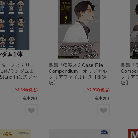
了※ ミステリー
書籍「病案本2 Case File
書籍「病案
1体/ランダム出
Compendium」オリジナル
Comp
Stand In公式グッ
クリアファイル付き【限定
クリア
版】
版】
¥4,840
(税込)
¥2,860
(税込)
在庫切れ
在庫切れ