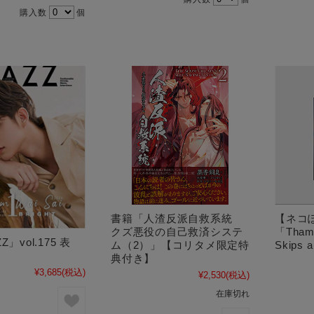
購入数
個
書籍「人渣反派自救系統
【ネコ
クズ悪役の自己救済システ
「Thame
」vol.175 表
ム（2）」【コリタメ限定特
Skips
典付き】
¥3,685
(税込)
¥2,530
(税込)
在庫切れ