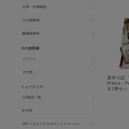
台湾・中国映画
その他映画
廉価版映画
その他映像
イベント
その他
原作小説「T
Prince」P
ミュージック
＆2巻セッ
CD商品一覧
K-POP
OST（オリジナルサウンドトラック）