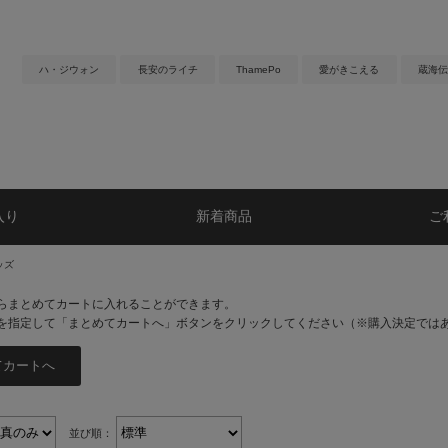
ハ・ジウォン
長安のライチ
ThamePo
愛がきこえる
蔵海伝
入り
新着商品
ご
ッズ
らまとめてカートに入れることができます。
を指定して「まとめてカートへ」ボタンをクリックしてください（※購入決定では
並び順：