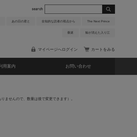
あの日の君と
全知的な読者の視点から
The Next Prince
垂涎
鯨が消えた入り江
マイページへログイン
カートをみる
利用案内
お問い合わせ
ありませんので、数量は後で変更できます）。