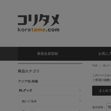
新規会員登録
お気に
TOP
BLグ
商品カテゴリ
このページか
ご希望の個数
アジアBL特集
BLグッズ
ぬいぐるみ
表示切替：