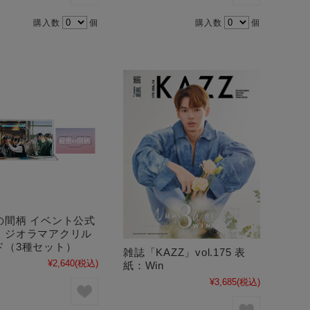
購入数
個
購入数
個
の間柄 イベント公式
】ジオラマアクリル
ド（3種セット）
雑誌「KAZZ」vol.175 表
¥2,640
(税込)
紙：Win
¥3,685
(税込)