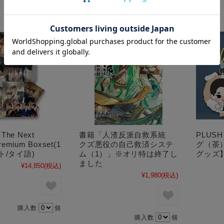
he Next
書籍「人渣反派自救系統
PLUS
remium Boxset(1
クズ悪役の自己救済システ
グ（茶）【
ト/タイ語)
ム（1）」※オリ特は終了し
グッズ
ました
¥14,850
(税込)
¥1,980
(税込)
購入数
個
購入数
個