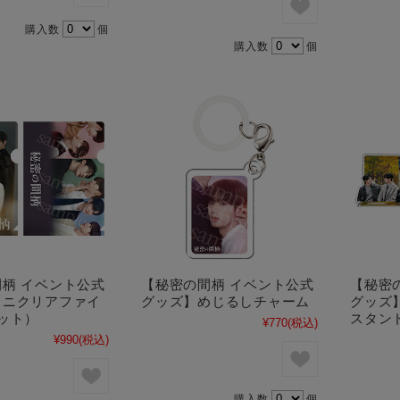
購入数
個
購入数
個
柄 イベント公式
【秘密の間柄 イベント公式
【秘密
ミニクリアファイ
グッズ】めじるしチャーム
グッズ
ット）
スタン
¥770
(税込)
¥990
(税込)
購入数
個