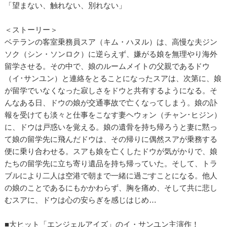
「望まない、触れない、別れない」
＜ストーリー＞
ベテランの客室乗務員スア（キム・ハヌル）は、高慢な夫ジン
ソク（シン・ソンロク）に逆らえず、嫌がる娘を無理やり海外
留学させる。その中で、娘のルームメイトの父親であるドウ
（イ･サンユン）と連絡をとることになったスアは、次第に、娘
が留学でいなくなった寂しさをドウと共有するようになる。そ
んなある日、ドウの娘が交通事故で亡くなってしまう。娘の訃
報を受けても淡々と仕事をこなす妻ヘウォン（チャン･ヒジン）
に、ドウは戸惑いを覚える。娘の遺骨を持ち帰ろうと妻に黙っ
て娘の留学先に飛んだドウは、その帰りに偶然スアが乗務する
便に乗り合わせる。スアも娘を亡くしたドウが気がかりで、娘
たちの留学先に立ち寄り遺品を持ち帰っていた。そして、トラ
ブルにより二人は空港で朝まで一緒に過ごすことになる。他人
の娘のことであるにもかかわらず、胸を痛め、そして共に悲し
むスアに、ドウは心の安らぎを感じはじめ…
■大ヒット「エンジェルアイズ」のイ・サンユン主演作！