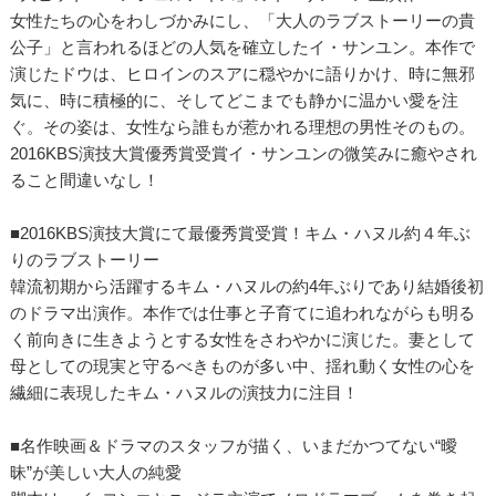
女性たちの心をわしづかみにし、「大人のラブストーリーの貴
公子」と言われるほどの人気を確立したイ・サンユン。本作で
演じたドウは、ヒロインのスアに穏やかに語りかけ、時に無邪
気に、時に積極的に、そしてどこまでも静かに温かい愛を注
ぐ。その姿は、女性なら誰もが惹かれる理想の男性そのもの。
2016KBS演技大賞優秀賞受賞イ・サンユンの微笑みに癒やされ
ること間違いなし！
■2016KBS演技大賞にて最優秀賞受賞！キム・ハヌル約４年ぶ
りのラブストーリー
韓流初期から活躍するキム・ハヌルの約4年ぶりであり結婚後初
のドラマ出演作。本作では仕事と子育てに追われながらも明る
く前向きに生きようとする女性をさわやかに演じた。妻として
母としての現実と守るべきものが多い中、揺れ動く女性の心を
繊細に表現したキム・ハヌルの演技力に注目！
■名作映画＆ドラマのスタッフが描く、いまだかつてない“曖
昧”が美しい大人の純愛