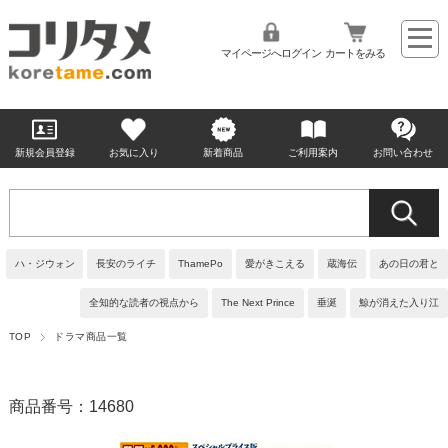
マイページへログイン
カートをみる
新規会員登録
お気に入り
新着商品
ご利用案内
お問い合わせ
ハ・ジウォン
長安のライチ
ThamePo
愛がきこえる
蔵海伝
あの日の君と
全知的な読者の視点から
The Next Prince
垂涎
鯨が消えた入り江
TOP
ドラマ商品一覧
商品番号：14680