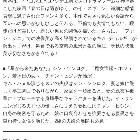
脚本は、イ･ヨンエとユ･ジテ主演でメロドラマブームを巻き起
こした映画『春の日は過ぎゆく』のイ・スギョン。繊細な感情
表現に魅了されたファンも多く、本作でもさり気ない会話から
互いへの思いがひしひしと伝わる。不倫でも友情でもない、曖
昧だけど美しい、新しい男女の関係を描いた。さらに、「ファ
ン・ジニ」での映像美が高く評価されているキム･チョルギュが
演出を手がけ、舞台である空港の風景と夜の漢江、晩秋の映像
美が切なさをかき立てる！
■「星から来たあなた」シン・ソンロク、「魔女宝鑑～ホジュ
ン、若き日の恋～」チャン・ヒジンが熱演！
キム・ハヌル演じるスアの夫役はシン・ソンロク。妻と娘に厳
しく亭主関白でありながら、家庭を一歩出ると、妻の親友や後
輩にアプローチする身勝手なキャラクターを演じた。イ・サン
ユン演じる夫ドウの優しさに甘える妻役にはチャン・ヒジン。
自身の秘密を守るため、娘に口裏合わせを強要させる腹黒さを
重ね持つ女性を演じた。2組の夫婦の展開も必見！