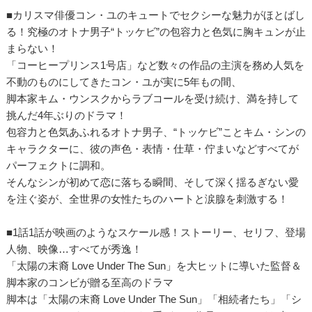
■カリスマ俳優コン・ユのキュートでセクシーな魅力がほとばし
る！究極のオトナ男子“トッケビ”の包容力と色気に胸キュンが止
まらない！
「コーヒープリンス1号店」など数々の作品の主演を務め人気を
不動のものにしてきたコン・ユが実に5年もの間、
脚本家キム・ウンスクからラブコールを受け続け、満を持して
挑んだ4年ぶりのドラマ！
包容力と色気あふれるオトナ男子、“トッケビ”ことキム・シンの
キャラクターに、彼の声色・表情・仕草・佇まいなどすべてが
パーフェクトに調和。
そんなシンが初めて恋に落ちる瞬間、そして深く揺るぎない愛
を注ぐ姿が、全世界の女性たちのハートと涙腺を刺激する！
■1話1話が映画のようなスケール感！ストーリー、セリフ、登場
人物、映像…すべてが秀逸！
「太陽の末裔 Love Under The Sun」を大ヒットに導いた監督＆
脚本家のコンビが贈る至高のドラマ
脚本は「太陽の末裔 Love Under The Sun」「相続者たち」「シ