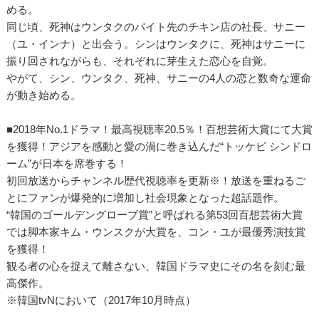
める。
同じ頃、死神はウンタクのバイト先のチキン店の社長、サニー
（ユ・インナ）と出会う。シンはウンタクに、死神はサニーに
振り回されながらも、それぞれに芽生えた恋心を自覚。
やがて、シン、ウンタク、死神、サニーの4人の恋と数奇な運命
が動き始める。
■2018年No.1ドラマ！最高視聴率20.5％！百想芸術大賞にて大賞
を獲得！アジアを感動と愛の渦に巻き込んだ“トッケビ シンドロ
ーム”が日本を席巻する！
初回放送からチャンネル歴代視聴率を更新※！放送を重ねるご
とにファンが爆発的に増加し社会現象となった超話題作。
“韓国のゴールデングローブ賞”と呼ばれる第53回百想芸術大賞
では脚本家キム・ウンスクが大賞を、コン・ユが最優秀演技賞
を獲得！
観る者の心を捉えて離さない、韓国ドラマ史にその名を刻む最
高傑作。
※韓国tvNにおいて（2017年10月時点）