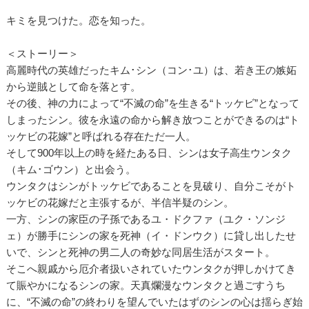
キミを見つけた。恋を知った。
＜ストーリー＞
高麗時代の英雄だったキム･シン（コン･ユ）は、若き王の嫉妬
から逆賊として命を落とす。
その後、神の力によって“不滅の命”を生きる“トッケビ”となって
しまったシン。彼を永遠の命から解き放つことができるのは“ト
ッケビの花嫁”と呼ばれる存在ただ一人。
そして900年以上の時を経たある日、シンは女子高生ウンタク
（キム･ゴウン）と出会う。
ウンタクはシンがトッケビであることを見破り、自分こそがト
ッケビの花嫁だと主張するが、半信半疑のシン。
一方、シンの家臣の子孫であるユ・ドクファ（ユク・ソンジ
ェ）が勝手にシンの家を死神（イ・ドンウク）に貸し出したせ
いで、シンと死神の男二人の奇妙な同居生活がスタート。
そこへ親戚から厄介者扱いされていたウンタクが押しかけてき
て賑やかになるシンの家。天真爛漫なウンタクと過ごすうち
に、“不滅の命”の終わりを望んでいたはずのシンの心は揺らぎ始