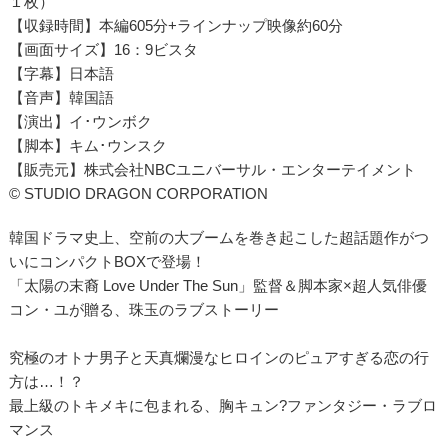
１枚）
【収録時間】本編605分+ラインナップ映像約60分
【画面サイズ】16：9ビスタ
【字幕】日本語
【音声】韓国語
【演出】イ･ウンボク
【脚本】キム･ウンスク
【販売元】株式会社NBCユニバーサル・エンターテイメント
© STUDIO DRAGON CORPORATION
韓国ドラマ史上、空前の大ブームを巻き起こした超話題作がつ
いにコンパクトBOXで登場！
「太陽の末裔 Love Under The Sun」監督＆脚本家×超人気俳優
コン・ユが贈る、珠玉のラブストーリー
究極のオトナ男子と天真爛漫なヒロインのピュアすぎる恋の行
方は…！？
最上級のトキメキに包まれる、胸キュン?ファンタジー・ラブロ
マンス