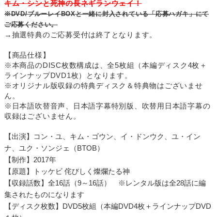
キム・シンと死神の長ネギランウェイ！
※DVD/ブルーレイBOXと一緒に封入されている「応募ハガキ」にて
ご応募ください。
→抽選特典のご応募受付は終了となります。
【商品仕様】
※本商品のDISC枚数構成は、全5枚組（本編ディスク4枚＋
ラインナップDVD1枚）となります。
※オリジナル版収録の特典ディスク＆特典物はございませ
ん。
※日本語吹替音声、日本語字幕特別版、吹替用日本語字幕の
収録はございません。
【出演】コン・ユ、キム・ゴウン、イ・ドンウク、ユ・イン
ナ、ユク・ソンジェ（BTOB）
【制作】2017年
【原題】トッケビ 侘びしく燦爛たる神
【収録話数】全16話（9～16話） ※レンタル版は全28話に編
集されたものになります
【ディスク枚数】DVD5枚組（本編DVD4枚＋ラインナップDVD