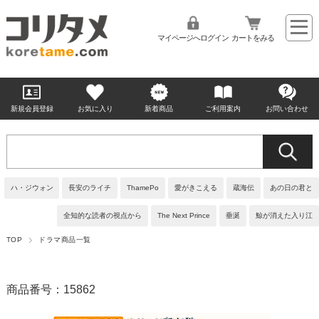
マイページへログイン
カートをみる
新規会員登録
お気に入り
新着商品
ご利用案内
お問い合わせ
ハ・ジウォン
長安のライチ
ThamePo
愛がきこえる
蔵海伝
あの日の君と
全知的な読者の視点から
The Next Prince
垂涎
鯨が消えた入り江
TOP
ドラマ商品一覧
商品番号：15862