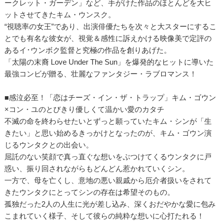
ークレット・ガーデン」など、手がけた作品のほとんどを大ヒ
ットさせてきたキム・ウンスク。
“視聴率の女王”であり、出演俳優たちを次々と大スターにするこ
とでも有名な彼女が、視覚＆感性に訴えかける映像美で定評の
あるイ･ウンボク監督と究極の作品を創りあげた。
「太陽の末裔 Love Under The Sun」を爆発的なヒットに導いた
最強コンビが贈る、壮麗なファンタジー・ラブロマンス！
■感泣必至！「恋はチーズ・イン・ザ・トラップ」キム・ゴウン
×コン・ユのとびきり優しくて温かい愛のカタチ
不滅の命を終わらせたいとずっと願っていたキム・シンが「生
きたい」と思い始めるきっかけとなったのが、キム・ゴウン演
じるウンタクとの出会い。
屈託のない笑顔で真っ直ぐな想いをぶつけてくるウンタクに戸
惑い、振り回されながらもどんどん惹かれていくシン。
一方で、母を亡くし、意地の悪い親戚から厄介者扱いをされて
きたウンタクにとってシンの存在は希望そのもの。
孤独だった2人の人生に光が差し込み、深くおだやかな愛に包み
こまれていく様子、そして彼らの純粋な想いに心打たれる！