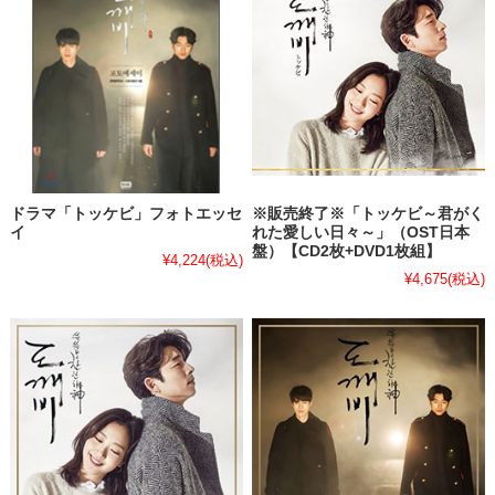
ドラマ「トッケビ」フォトエッセ
※販売終了※「トッケビ～君がく
イ
れた愛しい日々～」（OST日本
盤）【CD2枚+DVD1枚組】
¥4,224
(税込)
¥4,675
(税込)