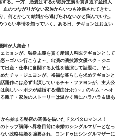
揺する。一方、恋愛はするが独身主義を貫き通す産婦人
後、血のつながりがない家族からいつも冷遇されてきた。
なり、何とかして結婚から逃げられないかと悩んでいた。
のつらい事情を知っていく。ある日、テギョンはお互い
優陣が大集合！
ジェヒョンが、独身主義を貫く産婦人科医テギョンとして
初恋～ゴハン行こうよ～」出演の演技派女優ペク・ジニ
して出産・仕事に奮闘する女性を熱演して話題に。そし
集めたチャ・ジュヨンが、裕福な暮らしを求めテギョンと
の話題作には必ず出演しているチャ・ファヨンが、主人公
は美しい～ボクが結婚する理由(わけ)～」のキム・へオ
れる親子・家族のストーリーは温かく時にハラハラ＆涙あ
ソから始まる秘密の関係を描いたドタバタロマンス！
塾のトップ講師へ昇格目前に未婚のシングルマザーとなっ
まない政略結婚を強要され、ヨンドゥはシングルマザーに