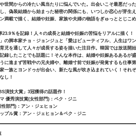
や世間からの冷たい風当たりに悩んでいた。出会いこそ最悪だっ
し、偽装結婚から始まった秘密の関係にも、いつしか恋心が芽生
ン満載で描く、結婚や妊娠、家族や夫婦の物語をぎゅっととじこ
率23.9％を記録！人々の成長と結婚や妊娠の苦悩をリアルに描く！
」の脚本家チョ・ジョンジュと「愛はビューティフル、人生はワ
育児を通して人々が成長する姿を描いた注目作。韓国では放送開始早
記録したことでも話題に！そんな本作は、結婚や妊娠あるあるが
うに進まず苦戦中の兄夫婦や、離婚寸前で妊娠が発覚するも仕事
家一族とヨンドゥが出会い、新たな風が吹き込まれていく！それ
なし！
 KBS演技大賞」3冠獲得の話題作！
マ 優秀演技賞(女性部門)：ペク・ジニ
男性部門)：アン・ジェヒョン
ップル賞：アン・ジェヒョン＆ペク・ジニ
覧