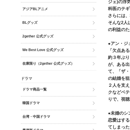
ジェ)の浮
科医のテギ
アジアBLアニメ
さらには、
そんな2人
BLグッズ
の利益のた
2gether 公式グッズ
●アン・ジ
We Best Love 公式グッズ
「欠点ある
約３年ぶり
在庫限り（2gether 公式グッズ）
が、ある出
て、「ザ・
の結婚を狙
ドラマ
２人を支え
ドラマ商品一覧
クなどベテ
りで、視聴
韓国ドラマ
●未婚のシ
台湾・中国ドラマ
恋愛はする
てしまった