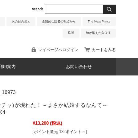
あの日の君と
全知的な読者の視点から
The Next Prince
垂涎
鯨が消えた入り江
マイページへログイン
カートをみる
利用案内
お問い合わせ
16973
ンチャ)が現れた！～まさか結婚するなんて～
X4
¥13,200
(税込)
[ポイント還元 132ポイント～]