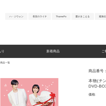
ハ・ジウォン
長安のライチ
ThamePo
愛がきこえる
蔵海伝
入り
新着商品
ご
マ商品一覧
商品番号：
本物(チ
DVD-BO
価格: