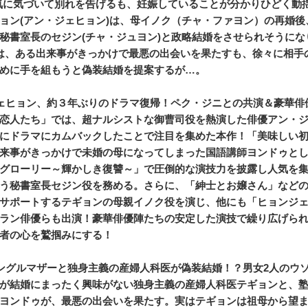
気に気づいて別れを告げるも、妊娠していることが分かりひどく動
ョン(アン・ジェヒョン)は、母イノク（チャ・ファヨン）の再婚
秘書室長のセジン(チャ・ジュヨン)と政略結婚をさせられそうに
は、ある出来事がきっかけで最悪の出会いを果たすも、徐々に相手
めに手を組もうと偽装結婚を提案するが…。
ェヒョン、約３年ぶりのドラマ復帰！ペク・ジニとの共演＆豪華俳
恋人たち」では、超ナルシストな御曹司役を熱演した俳優アン・
にドラマにカムバックしたことで注目を集めた本作！「美味しい
来事がきっかけで未婚の母になってしまった国語講師ヨンドゥと
グローリー～輝かしき復讐～」で圧倒的な演技力を披露し人気を
う秘書室長セジン役を務める。さらに、「紳士とお嬢さん」など
サポートするテギョンの母親イノク役を演じ、他にも「ヒョンジェ
ラン俳優らも出演！豪華俳優陣たちの安定した演技で繰り広げら
者の心を鷲掴みにする！
ングルマザーと独身主義の産婦人科医が偽装結婚！？男女2人のウ
が結婚にまったく興味がない独身主義の産婦人科医テギョンと、
ヨンドゥが、最悪の出会いを果たす。実はテギョンは祖母から望