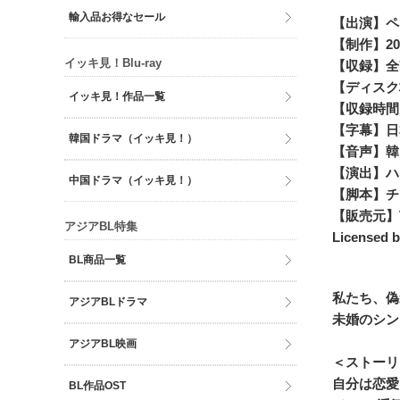
輸入品お得なセール
【出演】ペ
【制作】20
イッキ見！Blu-ray
【収録】全
【ディスク
イッキ見！作品一覧
【収録時間
【字幕】日
韓国ドラマ（イッキ見！）
【音声】韓
【演出】ハ
中国ドラマ（イッキ見！）
【脚本】チ
【販売元】
アジアBL特集
Licensed b
BL商品一覧
私たち、偽
アジアBLドラマ
未婚のシン
アジアBL映画
＜ストーリ
自分は恋愛
BL作品OST