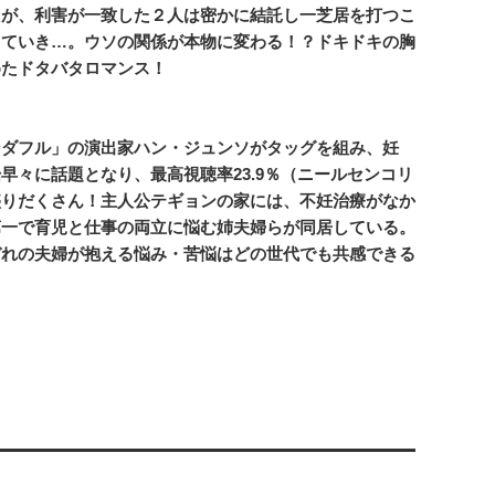
たが、利害が一致した２人は密かに結託し一芝居を打つこ
えていき…。ウソの関係が本物に変わる！？ドキドキの胸
めたドタバタロマンス！
ンダフル」の演出家ハン・ジュンソがタッグを組み、妊
々に話題となり、最高視聴率23.9％（ニールセンコリ
盛りだくさん！主人公テギョンの家には、不妊治療がなか
第一で育児と仕事の両立に悩む姉夫婦らが同居している。
ぞれの夫婦が抱える悩み・苦悩はどの世代でも共感できる