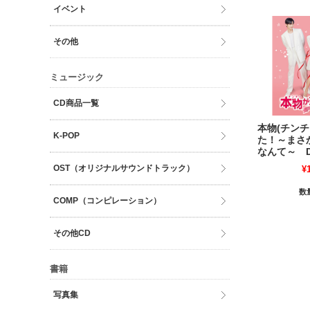
イベント
その他
ミュージック
CD商品一覧
本物(チンチ
K-POP
た！～まさ
なんて～ D
OST（オリジナルサウンドトラック）
¥
数
COMP（コンピレーション）
その他CD
書籍
写真集