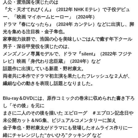
人公・渡浩国を演じたのは
『大・天才てれびくん』（2012年 NHK Eテレ）で子役デビュ
ー、「映画 マイホームヒーロー」（2024年）
ドラマ『春になったら』（2024年 カンテレ）などに出演し、脚
光を集める注目株・金子隼也。
家事能力抜群で、浩国の心を美味しいごはんで癒す年下クール
男子・深谷甲斐役を演じたのは、
メンズノンノ専属モデルで、ドラマ『silent』（2022年 フジテ
レビ）映画「身代わり忠臣蔵」（2024年）など
話題作に出演している新星・野村康太。
両者共に本作でドラマ初主演を果たしたフレッシュな２人が、
繊細な心の動きを表現し話題となりました。
Blu-ray＆DVDには、原作コミックの巻末に収められた書き下ろ
し「その後」を元に
まさに二人のその後を描いた エピローグ ＃エプロン記念日や
未公開カット＆NG集、ビジュアルコメンタリーに加え
金子隼也・野村康太がドラマにも登場したオムライス作りに一
緒にチャレンジした“かいひろ”クッキング など