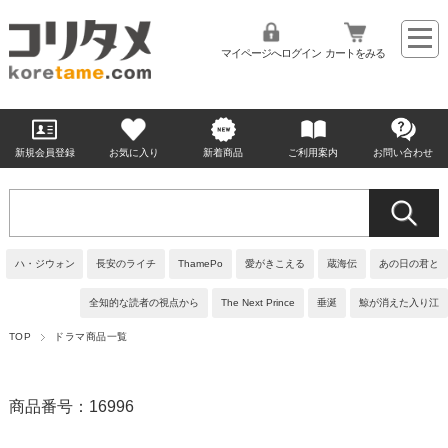
マイページへログイン
カートをみる
新規会員登録
お気に入り
新着商品
ご利用案内
お問い合わせ
ハ・ジウォン
長安のライチ
ThamePo
愛がきこえる
蔵海伝
あの日の君と
全知的な読者の視点から
The Next Prince
垂涎
鯨が消えた入り江
TOP
ドラマ商品一覧
商品番号：16996