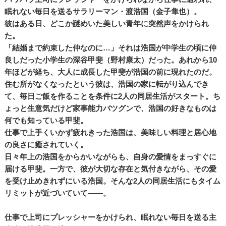
眠れない毎日を送るサラリーマン・渡浩国（金子隼也）。
彼はある日、どこか謎めいた美しい青年に突然声をかけられ
た。
「結婚まで約束した仲なのに…」それは浩国が中学生の頃に仲
良しだった小学生の深谷甲斐（野村康太）だった。あれから10
年ほどが経ち、大人に成長した甲斐が浩国の前に現れたのだ。
住む所がなくなったという彼は、浩国の家に転がり込んでき
て、毎日ご飯を作ることを条件に2人の同居生活がスタート。ち
ょっと生意気だけど家事能力バツグンで、浩国の好きなものは
何でも知っている甲斐。
仕事で上手くいかず疲れきった浩国は、美味しい料理と居心地
の良さに癒されていく。
日々年上の浩国をからかいながらも、自身の愛情をまっすぐに
届ける甲斐。一方で、彼が大切な存在と気付きながら、その愛
を受け止めきれずにいる浩国。そんな2人の同居生活にもタイム
リミットが近づいていて――。
仕事で上司にプレッシャーをかけられ、眠れない毎日を送る主