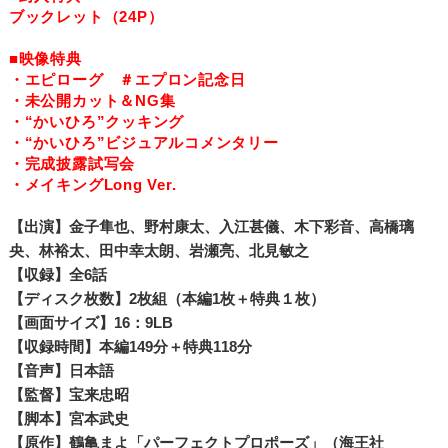
ブックレット（24P）
■映像特典
・エピローグ ＃エプロン記念日
・未公開カット＆NG集
・“かいひろ”クッキング
・“かいひろ”ビジュアルコメンタリー
・完成披露試写会
・メイキングLong Ver.
【出演】金子隼也、野村康太、入江甚儀、木下彩音、高橋璃
央、林裕太、田中幸太朗、岩瀬亮、北見敏之
【収録】全6話
【ディスク枚数】2枚組（本編1枚＋特典１枚）
【画面サイズ】16：9LB
【収録時間】本編149分＋特典118分
【音声】日本語
【監督】宝来忠昭
【脚本】宮本武史
【原作】鶴亀まよ「パーフェクトプロポーズ」（海王社