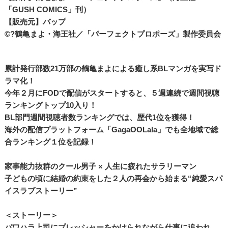
「GUSH COMICS」刊）
【販売元】バップ
©?鶴亀まよ・海王社／「パーフェクトプロポーズ」製作委員会
累計発行部数21万部の鶴亀まよによる癒し系BLマンガを実写ド
ラマ化！
今年２月にFODで配信がスタートすると、５週連続で週間視聴
ランキングトップ10入り！
BL部門週間視聴者数ランキングでは、歴代1位を獲得！
海外の配信プラットフォーム「GagaOOLala」でも全地域で総
合ランキング１位を記録！
家事能力抜群のクール男子 × 人生に疲れたサラリーマン
子どもの頃に結婚の約束をした２人の再会から始まる“純愛スパ
イスラブストーリー”
＜ストーリー＞
パワハラ上司にプレッシャーをかけられながら仕事に追われ、