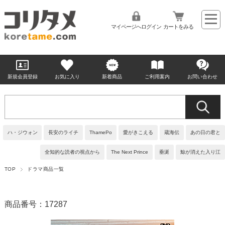
マイページへログイン
カートをみる
新規会員登録
お気に入り
新着商品
ご利用案内
お問い合わせ
ハ・ジウォン
長安のライチ
ThamePo
愛がきこえる
蔵海伝
あの日の君と
全知的な読者の視点から
The Next Prince
垂涎
鯨が消えた入り江
TOP
ドラマ商品一覧
商品番号：17287