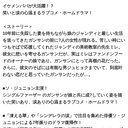
イケメンパパが大活躍！？
笑いと涙の心温まるラブコメ・ホームドラマ！
＜ストーリー＞
10年前に失踪した妻を待ちながら娘のジャンディと厳しい生活
を送ってきたガンサンの前に?人の女性が現れる。苦しい時にい
つもそばで応援してくれたジャンディの美術教室の先生ミレ。
彼女に想いを寄せるガンサンだが、実はミレはファンドンフー
ドのオーナーの娘であり、ガンサンにとって高嶺の花だった。
さらに、彼女のそばには有能な男ジュヒョクまでいて、到底叶
わない恋だと思っていたガンサンだったが…。
■ソ・ジュニョン主演！
シングルファーザー のガンサンが娘と共に成?していく姿を描
いた笑いあり、涙ありの心温まるラブコメ・ホームドラマ！
■「凍える華」や「シンデレラの涙」で注目を集めた俳優ソ・ジ
ュニョンによる7年振りのドラマ復帰作！