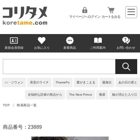
マイページへログイン
カートをみる
新規会員登録
お気に入り
新着商品
ご利用案内
お問い合わせ
ハ・ジウォン
長安のライチ
ThamePo
愛がきこえる
蔵海伝
あの日の君と
全知的な読者の視点から
The Next Prince
垂涎
鯨が消えた入り江
TOP
映画商品一覧
商品番号：23889