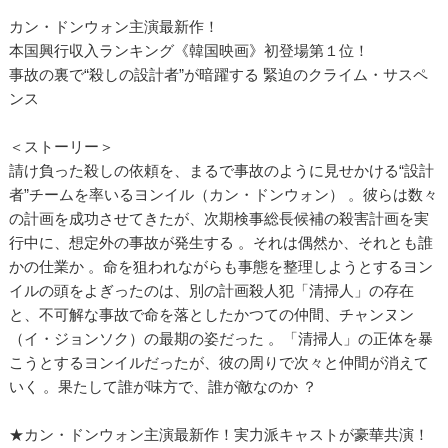
カン・ドンウォン主演最新作！
本国興行収入ランキング《韓国映画》初登場第１位！
事故の裏で“殺しの設計者”が暗躍する 緊迫のクライム・サスペ
ンス
＜ストーリー＞
請け負った殺しの依頼を、まるで事故のように見せかける“設計
者”チームを率いるヨンイル（カン・ドンウォン） 。彼らは数々
の計画を成功させてきたが、次期検事総長候補の殺害計画を実
行中に、想定外の事故が発生する 。それは偶然か、それとも誰
かの仕業か 。命を狙われながらも事態を整理しようとするヨン
イルの頭をよぎったのは、別の計画殺人犯「清掃人」の存在
と、不可解な事故で命を落としたかつての仲間、チャンヌン
（イ・ジョンソク）の最期の姿だった 。「清掃人」の正体を暴
こうとするヨンイルだったが、彼の周りで次々と仲間が消えて
いく 。果たして誰が味方で、誰が敵なのか ？
★カン・ドンウォン主演最新作！実力派キャストが豪華共演！