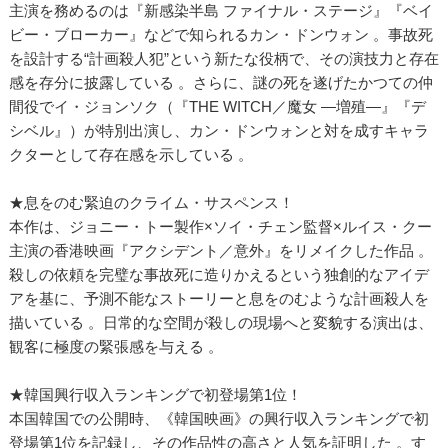
主演を務めるのは『新感染半島 ファイナル・ステージ』『ベイ
ビー・ブローカー』などで知られるカン・ドンウォン 。事故死
を設計する“計画殺人犯”という新たな役柄で、その演技力と存在
感を存分に披露している 。さらに、謎の死を遂げたかつての仲
間役でイ・ジョンソク（『THE WITCH／魔女 ―増殖―』『デ
シベル』）が特別出演し、カン・ドンウォンと対を成すキャラ
クターとして存在感を示している 。
★息をのむ緊迫のクライム・サスペンス！
本作は、ジョニー・トー製作×ソイ・チェン監督×ルイス・クー
主演の香港映画『アクシデント／意外』をリメイクした作品 。
殺しの依頼を完璧な事故死に造りかえるという独創的なアイデ
アを基に、予測不能なストーリーと息をのむような計画殺人を
描いている 。日常的な空間が殺しの現場へと変貌する演出は、
観客に極度の緊張感を与える 。
★韓国興行収入ランキングで初登場第1位！
本国韓国での公開時、《韓国映画》の興行収入ランキングで初
登場第1位を記録し、その作品性の高さと人気を証明した 。す