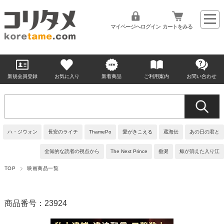
マイページへログイン
カートをみる
新規会員登録
お気に入り
新着商品
ご利用案内
お問い合わせ
ハ・ジウォン
長安のライチ
ThamePo
愛がきこえる
蔵海伝
あの日の君と
全知的な読者の視点から
The Next Prince
垂涎
鯨が消えた入り江
TOP
映画商品一覧
商品番号：23924