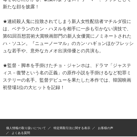
新たな顔を披露！
★連続殺人鬼に拉致されてしまう新人女性配信者マチルダ役に
は、ベテランのカン・ハヌルを相手に一歩も引かない演技で、
第61回百想芸術大賞映画部門の新人女優賞にノミネートされた
ハ・ソユン。『ニューノーマル』のカン･ハギョンほかフレッシ
ュな若手や、意外なカメオ出演俳優との共演も。
★監督・脚本を手掛けたチョ・ジャンホは、ドラマ「ジャステ
ィス－復讐という名の正義」の原作小説を手掛けるなど犯罪ミ
ステリーの名手。監督デビューを果たした本作では、韓国映画
初登場1位の大ヒットを記録！
個人情報の取り扱いについて
特定商取引法に関する表示
お客様の声
よくある質問