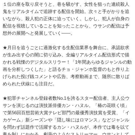
１位の座を取り戻そうと、巷を騒がす、女性を狙った連続殺人
鬼をリアルタイムで追跡する配信を開始。次々と手がかりを追
いながら、殺人犯の正体に迫っていく。しかし、犯人が自身の
配信を視聴していることを知ったことから、ウサンの配信は予
想外の展開へと発展していく――。
★月日を追うごとに過激化する生配信業界を舞台に、承認欲求
が生み出す心の闇に切り込み、全編リアルタイム配信形式で描
かれる戦慄のデジタルスリラー！「1年間あらゆるジャンルの動
画を分析しつくした」と語るチョ・ジャンホ監督のもと作り上
げられた投げ銭コメントや広告、考察動画まで、随所に散りば
められた伏線にも注目だ。
★犯罪チャンネル登録者数No.1を誇るスター配信者、主人公ウ
サンを演じるのは演技派俳優カン・ハヌル。「椿の花咲く頃」
で第56回百想芸術大賞テレビ部門の最優秀演技賞を受賞、「イ
カゲーム」新シーズンや「隠し味にはロマンス」などジャンル
を問わず話題作で活躍するカン・ハヌルが、本作では毒を以て
毒を制しにかかる、劇薬のようなストリーマー、ウサンとして