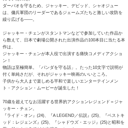
ダーバオを守るため、ジャッキー、デビッド、シャオジュー
は、傭兵軍団のリーダーであるジェームズたちと激しい攻防を
繰り広げる――。
ジャッキー・チェンがスタントマンなどで参加していた作品か
ら数えて、日本で劇場公開された出演作品の100本目に当たる本
作は、
ジャッキー・チェンが本人役で出演する痛快コメディアクショ
ン！
物語は至極簡単。「パンダを守る話」。たった10文字で説明が
付く単純さだが、それがジャッキー映画のいいところ。
子供から大人まで楽しめる平和で楽しいエンターテインメン
ト・アクション・ムービーが誕生した！
70歳を超えてなお活躍する世界的アクションレジェンド＝ジャ
ッキー・チェン。
『ライド・オン』(24)、『A LEGEND／伝説』(25)、『ベストキ
ッド：レジェンズ』(25)、『シャドウズ・エッジ』(25)と昭和を