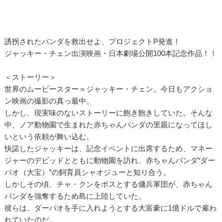
誘拐されたパンダを救出せよ、プロジェクトP発進！
ジャッキー・チェン出演映画・日本劇場公開100本記念作品！！
＜ストーリー＞
世界のムービースター＝ジャッキー・チェン。今日もアクショ
ン映画の撮影の真っ最中。
しかし、現実味のないストーリーに飽き飽きしていた。そんな
中、ノア動物園で生まれた赤ちゃんパンダの里親になってほし
いという依頼が舞い込む。
快諾したジャッキーは、記念イベントに出席するため、マネー
ジャーのデビッドとともに動物園を訪れ、赤ちゃんパンダ“ダー
バオ（大宝）”の飼育員シャオジューと知り合う。
しかしその頃、チャ・クンをボスとする傭兵軍団が、赤ちゃん
パンダを強奪するため島に上陸していた。
彼らは、ダーバオを手に入れようとする大富豪に1億ドルで雇わ
れていたのだ。