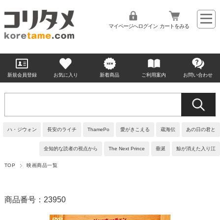
マイページへログイン
カートをみる
新規会員登録
お気に入り
新着商品
ご利用案内
お問い合わせ
ハ・ジウォン
長安のライチ
ThamePo
愛がきこえる
蔵海伝
あの日の君と
全知的な読者の視点から
The Next Prince
垂涎
鯨が消えた入り江
TOP
映画商品一覧
商品番号：23950