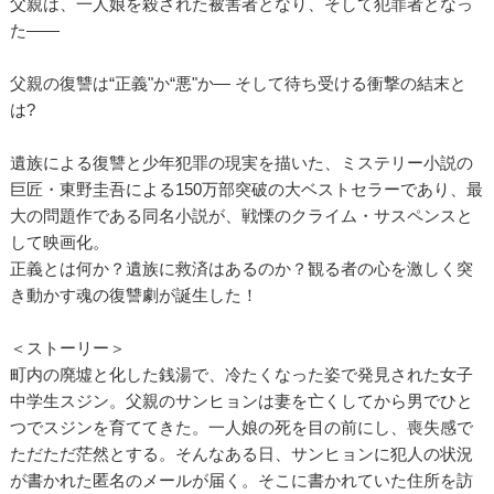
父親は、一人娘を殺された被害者となり、そして犯罪者となっ
た――
父親の復讐は“正義"か“悪"か― そして待ち受ける衝撃の結末と
は?
遺族による復讐と少年犯罪の現実を描いた、ミステリー小説の
巨匠・東野圭吾による150万部突破の大ベストセラーであり、最
大の問題作である同名小説が、戦慄のクライム・サスペンスと
して映画化。
正義とは何か？遺族に救済はあるのか？観る者の心を激しく突
き動かす魂の復讐劇が誕生した！
＜ストーリー＞
町内の廃墟と化した銭湯で、冷たくなった姿で発見された女子
中学生スジン。父親のサンヒョンは妻を亡くしてから男でひと
つでスジンを育ててきた。一人娘の死を目の前にし、喪失感で
ただただ茫然とする。そんなある日、サンヒョンに犯人の状況
が書かれた匿名のメールが届く。そこに書かれていた住所を訪