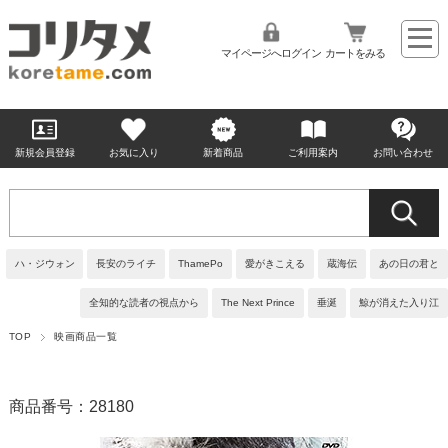
マイページへログイン
カートをみる
新規会員登録
お気に入り
新着商品
ご利用案内
お問い合わせ
ハ・ジウォン
長安のライチ
ThamePo
愛がきこえる
蔵海伝
あの日の君と
全知的な読者の視点から
The Next Prince
垂涎
鯨が消えた入り江
TOP
映画商品一覧
商品番号：28180