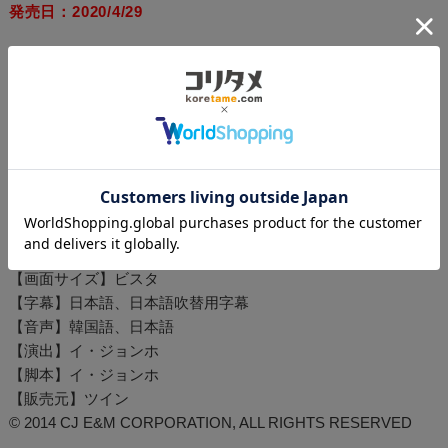
発売日：2020/4/29
【映像特典】（27分）
・Making Clip
・削除シーン
・オリジナル予告編
【出演】チョン・ジェヨン、イ・ソンミン、ソ・ジュニョン、
イ・ジュスン、イ・スビン
【制作】2014年
【ディスク枚数】ブルーレイ1枚組
【収録時間】本編122分
【画面サイズ】ビスタ
【字幕】日本語、日本語吹替用字幕
【音声】韓国語、日本語
【演出】イ・ジョンホ
【脚本】イ・ジョンホ
【販売元】ツイン
© 2014 CJ E&M CORPORATION, ALL RIGHTS RESERVED