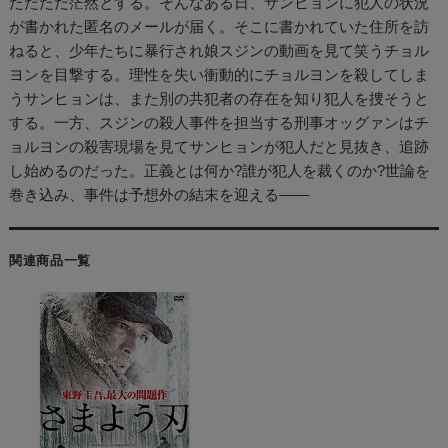
ただただ茫然とする。そんなある日、サンヒョンに犯人の状況
が書かれた匿名のメールが届く。そこに書かれていた住所を訪
ねると、少年たちに暴行され娘スジンの動画を見て笑うチョル
ヨンを目撃する。理性を失い衝動的にチョルヨンを殺してしま
うサンヒョンは、また別の共犯者の存在を知り犯人を捜そうと
する。一方、スジンの殺人事件を担当する刑事オッグァンはチ
ョルヨンの殺害現場を見てサンヒョンが犯人だと見抜き、追跡
し始めるのだった。正義とは何か?誰が犯人を裁くのか?世論を
巻き込み、事件は予想外の結末を迎える――
関連商品一覧