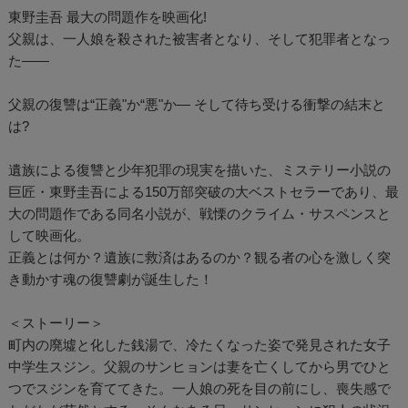
東野圭吾 最大の問題作を映画化!
父親は、一人娘を殺された被害者となり、そして犯罪者となっ
た――
父親の復讐は“正義"か“悪"か― そして待ち受ける衝撃の結末と
は?
遺族による復讐と少年犯罪の現実を描いた、ミステリー小説の
巨匠・東野圭吾による150万部突破の大ベストセラーであり、最
大の問題作である同名小説が、戦慄のクライム・サスペンスと
して映画化。
正義とは何か？遺族に救済はあるのか？観る者の心を激しく突
き動かす魂の復讐劇が誕生した！
＜ストーリー＞
町内の廃墟と化した銭湯で、冷たくなった姿で発見された女子
中学生スジン。父親のサンヒョンは妻を亡くしてから男でひと
つでスジンを育ててきた。一人娘の死を目の前にし、喪失感で