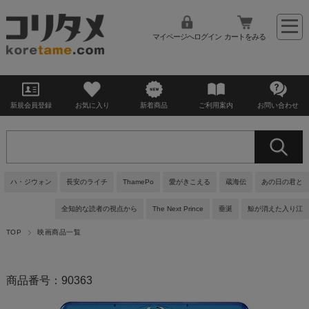
マイページへログイン
カートをみる
新規会員登録
お気に入り
新着商品
ご利用案内
お問い合わせ
ハ・ジウォン
長安のライチ
ThamePo
愛がきこえる
蔵海伝
あの日の君と
全知的な読者の視点から
The Next Prince
垂涎
鯨が消えた入り江
TOP
映画商品一覧
商品番号：90363