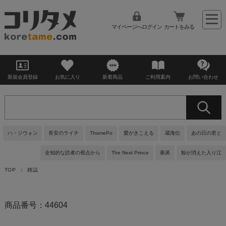
マイページへログイン
カートをみる
新規会員登録
お気に入り
新着商品
ご利用案内
お問い合わせ
ハ・ジウォン
長安のライチ
ThamePo
愛がきこえる
蔵海伝
あの日の君と
全知的な読者の視点から
The Next Prince
垂涎
鯨が消えた入り江
TOP
雑誌
商品番号：44604