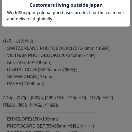
など、様々な構成品を通じて一緒に過ごしたからこそ楽しか
った2人の旅路を特別に感じることができます。
※韓国輸入版となりますので、表記はすべてハングルです。
仕様・封入特典：
・SWITZERLAND PHOTOBOOK(170×240mm / 168P)
・VIETNAM PHOTOBOOK(170×240mm / 44P)
・SLEEVE(160×240mm)
・DIGITAL CODE(33×40mm / 約69分)
・SILVER CHAIN(70mm)
・PAPER(40×90mm)
---------------------------------------------------------------
[144p], [270p], [360p], [480p SD], [720p HD], [1080p FHD]
韓国語, 英語, 日本語, 中国語
---------------------------------------------------------------
・ENVELOPE(150×190mm)
・PHOTOCARD SET(55×85mm / 6種1セット)