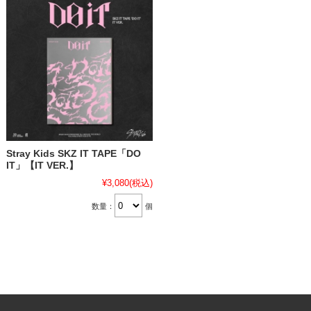
Stray Kids SKZ IT TAPE「DO
IT」【IT VER.】
¥3,080
(税込)
数量：
個