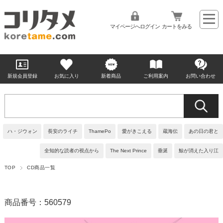
マイページへログイン
カートをみる
新規会員登録
お気に入り
新着商品
ご利用案内
お問い合わせ
ハ・ジウォン
長安のライチ
ThamePo
愛がきこえる
蔵海伝
あの日の君と
全知的な読者の視点から
The Next Prince
垂涎
鯨が消えた入り江
TOP
CD商品一覧
商品番号：560579