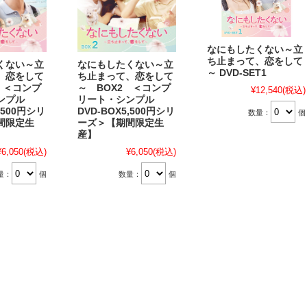
なにもしたくない～立
ち止まって、恋をして
くない～立
なにもしたくない～立
～ DVD-SET1
、恋をして
ち止まって、恋をして
 ＜コンプ
～ BOX2 ＜コンプ
¥12,540
(税込)
ンプル
リート・シンプル
,500円シリ
DVD-BOX5,500円シリ
数量：
個
間限定生
ーズ＞【期間限定生
産】
¥6,050
(税込)
¥6,050
(税込)
量：
個
数量：
個