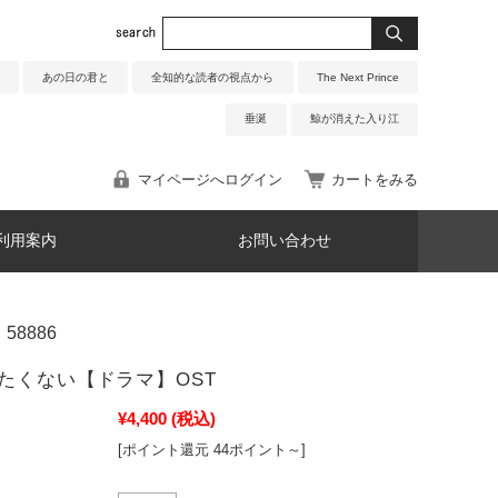
あの日の君と
全知的な読者の視点から
The Next Prince
垂涎
鯨が消えた入り江
マイページへログイン
カートをみる
利用案内
お問い合わせ
58886
たくない【ドラマ】OST
¥4,400
(税込)
[ポイント還元 44ポイント～]