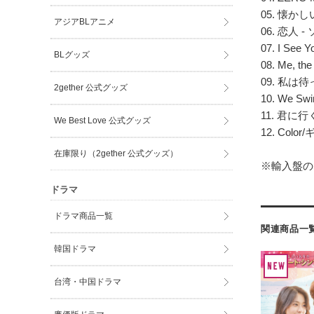
05. 懐か
アジアBLアニメ
06. 恋人 
07. I See Y
BLグッズ
08. Me, the
09. 私は待っ
2gether 公式グッズ
10. We Sw
11. 君に
We Best Love 公式グッズ
12. Color
在庫限り（2gether 公式グッズ）
※輸入盤の
ドラマ
ドラマ商品一覧
関連商品一
韓国ドラマ
台湾・中国ドラマ