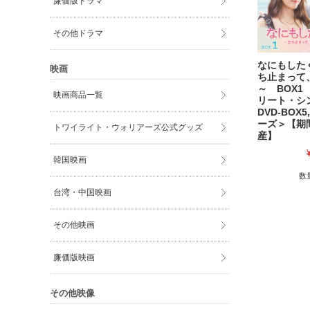
廉価版ドラマ
その他ドラマ
なにもした
映画
ち止まって
～ BOX1
映画商品一覧
リート・シ
DVD-BOX5
ーズ＞【期
トワイライト・ウォリアーズ公式グッズ
産】
韓国映画
数
台湾・中国映画
その他映画
廉価版映画
その他映像