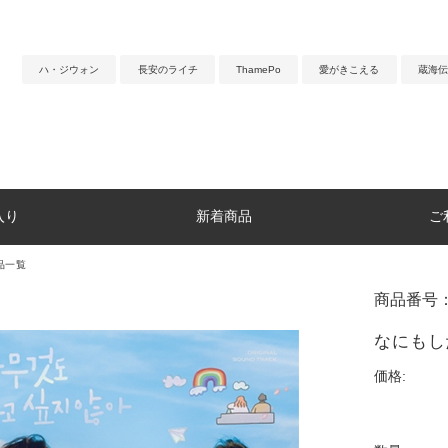
ハ・ジウォン
長安のライチ
ThamePo
愛がきこえる
蔵海伝
入り
新着商品
ご
品一覧
商品番号：
なにもし
価格: