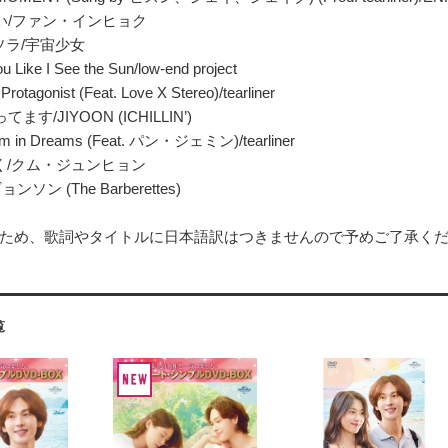
しい/ファン・インヒョク
- ソラ/宇宙少女
ou Like I See the Sun/low-end project
 Protagonist (Feat. Love X Stereo)/tearliner
てます/JIYOON (ICHILLIN’)
im in Dreams (Feat. パン・ジェミン)/tearliner
行く/クム・ジュンヒョン
/ギョンソン (The Barberettes)
ため、歌詞やタイトルに日本語訳はつきませんので予めご了承く
覧