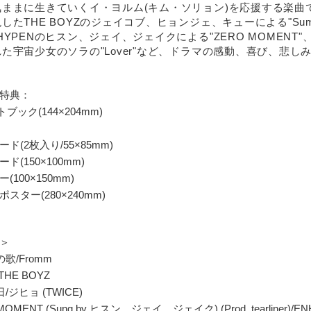
ままに生きていくイ・ヨルム(キム・ソリョン)を応援する楽曲であるプ
したTHE BOYZのジェイコブ、ヒョンジェ、キューによる"Sum
HYPENのヒスン、ジェイ、ジェイクによる"ZERO MOMEN
た宇宙少女のソラの"Lover"など、ドラマの感動、喜び、悲し
特典：
ブック(144×204mm)
ド(2枚入り/55×85mm)
ド(150×100mm)
100×150mm)
スター(280×240mm)
＞
の歌/Fromm
THE BOYZ
日/ジヒョ (TWICE)
 MOMENT (Sung by ヒスン、ジェイ、ジェイク) (Prod. tearliner)/E