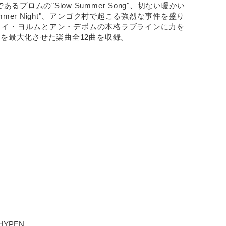
ロムの"Slow Summer Song"、切ない暖かい
mer Night"、アンゴク村で起こる強烈な事件を盛り
T"、イ・ヨルムとアン・デボムの本格ラブラインに力を
みを最大化させた楽曲全12曲を収録。
NHYPEN