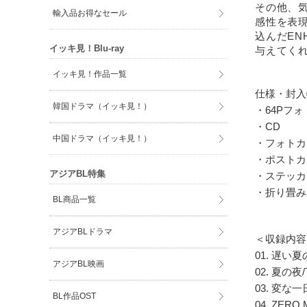
その他、気
輸入品お得なセール
感性を表現
込んだEN
イッキ見！Blu-ray
与えてくれ
イッキ見！作品一覧
仕様・封入
韓国ドラマ（イッキ見！）
・64Pフォト
・CD
中国ドラマ（イッキ見！）
・フォトカー
・ポストカー
アジアBL特集
・ステッカー(
・折り畳みポ
BL商品一覧
アジアBLドラマ
＜収録内容
01. 遅い夏
アジアBL映画
02. 夏の夜/
03. 変な一
BL作品OST
04. ZERO