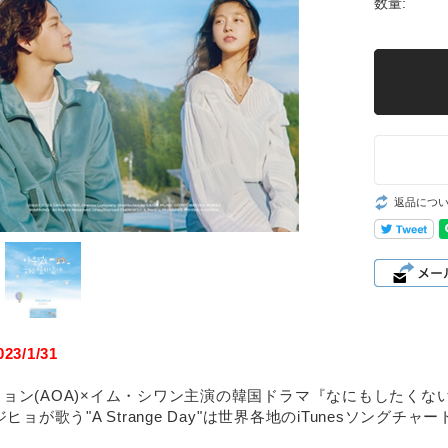
数量:
返品につ
3/1/31
ョン(AOA)×イム・シワン主演の韓国ドラマ『なにもしたくな
のジヒョが歌う"A Strange Day"は世界各地のiTunesソン