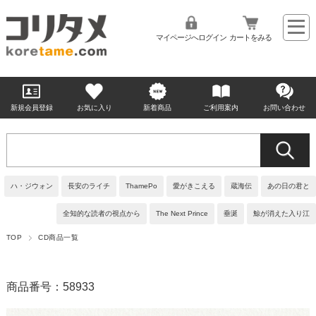
マイページへログイン
カートをみる
新規会員登録
お気に入り
新着商品
ご利用案内
お問い合わせ
ハ・ジウォン
長安のライチ
ThamePo
愛がきこえる
蔵海伝
あの日の君と
全知的な読者の視点から
The Next Prince
垂涎
鯨が消えた入り江
TOP
CD商品一覧
商品番号：58933