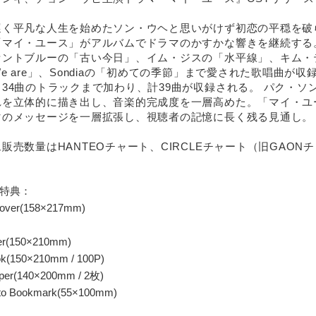
遅く平凡な人生を始めたソン・ウヘと思いがけず初恋の平穏を破
「マイ・ユース」がアルバムでドラマのかすかな響きを継続する
ントブルーの「古い今日」、イム・ジスの「水平線」、キム・テレ
e are」、Sondiaの「初めての季節」まで愛された歌唱曲
34曲のトラックまで加わり、計39曲が収録される。 パク・
れを立体的に描き出し、音楽的完成度を一層高めた。「マイ・ユ
マのメッセージを一層拡張し、視聴者の記憶に長く残る見通し。
販売数量はHANTEOチャート、CIRCLEチャート（旧GAO
特典：
over(158×217mm)
r(150×210mm)
k(150×210mm / 100P)
aper(140×200mm / 2枚)
to Bookmark(55×100mm)