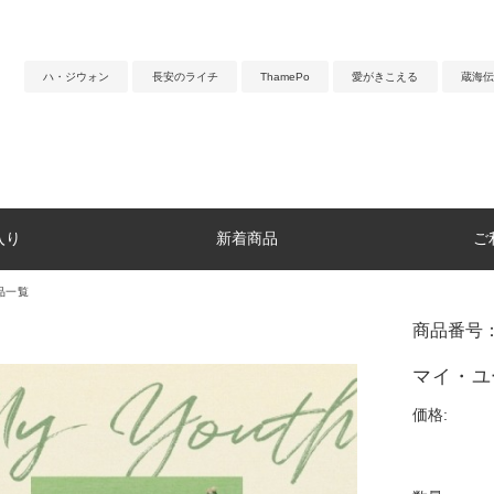
ハ・ジウォン
長安のライチ
ThamePo
愛がきこえる
蔵海伝
入り
新着商品
ご
品一覧
商品番号：
マイ・ユ
価格: