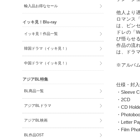
輸入品お得なセール
他人より
ロマンス
イッキ見！Blu-ray
は、ビンセ
ドレの「W
イッキ見！作品一覧
び悟らせる
作品の流
韓国ドラマ（イッキ見！）
は、ドラ
中国ドラマ（イッキ見！）
※アルバム
アジアBL特集
仕様・封入
BL商品一覧
・Sleeve C
・2CD
アジアBLドラマ
・CD Holde
・Photoboo
アジアBL映画
・Letter P
・Film Pho
BL作品OST