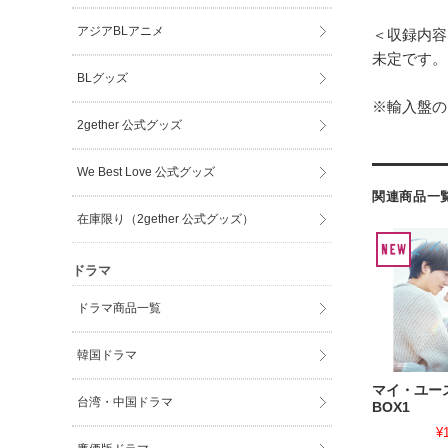
アジアBLアニメ
＜収録内容
未定です。
BLグッズ
※輸入盤の
2gether 公式グッズ
We Best Love 公式グッズ
関連商品一
在庫限り（2gether 公式グッズ）
ドラマ
ドラマ商品一覧
韓国ドラマ
マイ・ユース
台湾・中国ドラマ
BOX1
¥