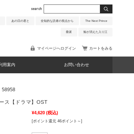
あの日の君と
全知的な読者の視点から
The Next Prince
垂涎
鯨が消えた入り江
マイページへログイン
カートをみる
利用案内
お問い合わせ
58958
ース【ドラマ】OST
¥4,620
(税込)
[ポイント還元 46ポイント～]