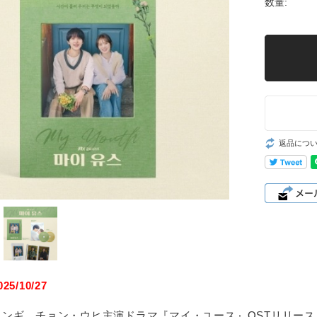
数量:
返品につ
5/10/27
ュンギ、チョン・ウヒ主演ドラマ『マイ・ユース』OSTリリース