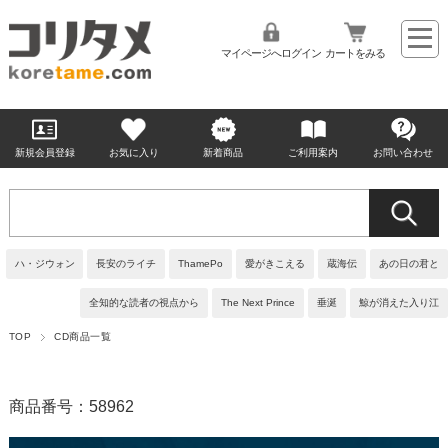
マイページへログイン
カートをみる
新規会員登録
お気に入り
新着商品
ご利用案内
お問い合わせ
ハ・ジウォン
長安のライチ
ThamePo
愛がきこえる
蔵海伝
あの日の君と
全知的な読者の視点から
The Next Prince
垂涎
鯨が消えた入り江
TOP
CD商品一覧
商品番号：58962