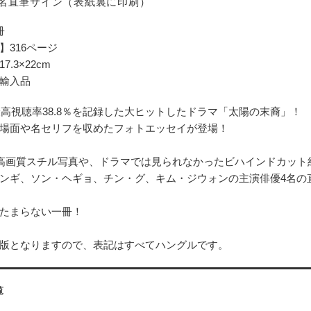
4名直筆サイン（表紙裏に印刷）
冊
】316ページ
.3×22cm
輸入品
、最高視聴率38.8％を記録した大ヒットしたドラマ「太陽の末裔」！
場面や名セリフを収めたフォトエッセイが登場！
の高画質スチル写真や、ドラマでは見られなかったビハインドカット
ンギ、ソン・ヘギョ、チン・グ、キム・ジウォンの主演俳優4名の
たまらない一冊！
版となりますので、表記はすべてハングルです。
覧