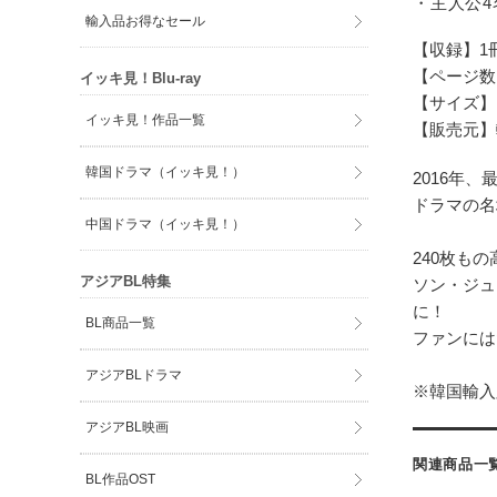
・主人公
輸入品お得なセール
【収録】1
【ページ数
イッキ見！Blu-ray
【サイズ】17
イッキ見！作品一覧
【販売元】
韓国ドラマ（イッキ見！）
2016年
ドラマの名
中国ドラマ（イッキ見！）
240枚も
アジアBL特集
ソン・ジュ
に！
BL商品一覧
ファンには
アジアBLドラマ
※韓国輸入
アジアBL映画
関連商品一
BL作品OST