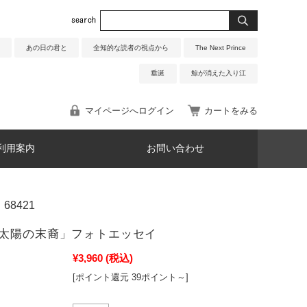
あの日の君と
全知的な読者の視点から
The Next Prince
垂涎
鯨が消えた入り江
マイページへログイン
カートをみる
利用案内
お問い合わせ
68421
太陽の末裔」フォトエッセイ
¥3,960
(税込)
[ポイント還元 39ポイント～]