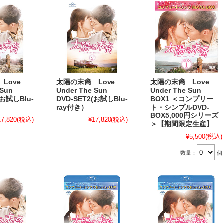
Love
太陽の末裔 Love
太陽の末裔 Love
e Sun
Under The Sun
Under The Sun
(お試しBlu-
DVD-SET2(お試しBlu-
BOX1 ＜コンプリー
ray付き）
ト・シンプルDVD-
BOX5,000円シリーズ
17,820
(税込)
¥17,820
(税込)
＞【期間限定生産】
¥5,500
(税込)
数量：
個