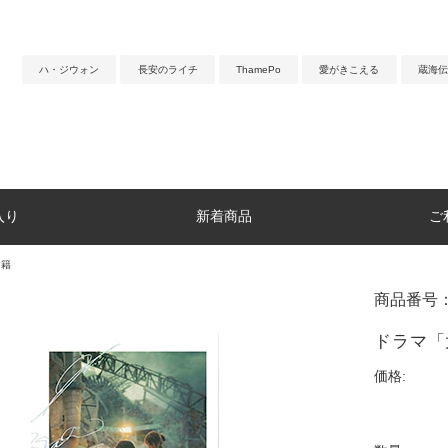
ハ・ジウォン
長安のライチ
ThamePo
愛がきこえる
蔵海伝
入り
新着商品
ご
書籍
商品番号：
ドラマ「
価格: