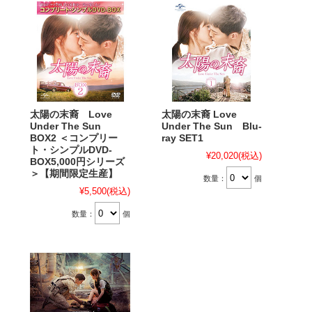
太陽の末裔 Love
太陽の末裔 Love
Under The Sun
Under The Sun Blu-
BOX2 ＜コンプリー
ray SET1
ト・シンプルDVD-
¥20,020
(税込)
BOX5,000円シリーズ
＞【期間限定生産】
数量：
個
¥5,500
(税込)
数量：
個