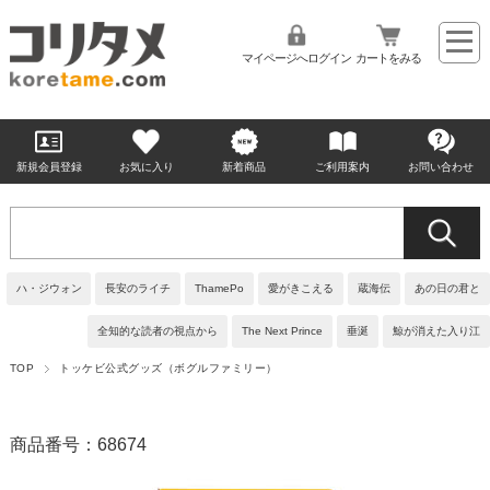
マイページへログイン
カートをみる
新規会員登録
お気に入り
新着商品
ご利用案内
お問い合わせ
ハ・ジウォン
長安のライチ
ThamePo
愛がきこえる
蔵海伝
あの日の君と
全知的な読者の視点から
The Next Prince
垂涎
鯨が消えた入り江
TOP
トッケビ公式グッズ（ボグルファミリー）
商品番号：68674