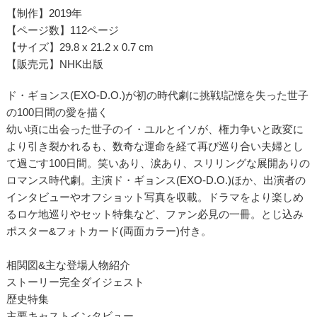
【制作】2019年
【ページ数】112ページ
【サイズ】29.8 x 21.2 x 0.7 cm
【販売元】NHK出版
ド・ギョンス(EXO-D.O.)が初の時代劇に挑戦!記憶を失った世子
の100日間の愛を描く
幼い頃に出会った世子のイ・ユルとイソが、権力争いと政変に
より引き裂かれるも、数奇な運命を経て再び巡り合い夫婦とし
て過ごす100日間。笑いあり、涙あり、スリリングな展開ありの
ロマンス時代劇。主演ド・ギョンス(EXO-D.O.)ほか、出演者の
インタビューやオフショット写真を収載。ドラマをより楽しめ
るロケ地巡りやセット特集など、ファン必見の一冊。とじ込み
ポスター&フォトカード(両面カラー)付き。
相関図&主な登場人物紹介
ストーリー完全ダイジェスト
歴史特集
主要キャストインタビュー