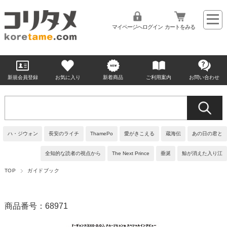
マイページへログイン
カートをみる
新規会員登録
お気に入り
新着商品
ご利用案内
お問い合わせ
ハ・ジウォン
長安のライチ
ThamePo
愛がきこえる
蔵海伝
あの日の君と
全知的な読者の視点から
The Next Prince
垂涎
鯨が消えた入り江
TOP
ガイドブック
商品番号：68971