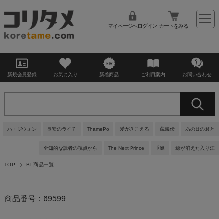
マイページへログイン
カートをみる
新規会員登録
お気に入り
新着商品
ご利用案内
お問い合わせ
ハ・ジウォン
長安のライチ
ThamePo
愛がきこえる
蔵海伝
あの日の君と
全知的な読者の視点から
The Next Prince
垂涎
鯨が消えた入り江
TOP
BL商品一覧
商品番号：69599