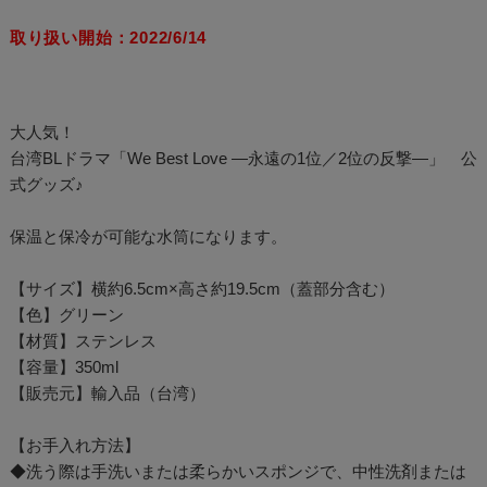
取り扱い開始：2022/6/14
大人気！
台湾BLドラマ「We Best Love ―永遠の1位／2位の反撃―」 公
式グッズ♪
保温と保冷が可能な水筒になります。
【サイズ】横約6.5cm×高さ約19.5cm（蓋部分含む）
【色】グリーン
【材質】ステンレス
【容量】350ml
【販売元】輸入品（台湾）
【お手入れ方法】
◆洗う際は手洗いまたは柔らかいスポンジで、中性洗剤または