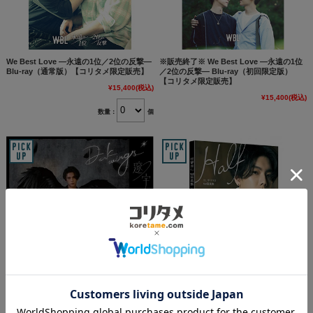
We Best Love ―永遠の1位／2位の反撃―
※販売終了※ We Best Love ―永遠の1位
Blu-ray（通常版）【コリタメ限定販売】
／2位の反撃― Blu-ray（初回限定版）
【コリタメ限定販売】
¥15,400
(税込)
¥15,400
(税込)
数量：
個
楊宇騰YU / 邃宇Dark wings CD（台湾
楊宇騰YU 1st寫真集：Half （通常版/台
版） ユー・ヤン
湾版） ユー・ヤン