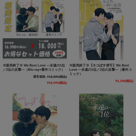
※販売終了※ We Best Love ―永遠の1位
※販売終了※【ネコぽす便可】We Best
／2位の反撃―（Blu-ray+番外コミック）
Love ―永遠の1位／2位の反撃―（番外コ
ミック）
通常価格:
¥18,590
(税込)
¥3,190
(税込)
¥18,000
(税込)