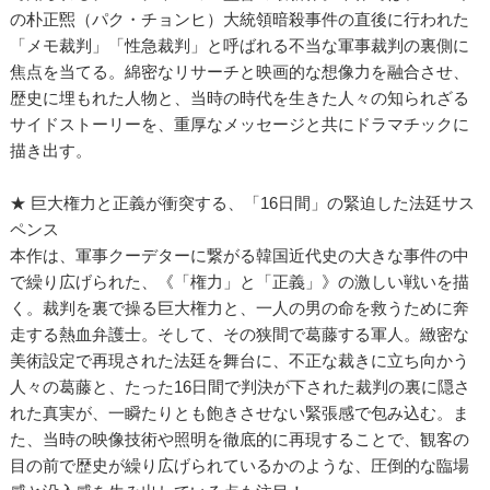
の朴正煕（パク・チョンヒ）大統領暗殺事件の直後に行われた
「メモ裁判」「性急裁判」と呼ばれる不当な軍事裁判の裏側に
焦点を当てる。綿密なリサーチと映画的な想像力を融合させ、
歴史に埋もれた人物と、当時の時代を生きた人々の知られざる
サイドストーリーを、重厚なメッセージと共にドラマチックに
描き出す。
★ 巨大権力と正義が衝突する、「16日間」の緊迫した法廷サス
ペンス
本作は、軍事クーデターに繋がる韓国近代史の大きな事件の中
で繰り広げられた、《「権力」と「正義」》の激しい戦いを描
く。裁判を裏で操る巨大権力と、一人の男の命を救うために奔
走する熱血弁護士。そして、その狭間で葛藤する軍人。緻密な
美術設定で再現された法廷を舞台に、不正な裁きに立ち向かう
人々の葛藤と、たった16日間で判決が下された裁判の裏に隠さ
れた真実が、一瞬たりとも飽きさせない緊張感で包み込む。ま
た、当時の映像技術や照明を徹底的に再現することで、観客の
目の前で歴史が繰り広げられているかのような、圧倒的な臨場