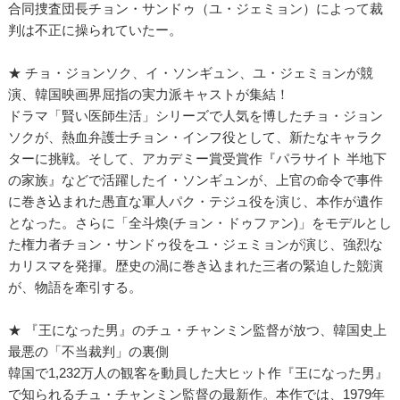
合同捜査団長チョン・サンドゥ（ユ・ジェミョン）によって裁
判は不正に操られていたー。
★ チョ・ジョンソク、イ・ソンギュン、ユ・ジェミョンが競
演、韓国映画界屈指の実力派キャストが集結！
ドラマ「賢い医師生活」シリーズで人気を博したチョ・ジョン
ソクが、熱血弁護士チョン・インフ役として、新たなキャラク
ターに挑戦。そして、アカデミー賞受賞作『パラサイト 半地下
の家族』などで活躍したイ・ソンギュンが、上官の命令で事件
に巻き込まれた愚直な軍人パク・テジュ役を演じ、本作が遺作
となった。さらに「全斗煥(チョン・ドゥファン)」をモデルとし
た権力者チョン・サンドゥ役をユ・ジェミョンが演じ、強烈な
カリスマを発揮。歴史の渦に巻き込まれた三者の緊迫した競演
が、物語を牽引する。
★ 『王になった男』のチュ・チャンミン監督が放つ、韓国史上
最悪の「不当裁判」の裏側
韓国で1,232万人の観客を動員した大ヒット作『王になった男』
で知られるチュ・チャンミン監督の最新作。本作では、1979年