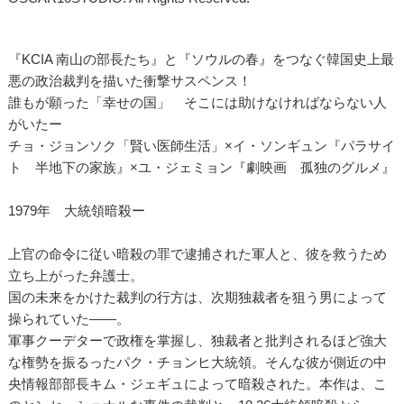
『KCIA 南山の部長たち』と『ソウルの春』をつなぐ韓国史上最
悪の政治裁判を描いた衝撃サスペンス！
誰もが願った「幸せの国」 そこには助けなければならない人
がいたー
チョ・ジョンソク「賢い医師生活」×イ・ソンギュン『パラサイ
ト 半地下の家族』×ユ・ジェミョン『劇映画 孤独のグルメ』
1979年 大統領暗殺ー
上官の命令に従い暗殺の罪で逮捕された軍人と、彼を救うため
立ち上がった弁護士。
国の未来をかけた裁判の行方は、次期独裁者を狙う男によって
操られていた――。
軍事クーデターで政権を掌握し、独裁者と批判されるほど強大
な権勢を振るったパク・チョンヒ大統領。そんな彼が側近の中
央情報部部長キム・ジェギュによって暗殺された。本作は、こ