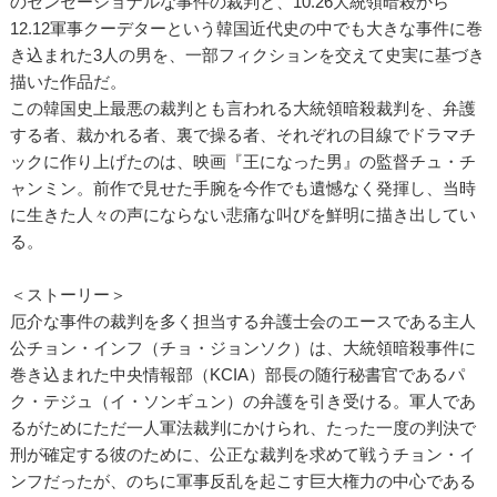
のセンセーショナルな事件の裁判と、10.26大統領暗殺から
12.12軍事クーデターという韓国近代史の中でも大きな事件に巻
き込まれた3人の男を、一部フィクションを交えて史実に基づき
描いた作品だ。
この韓国史上最悪の裁判とも言われる大統領暗殺裁判を、弁護
する者、裁かれる者、裏で操る者、それぞれの目線でドラマチ
ックに作り上げたのは、映画『王になった男』の監督チュ・チ
ャンミン。前作で見せた手腕を今作でも遺憾なく発揮し、当時
に生きた人々の声にならない悲痛な叫びを鮮明に描き出してい
る。
＜ストーリー＞
厄介な事件の裁判を多く担当する弁護士会のエースである主人
公チョン・インフ（チョ・ジョンソク）は、大統領暗殺事件に
巻き込まれた中央情報部（KCIA）部長の随行秘書官であるパ
ク・テジュ（イ・ソンギュン）の弁護を引き受ける。軍人であ
るがためにただ一人軍法裁判にかけられ、たった一度の判決で
刑が確定する彼のために、公正な裁判を求めて戦うチョン・イ
ンフだったが、のちに軍事反乱を起こす巨大権力の中心である