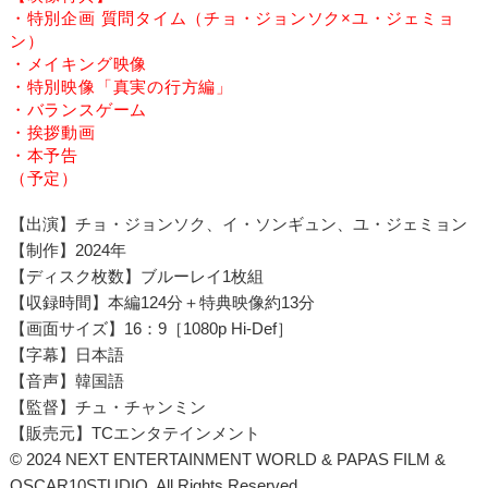
・特別企画 質問タイム（チョ・ジョンソク×ユ・ジェミョ
ン）
・メイキング映像
・特別映像「真実の行方編」
・バランスゲーム
・挨拶動画
・本予告
（予定）
【出演】チョ・ジョンソク、イ・ソンギュン、ユ・ジェミョン
【制作】2024年
【ディスク枚数】ブルーレイ1枚組
【収録時間】本編124分＋特典映像約13分
【画面サイズ】16：9［1080p Hi-Def］
【字幕】日本語
【音声】韓国語
【監督】チュ・チャンミン
【販売元】TCエンタテインメント
© 2024 NEXT ENTERTAINMENT WORLD & PAPAS FILM &
OSCAR10STUDIO. All Rights Reserved.