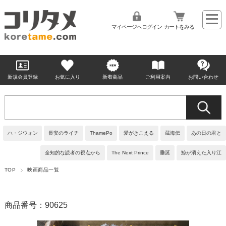
マイページへログイン
カートをみる
新規会員登録
お気に入り
新着商品
ご利用案内
お問い合わせ
ハ・ジウォン
長安のライチ
ThamePo
愛がきこえる
蔵海伝
あの日の君と
全知的な読者の視点から
The Next Prince
垂涎
鯨が消えた入り江
TOP
映画商品一覧
商品番号：90625