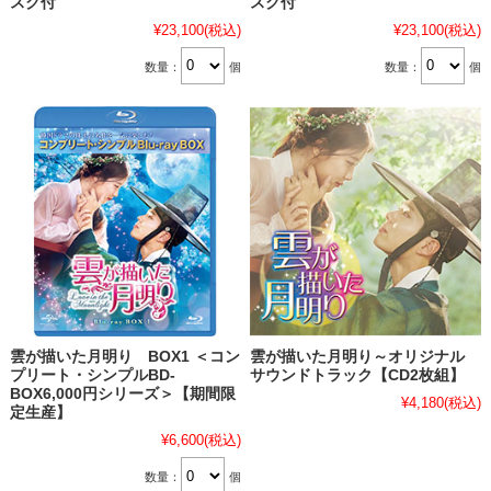
スク付
スク付
¥23,100
(税込)
¥23,100
(税込)
数量：
個
数量：
個
雲が描いた月明り BOX1 ＜コン
雲が描いた月明り～オリジナル
プリート・シンプルBD‐
サウンドトラック【CD2枚組】
BOX6,000円シリーズ＞【期間限
¥4,180
(税込)
定生産】
¥6,600
(税込)
数量：
個