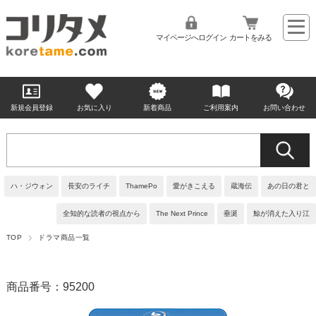
マイページへログイン
カートをみる
新規会員登録
お気に入り
新着商品
ご利用案内
お問い合わせ
ハ・ジウォン
長安のライチ
ThamePo
愛がきこえる
蔵海伝
あの日の君と
全知的な読者の視点から
The Next Prince
垂涎
鯨が消えた入り江
TOP
ドラマ商品一覧
商品番号：95200