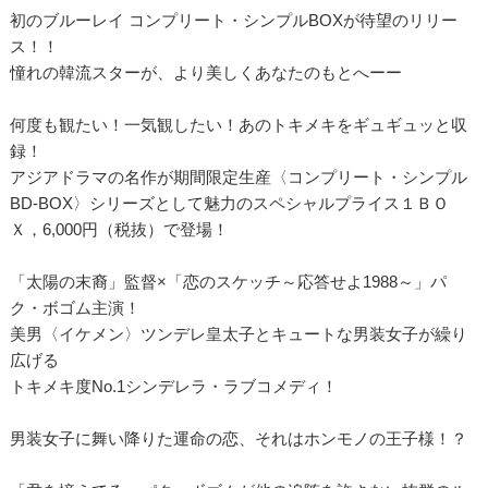
初のブルーレイ コンプリート・シンプルBOXが待望のリリー
ス！！
憧れの韓流スターが、より美しくあなたのもとへーー
何度も観たい！一気観したい！あのトキメキをギュギュッと収
録！
アジアドラマの名作が期間限定生産〈コンプリート・シンプル
BD‐BOX〉シリーズとして魅力のスペシャルプライス１ＢＯ
Ｘ，6,000円（税抜）で登場！
「太陽の末裔」監督×「恋のスケッチ～応答せよ1988～」パ
ク・ボゴム主演！
美男〈イケメン〉ツンデレ皇太子とキュートな男装女子が繰り
広げる
トキメキ度No.1シンデレラ・ラブコメディ！
男装女子に舞い降りた運命の恋、それはホンモノの王子様！？