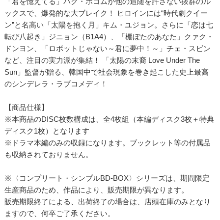
「君を憶えてる」パク・ボゴムが他の追随を許さない抜群のル
ックスで、爆発的な大ブレイク！ ヒロインには“時代劇クイー
ン”と名高い「太陽を抱く月」キム・ユジョン。さらに「恋は七
転び八起き」ジニョン（B1A4）、「棚ぼたのあなた」クァク・
ドンヨン、「ロボットじゃない～君に夢中！～」チェ・スビン
など、注目の実力派が集結！ 「太陽の末裔 Love Under The
Sun」監督が贈る、韓国中で社会現象を巻き起こした史上最高
のシンデレラ・ラブコメディ！
【商品仕様】
※本商品のDISC枚数構成は、全4枚組（本編ディスク3枚＋特典
ディスク1枚）となります
※ドラマ本編のみの収録になります。ブックレット等の付属品
も収納されておりません。
※〈コンプリート・シンプルBD‐BOX〉シリーズは、期間限定
生産商品のため、作品により、販売期限が異なります。
販売期限終了による、出荷終了の場合は、店頭在庫のみとなり
ますので、何卒ご了承ください。