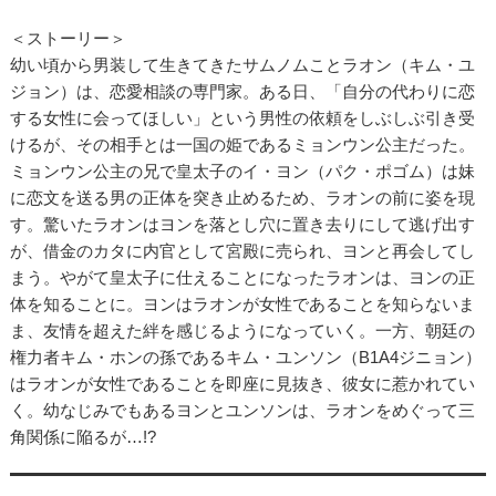
＜ストーリー＞
幼い頃から男装して生きてきたサムノムことラオン（キム・ユ
ジョン）は、恋愛相談の専門家。ある日、「自分の代わりに恋
する女性に会ってほしい」という男性の依頼をしぶしぶ引き受
けるが、その相手とは一国の姫であるミョンウン公主だった。
ミョンウン公主の兄で皇太子のイ・ヨン（パク・ポゴム）は妹
に恋文を送る男の正体を突き止めるため、ラオンの前に姿を現
す。驚いたラオンはヨンを落とし穴に置き去りにして逃げ出す
が、借金のカタに内官として宮殿に売られ、ヨンと再会してし
まう。やがて皇太子に仕えることになったラオンは、ヨンの正
体を知ることに。ヨンはラオンが女性であることを知らないま
ま、友情を超えた絆を感じるようになっていく。一方、朝廷の
権力者キム・ホンの孫であるキム・ユンソン（B1A4ジニョン）
はラオンが女性であることを即座に見抜き、彼女に惹かれてい
く。幼なじみでもあるヨンとユンソンは、ラオンをめぐって三
角関係に陥るが…!?