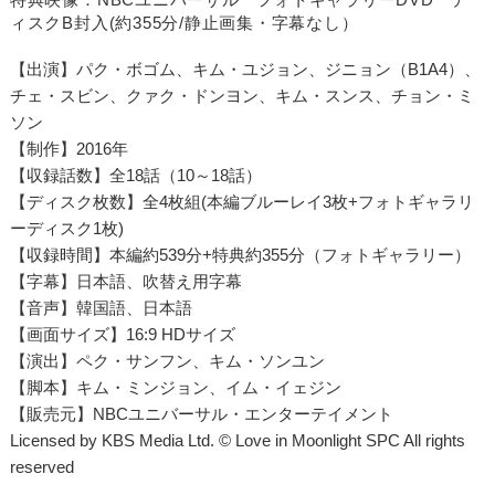
ィスクB封入(約355分/静止画集・字幕なし）
【出演】パク・ボゴム、キム・ユジョン、ジニョン（B1A4）、
チェ・スビン、クァク・ドンヨン、キム・スンス、チョン・ミ
ソン
【制作】2016年
【収録話数】全18話（10～18話）
【ディスク枚数】全4枚組(本編ブルーレイ3枚+フォトギャラリ
ーディスク1枚)
【収録時間】本編約539分+特典約355分（フォトギャラリー）
【字幕】日本語、吹替え用字幕
【音声】韓国語、日本語
【画面サイズ】16:9 HDサイズ
【演出】ペク・サンフン、キム・ソンユン
【脚本】キム・ミンジョン、イム・イェジン
【販売元】NBCユニバーサル・エンターテイメント
Licensed by KBS Media Ltd. © Love in Moonlight SPC All rights
reserved