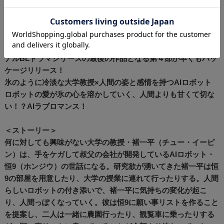
【販売元】SPO
© 2023 “VBL Series” Partners All Rights Reserved.
世界中が熱くなるアジアBL！日本でも話題沸騰の台湾発オリジ
ナルBLドラマシリーズの最後の作品となる第４部が早くもパッ
ケージリリース！
氷のように冷淡な大学教授×人間の姿と感情を持つAIロボット
ロボットの愛が氷の心を溶かしていく、人間よりも甘くて切な
い！？AIラブロマンス！
＜ストーリー＞
何に対しても興味がない大学の教授・褚一平（チュー・イーピ
ン）は、手をケガして叔父の会社が開発しているAIロボット・
恒9（ホンジウ）の世話になる。研究欲が湧いてきた褚一平は恒
9の部屋を用意したり、大学の授業に連れて行ったりする。人間
らしいロボットの付き添いで、褚一平に気持ちの変化が起こ
り、人間っぽくなっていく。彼は恒9に願い事リストを作ること
を提案し、二人は一緒に農園行ったり、観覧車に乗ったりする