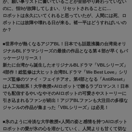
が、願い事リストに書いていることが全部やり終わっていない
のに、恒9が故障してしまい、リセットされることに…
ロボットは永久にいてくれると思っていたが、人間には死、ロ
ボットには故障や壊れる日が来る。褚一平はどうすればいいの
か？
■世界中が熱くなるアジアBL！日本でも話題沸騰の台湾発オリ
ジナルBLドラマシリーズの最後の作品となる第４部が早くもパ
ッケージリリース！
新たに台湾から誕生したオリジナルBLドラマ「VBLシリーズ」
4部作！総監修は大ヒット台湾BLドラマ「We Best Love」シリ
ーズ監修のツァイ・フェイチアオ。第4部となる「AntiReset」
は人工知能系！大学教授×AIロボットで贈るラブロマンス！日本
でも配信するやいなやそのAIロボットの可愛さやストーリーに
引き込まれるファンが続出！アジアBLファンも大注目の多様な
ジャンルの作品が集まった「VBLシリーズ」は必見！
■氷のように冷淡な大学教授×人間の姿と感情を持つAIロボット
ロボットの愛が氷の心を溶かしていく、人間よりも甘くて切な