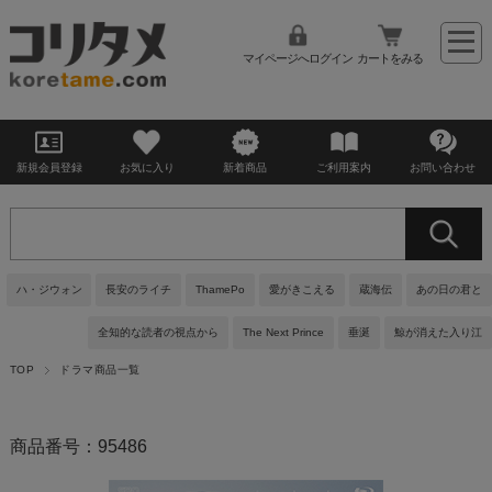
マイページへログイン
カートをみる
新規会員登録
お気に入り
新着商品
ご利用案内
お問い合わせ
ハ・ジウォン
長安のライチ
ThamePo
愛がきこえる
蔵海伝
あの日の君と
全知的な読者の視点から
The Next Prince
垂涎
鯨が消えた入り江
TOP
ドラマ商品一覧
商品番号：95486