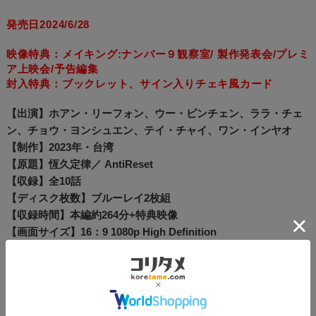
発売日2024/6/28
映像特典：メイキング:ナンバー９観察室/ 製作発表会/プレミ
ア上映会/予告編集
封入特典：ブックレット、サイン入りチェキ風カード
【出演】ホアン・リーフォン、ウー・ピンチェン、ララ・チェ
ン、チョウ・ヨンシュエン、テイ・チャイ、ワン・インヤオ
【制作】2023年・台湾
【原題】恆久定律／ AntiReset
【収録】全10話
【ディスク枚数】ブルーレイ2枚組
【収録時間】本編約264分+特典映像
【画面サイズ】16：9 1080p High Definition
【字幕】日本語
【音声】中国語
【演出】リエン・ユージャー
【脚本】ツァイ・フェイチアオ 、ガオ・ルーピン、シン・エイ