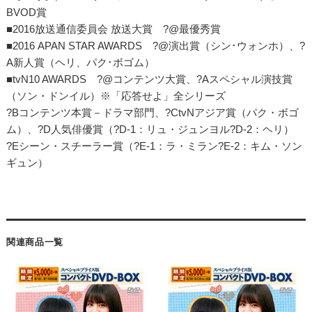
BVOD賞
■2016放送通信委員会 放送大賞 ?@最優秀賞
■2016 APAN STAR AWARDS ?@演出賞（シン･ウォンホ）、?
A新人賞（ヘリ、パク･ボゴム）
■tvN10 AWARDS ?@コンテンツ大賞、?Aスペシャル演技賞
（ソン・ドンイル）※「応答せよ」全シリーズ
?Bコンテンツ本賞－ドラマ部門、?CtvNアジア賞（パク・ボゴ
ム）、?D人気俳優賞（?D-1：リュ・ジュンヨル?D-2：ヘリ）
?Eシーン・スチーラー賞（?E-1：ラ・ミラン?E-2：キム・ソン
ギュン）
関連商品一覧