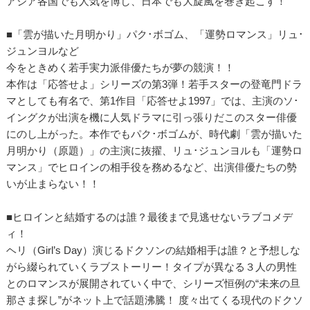
アジア各国でも人気を博し、日本でも大旋風を巻き起こす！
■「雲が描いた月明かり」パク･ボゴム、「運勢ロマンス」リュ･
ジュンヨルなど
今をときめく若手実力派俳優たちが夢の競演！！
本作は「応答せよ」シリーズの第3弾！若手スターの登竜門ドラ
マとしても有名で、第1作目「応答せよ1997」では、主演のソ･
イングクが出演を機に人気ドラマに引っ張りだこのスター俳優
にのし上がった。本作でもパク･ボゴムが、時代劇「雲が描いた
月明かり（原題）」の主演に抜擢、リュ･ジュンヨルも「運勢ロ
マンス」でヒロインの相手役を務めるなど、出演俳優たちの勢
いが止まらない！！
■ヒロインと結婚するのは誰？最後まで見逃せないラブコメデ
ィ！
ヘリ（Girl’s Day）演じるドクソンの結婚相手は誰？と予想しな
がら綴られていくラブストーリー！タイプが異なる３人の男性
とのロマンスが展開されていく中で、シリーズ恒例の“未来の旦
那さま探し”がネット上で話題沸騰！ 度々出てくる現代のドクソ