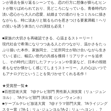
ンが過去を振り返るシーンでも、恋の行方に想像が膨らむヒン
トが散りばめられており、見どころになっている。青春時代の
淡い恋心から大人の恋愛、結婚までの道のりをコミカルに描き
ながらも、時に涙ありと観るものを惹きつける要素満載！ヘリ
の笑いを誘う体当たりの演技も必見！
■家族の大切さを再確認できる、心温まるストーリー！
現代社会で希薄になりつつある人とのつながり、温かさをたっ
ぷり描いた本作。家族同士、ご近所同士が助け合いながら生き
ていく姿に、幅広い世代の共感を獲得！リアリティーを追求
し、その時代に流行したファッションや音楽など、日本の視聴
者もなぜか懐かしく感じてしまうストーリー。人の心はいつで
もアナログだということを気づかせてくれる名作！
★受賞歴一覧★
■百想芸術大賞 ?@テレビ部門 男性新人演技賞（リュ･ジュン
ヨル）、?Aテレビ部門 演出賞（シン･ウォンホ）
■ケーブルテレビ放送大賞 ?@ドラマ部門大賞、?Aライジング
スター賞（?A-1：リュ･ジュンヨル?A-2：リュ･ヘヨン）、?