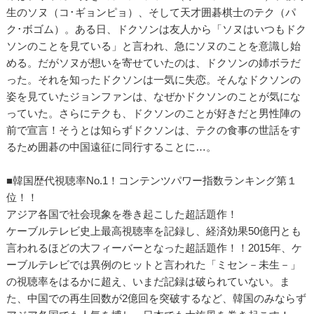
生のソヌ（コ･ギョンピョ）、そして天才囲碁棋士のテク（パ
ク･ボゴム）。ある日、ドクソンは友人から「ソヌはいつもドク
ソンのことを見ている」と言われ、急にソヌのことを意識し始
める。だがソヌが想いを寄せていたのは、ドクソンの姉ボラだ
った。それを知ったドクソンは一気に失恋。そんなドクソンの
姿を見ていたジョンファンは、なぜかドクソンのことが気にな
っていた。さらにテクも、ドクソンのことが好きだと男性陣の
前で宣言！そうとは知らずドクソンは、テクの食事の世話をす
るため囲碁の中国遠征に同行することに…。
■韓国歴代視聴率No.1！コンテンツパワー指数ランキング第１
位！！
アジア各国で社会現象を巻き起こした超話題作！
ケーブルテレビ史上最高視聴率を記録し、経済効果50億円とも
言われるほどの大フィーバーとなった超話題作！！2015年、ケ
ーブルテレビでは異例のヒットと言われた「ミセン－未生－」
の視聴率をはるかに超え、いまだ記録は破られていない。ま
た、中国での再生回数が2億回を突破するなど、韓国のみならず