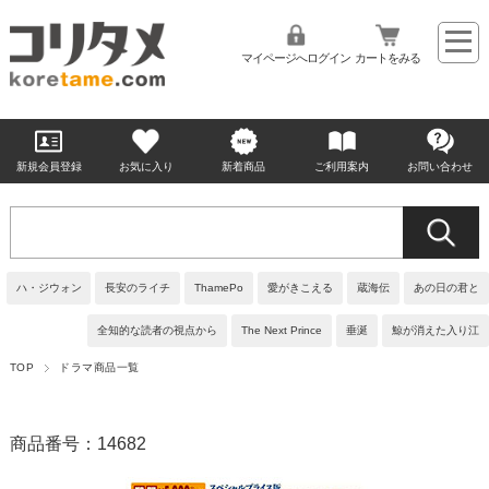
マイページへログイン
カートをみる
新規会員登録
お気に入り
新着商品
ご利用案内
お問い合わせ
ハ・ジウォン
長安のライチ
ThamePo
愛がきこえる
蔵海伝
あの日の君と
全知的な読者の視点から
The Next Prince
垂涎
鯨が消えた入り江
TOP
ドラマ商品一覧
商品番号：14682