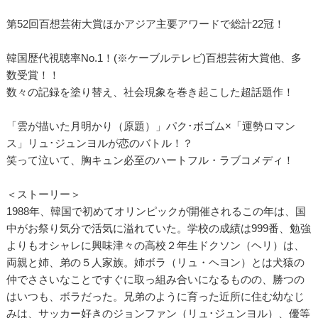
第52回百想芸術大賞ほかアジア主要アワードで総計22冠！
韓国歴代視聴率No.1！(※ケーブルテレビ)百想芸術大賞他、多
数受賞！！
数々の記録を塗り替え、社会現象を巻き起こした超話題作！
「雲が描いた月明かり（原題）」パク･ボゴム×「運勢ロマン
ス」リュ･ジュンヨルが恋のバトル！？
笑って泣いて、胸キュン必至のハートフル・ラブコメディ！
＜ストーリー＞
1988年、韓国で初めてオリンピックが開催されるこの年は、国
中がお祭り気分で活気に溢れていた。学校の成績は999番、勉強
よりもオシャレに興味津々の高校２年生ドクソン（ヘリ）は、
両親と姉、弟の５人家族。姉ボラ（リュ・ヘヨン）とは犬猿の
仲でささいなことですぐに取っ組み合いになるものの、勝つの
はいつも、ボラだった。兄弟のように育った近所に住む幼なじ
みは、サッカー好きのジョンファン（リュ･ジュンヨル）、優等