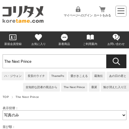
マイページへログイン
カートをみる
新規会員登録
お気に入り
新着商品
ご利用案内
お問い合わせ
ハ・ジウォン
長安のライチ
ThamePo
愛がきこえる
蔵海伝
あの日の君と
全知的な読者の視点から
The Next Prince
垂涎
鯨が消えた入り江
TOP
The Next Prince
表示切替：
並び順：