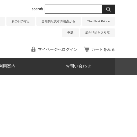
あの日の君と
全知的な読者の視点から
The Next Prince
垂涎
鯨が消えた入り江
マイページへログイン
カートをみる
利用案内
お問い合わせ