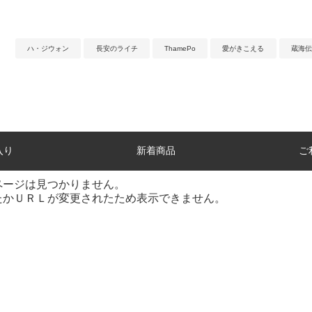
ハ・ジウォン
長安のライチ
ThamePo
愛がきこえる
蔵海伝
入り
新着商品
ご
ページは見つかりません。
たかＵＲＬが変更されたため表示できません。