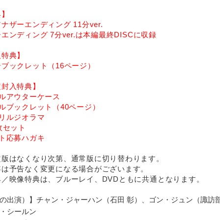
典】
ナザーエンディング 11分ver.
エンディング 7分ver.は本編最終DISCに収録
入特典】
ブックレット（16ページ）
定封入特典】
ナルアウターケース
ルブックレット（40ページ）
クリルジオラマ
枚セット
ント応募ハガキ
定版はなくなり次第、通常版に切り替わります。
容は予告なく変更になる場合がございます。
典／映像特典は、ブルーレイ、DVDともに共通となります。
の出演）】チャン・ジャーハン（石田 彰）、ゴン・ジュン（諏訪
・シールン