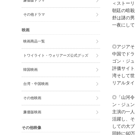
廉価版ドラマ
＜ストーリ
朝廷の暗殺
その他ドラマ
舒は謎の男
一夜にして
映画
映画商品一覧
◎アジアそ
中国でドラ
トワイライト・ウォリアーズ公式グッズ
ゴン・ジュ
評価サイト
韓国映画
湾そして世
リアルタイ
台湾・中国映画
◎「山河令
その他映画
ン・ジュン
主演の一人
廉価版映画
活躍し、そ
しての大ブ
その他映像
同時に60