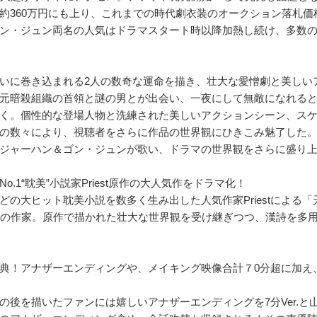
約360万円にも上り、これまでの時代劇衣装のオークション落札
ン・ジュン両名の人気はドラマスタート時以降加熱し続け、多数の
いに巻き込まれる2人の数奇な運命を描き、壮大な愛憎劇と美しい
元暗殺組織の首領と謎の男とが出会い、一夜にして無敵になれる
く。個性的な登場人物と洗練された美しいアクションシーン、ス
の数々により、視聴者をさらに作品の世界観にひきこみ魅了した
ジャーハン＆ゴン・ジュンが歌い、ドラマの世界観をさらに盛り
o.1“耽美”小説家Priest原作の大人気作をドラマ化！
どの大ヒット耽美小説を数多く生み出した人気作家Priestによる「天
.1の作家。原作で描かれた壮大な世界観を受け継ぎつつ、漢詩を多
典！アナザーエンディングや、メイキング映像合計７0分超に加え
の後を描いたファンには嬉しいアナザーエンディングを7分Ver.と山