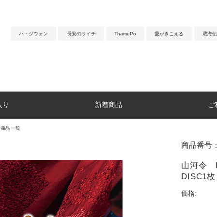
ハ・ジウォン
長安のライチ
ThamePo
愛がきこえる
蔵海伝
入り
新着商品
ご
マ商品一覧
商品番号：
山河令 D
DISC1
価格: