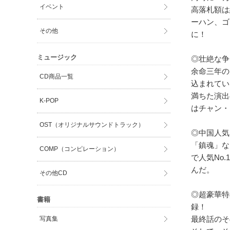
イベント
高落札額は
ーハン、ゴ
その他
に！
ミュージック
◎壮絶な争
余命三年の
CD商品一覧
込まれてい
満ちた演出
K-POP
はチャン・
OST（オリジナルサウンドトラック）
◎中国人気N
「鎮魂」な
COMP（コンピレーション）
で人気No
んだ。
その他CD
◎超豪華特
書籍
録！
最終話のそ
写真集