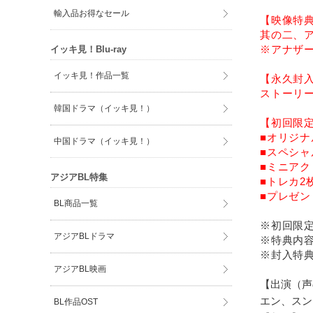
輸入品お得なセール
【映像特
其の二、ア
※アナザー
イッキ見！Blu-ray
イッキ見！作品一覧
【永久封
ストーリー
韓国ドラマ（イッキ見！）
【初回限
■オリジ
中国ドラマ（イッキ見！）
■スペシャ
■ミニア
アジアBL特集
■トレカ2
■プレゼ
BL商品一覧
※初回限
アジアBLドラマ
※特典内
※封入特
アジアBL映画
【出演（声
エン、スン
BL作品OST