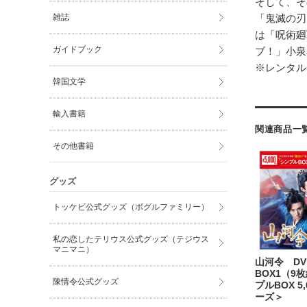
そして、そ
雑誌
「鬼滅の刃
は「呪術廻
ガイドブック
ブ！」小泉
※レンタルに
韓国文学
輸入書籍
関連商品一
その他書籍
グッズ
トッケビ公式グッズ（ボグルファミリー）
私の恋したテリウス公式グッズ（テジウス
マニマニ）
山河令 DV
BOX1（9
陳情令公式グッズ
プルBOX 5
ーズ＞