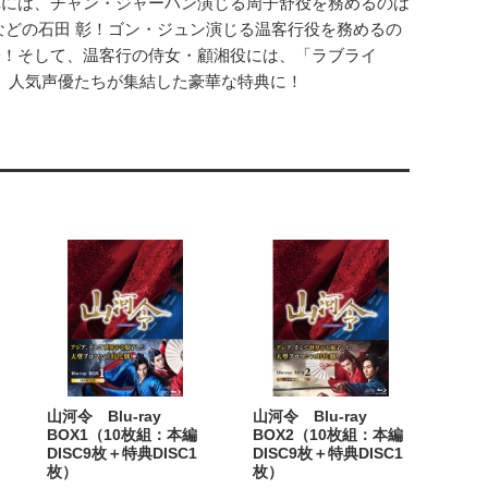
陣には、チャン・ジャーハン演じる周子舒役を務めるのは
などの石田 彰！ゴン・ジュン演じる温客行役を務めるの
一！そして、温客行の侍女・顧湘役には、「ラブライ
と、人気声優たちが集結した豪華な特典に！
山河令 Blu-ray
山河令 Blu-ray
BOX1（10枚組：本編
BOX2（10枚組：本編
DISC9枚＋特典DISC1
DISC9枚＋特典DISC1
枚）
枚）