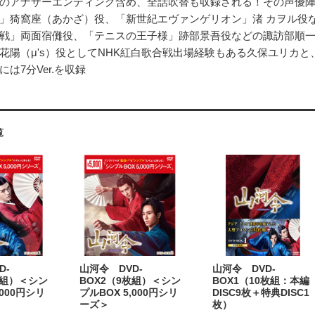
のアナザーエンディング含め、全話吹替も収録される！その声優
」猗窩座（あかざ）役、「新世紀エヴァンゲリオン」渚 カヲル役
戦」両面宿儺役、「テニスの王子様」跡部景吾役などの諏訪部順
花陽（μ's）役としてNHK紅白歌合戦出場経験もある久保ユリカ
は7分Ver.を収録
覧
D-
山河令 DVD-
山河令 DVD-
枚組）＜シン
BOX2（9枚組）＜シン
BOX1（10枚組：本編
,000円シリ
プルBOX 5,000円シリ
DISC9枚＋特典DISC1
ーズ＞
枚）