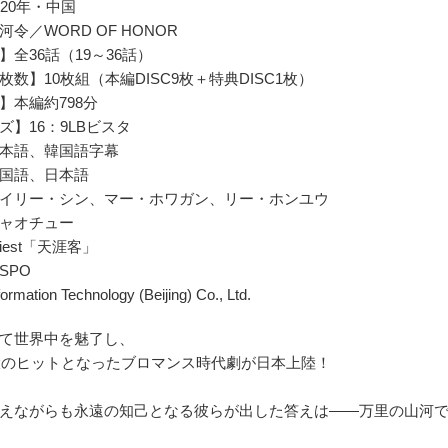
20年・中国
令／WORD OF HONOR
全36話（19～36話）
数】10枚組（本編DISC9枚＋特典DISC1枚）
】本編約798分
ズ】16：9LBビスタ
本語、韓国語字幕
国語、日本語
イリー・シン、マー・ホワガン、リー・ホンユウ
ャオチュー
iest「天涯客」
SPO
ormation Technology (Beijing) Co., Ltd.
て世界中を魅了し、
最大のヒットとなったブロマンス時代劇が日本上陸！
抱えながらも永遠の知己となる彼らが出した答えは――万里の山河