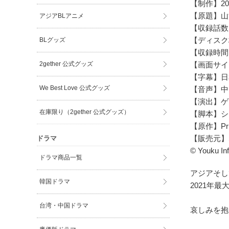
【制作】20
【原題】山河
アジアBLアニメ
【収録話数】
【ディスク枚
BLグッズ
【収録時間
2gether 公式グッズ
【画面サイ
【字幕】日
We Best Love 公式グッズ
【音声】中
【演出】ゲ
在庫限り（2gether 公式グッズ）
【脚本】シ
【原作】Pr
【販売元】
ドラマ
© Youku Inf
ドラマ商品一覧
アジアそし
韓国ドラマ
2021年
台湾・中国ドラマ
哀しみを