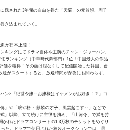
に残された3年間の自由を得た「天窗」の元首領、周子
に巻き込まれていく。
代劇が日本上陸！
ランキングにてドラマ自体や主演のチャン・ジャーハン、
者評価ランキング（中華時代劇部門）1位！中国最大の作品
う高評価を獲得！その熱は程なくして配信開始した韓国、台
で放送がスタートすると、放送時間が深夜にも関わらず、
ハン×「絶世令嬢～お嬢様はイケメンがお好き！？」ゴ
傳」や「琅や榜 ～麒麟の才子、風雲起こす～」などで
程式」以降、立て続けに主役を務め、「山河令」で満を持
で開かれたドラマコンサートの1.3万枚のチケットをめぐり
なった。ドラマで使用された衣装オークションでは、最