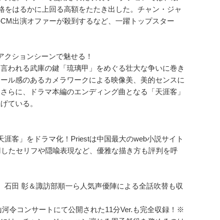
価格をはるかに上回る高額をたたき出した。チャン・ジャ
CM出演オファーが殺到するなど、一躍トップスター
アクションシーンで魅せる！
と言われる武庫の鍵「琉璃甲」をめぐる壮大な争いに巻き
ケール感のあるカメラワークによる映像美、美的センスに
。さらに、ドラマ本編のエンディング曲となる「天涯客」
上げている。
涯客」をドラマ化！Priestは中国最大のweb小説サイト
用したセリフや隠喩表現など、優雅な描き方も評判を呼
、石田 彰＆諏訪部順一ら人気声優陣による全話吹替も収
河令コンサートにて公開された11分Ver.も完全収録！※