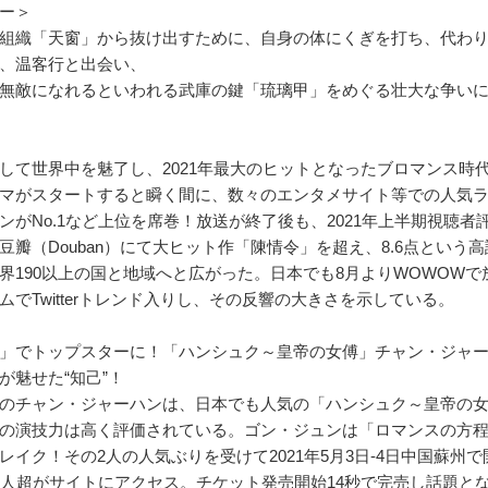
ー＞
組織「天窗」から抜け出すために、自身の体にくぎを打ち、代わり
、温客行と出会い、
無敵になれるといわれる武庫の鍵「琉璃甲」をめぐる壮大な争い
して世界中を魅了し、2021年最大のヒットとなったブロマンス時
マがスタートすると瞬く間に、数々のエンタメサイト等での人気
ンがNo.1など上位を席巻！放送が終了後も、2021年上半期視聴
豆瓣（Douban）にて大ヒット作「陳情令」を超え、8.6点とい
界190以上の国と地域へと広がった。日本でも8月よりWOWOW
ムでTwitterトレンド入りし、その反響の大きさを示している。
」でトップスターに！「ハンシュク～皇帝の女傅」チャン・ジャー
が魅せた“知己”！
のチャン・ジャーハンは、日本でも人気の「ハンシュク～皇帝の女
の演技力は高く評価されている。ゴン・ジュンは「ロマンスの方
レイク！その2人の人気ぶりを受けて2021年5月3日-4日中国蘇州
万人超がサイトにアクセス。チケット発売開始14秒で完売し話題と