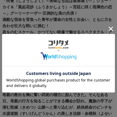
「尚食（しょうしょく）～美味なる恋は紫禁城で～」シュー・
カイ＆「風起花抄（ふうきかしょう）～宮廷に咲く琉璃色の恋
～」グーリーナーザー 圧倒的な美の共演！
過酷な宿命を背負った青年が運命の女性と出会い、ともに力を
合わせ壮大な戦いに挑む！
息をのむスケール、かつてない映像で魅せるスペクタクル・ア
クション時代劇！
もっと強く――― 愛する者たちを守るため
＜ストーリー＞
幼い頃に父親を殺され、母親を連れ去られた雪鷹（せつよう）
領の若き領主・東伯雪鷹（とうはくせつよう）。それは太古
（たいこ）血脈の秘密を手に入れようとする伯父・墨陽琛（ぼ
くようちん）の仕業であり、以来、父親の敵（かたき）討ちと
母親の救出を胸に誓い武術の稽古に励んできた。そんなある
日、母親の行方を知ることができる機会が訪れ、魔族の手下が
潜む毀滅（きめつ）山脈へと乗り込むが、絶体絶命のピンチを
水源道観（すいげんどうかん）の美しき法師・余靖秋（よせい