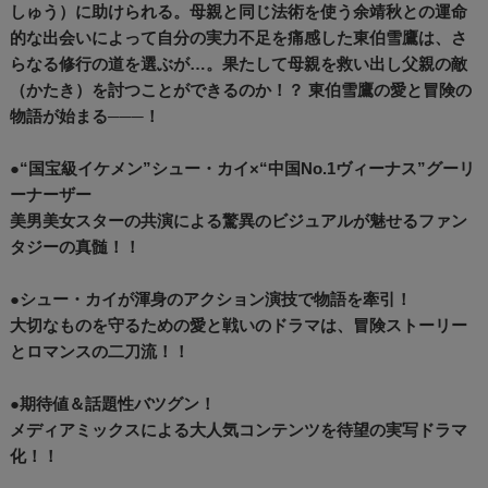
しゅう）に助けられる。母親と同じ法術を使う余靖秋との運命
的な出会いによって自分の実力不足を痛感した東伯雪鷹は、さ
らなる修行の道を選ぶが…。果たして母親を救い出し父親の敵
（かたき）を討つことができるのか！？ 東伯雪鷹の愛と冒険の
物語が始まる───！
●“国宝級イケメン”シュー・カイ×“中国No.1ヴィーナス”グーリ
ーナーザー
美男美女スターの共演による驚異のビジュアルが魅せるファン
タジーの真髄！！
●シュー・カイが渾身のアクション演技で物語を牽引！
大切なものを守るための愛と戦いのドラマは、冒険ストーリー
とロマンスの二刀流！！
●期待値＆話題性バツグン！
メディアミックスによる大人気コンテンツを待望の実写ドラマ
化！！