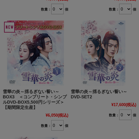
数量：
個
数量：
個
雪華の炎～揺るぎない誓い～
雪華の炎～揺るぎない誓い～
BOX3 ＜コンプリート・シンプ
DVD-SET2
ルDVD-BOX5,500円シリーズ＞
¥17,600
(税込)
【期間限定生産】
¥6,050
(税込)
数量：
個
数量：
個