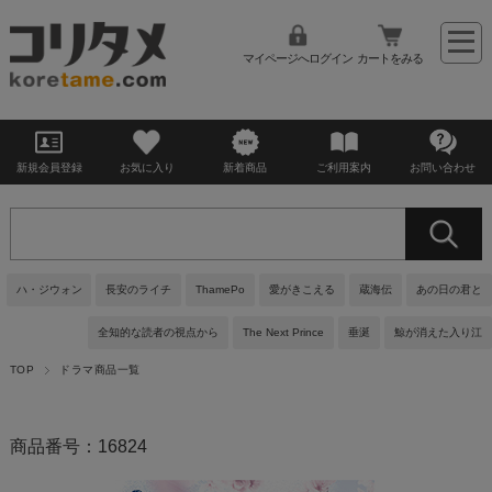
マイページへログイン
カートをみる
新規会員登録
お気に入り
新着商品
ご利用案内
お問い合わせ
ハ・ジウォン
長安のライチ
ThamePo
愛がきこえる
蔵海伝
あの日の君と
全知的な読者の視点から
The Next Prince
垂涎
鯨が消えた入り江
TOP
ドラマ商品一覧
商品番号：16824