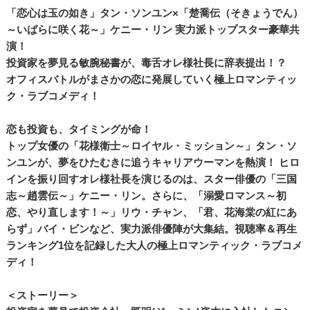
「恋心は玉の如き」タン・ソンユン×「楚喬伝（そきょうでん）
～いばらに咲く花～」ケニー・リン 実力派トップスター豪華共
演！
投資家を夢見る敏腕秘書が、毒舌オレ様社長に辞表提出！？
オフィスバトルがまさかの恋に発展していく極上ロマンティッ
ク・ラブコメディ！
恋も投資も、タイミングが命！
トップ女優の「花様衛士～ロイヤル・ミッション～」タン・ソ
ンユンが、夢をひたむきに追うキャリアウーマンを熱演！ ヒロ
インを振り回すオレ様社長を演じるのは、スター俳優の「三国
志～趙雲伝～」ケニー・リン。さらに、「溺愛ロマンス～初
恋、やり直します！～」リウ・チャン、「君、花海棠の紅にあ
らず」バイ・ビンなど、実力派俳優陣が大集結。視聴率＆再生
ランキング1位を記録した大人の極上ロマンティック・ラブコメ
ディ！
＜ストーリー＞