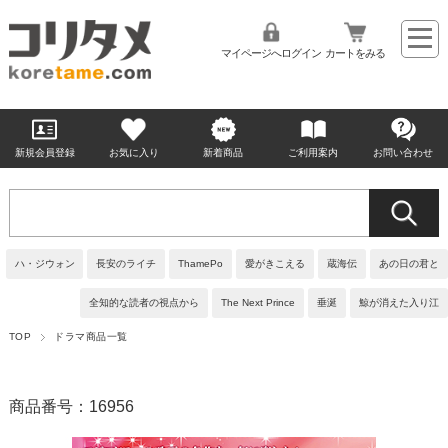
マイページへログイン
カートをみる
新規会員登録
お気に入り
新着商品
ご利用案内
お問い合わせ
ハ・ジウォン
長安のライチ
ThamePo
愛がきこえる
蔵海伝
あの日の君と
全知的な読者の視点から
The Next Prince
垂涎
鯨が消えた入り江
TOP
ドラマ商品一覧
商品番号：16956