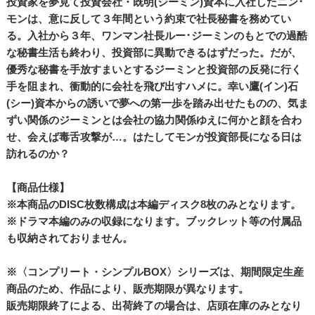
投資家を夢見て投資会社・既明(ジーミン)資本に入社したニン･
モンは、意に反して３年間という約束で社長秘書を務めてい
る。入社から３年、ワンマン社長ルー･ジーミンのもとでの過酷
な秘書生活も終わり、投資部に異動できるはずだった。だが、
優秀な秘書を手放すまいとするジーミンと投資部の反発に行く
手を阻まれ、衝動的に会社を飛び出すハメに。幸い鷹(イン)石
(シー)資本からの誘いで夢への第一歩を踏み出せたものの、気ま
ずい関係のジーミンとは会社の協力関係ゆえに何かと顔を合わ
せ、会えば毒舌攻撃が…。はたしてモンが投資部長になる日は
訪れるのか？
【商品仕様】
※本商品のDISC枚数構成は本編ディスク8枚のみとなります。
※ドラマ本編のみの収録になります。ブックレット等の付属品
も収納されておりません。
※〈コンプリート・シンプルBOX〉シリーズは、期間限定生産
商品のため、作品により、販売期限が異なります。
販売期限終了による、出荷終了の場合は、店頭在庫のみとなり