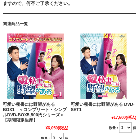
ますので、何卒ご了承ください。
関連商品一覧
可愛い秘書には野望がある
可愛い秘書には野望がある DVD-
BOX1 ＜コンプリート・シンプ
SET1
ルDVD-BOX5,500円シリーズ＞
¥17,600
(税込)
【期間限定生産】
¥6,050
(税込)
数量：
個
数量：
個