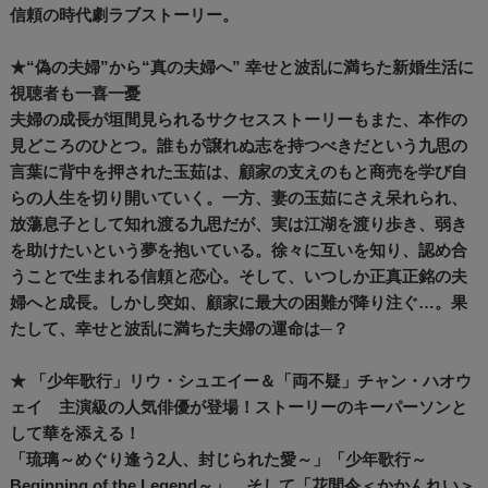
信頼の時代劇ラブストーリー。
★“偽の夫婦”から“真の夫婦へ” 幸せと波乱に満ちた新婚生活に
視聴者も一喜一憂
夫婦の成長が垣間見られるサクセスストーリーもまた、本作の
見どころのひとつ。誰もが譲れぬ志を持つべきだという九思の
言葉に背中を押された玉茹は、顧家の支えのもと商売を学び自
らの人生を切り開いていく。一方、妻の玉茹にさえ呆れられ、
放蕩息子として知れ渡る九思だが、実は江湖を渡り歩き、弱き
を助けたいという夢を抱いている。徐々に互いを知り、認め合
うことで生まれる信頼と恋心。そして、いつしか正真正銘の夫
婦へと成長。しかし突如、顧家に最大の困難が降り注ぐ…。果
たして、幸せと波乱に満ちた夫婦の運命は─？
★ 「少年歌行」リウ・シュエイー＆「両不疑」チャン・ハオウ
ェイ 主演級の人気俳優が登場！ストーリーのキーパーソンと
して華を添える！
「琉璃～めぐり逢う2人、封じられた愛～」「少年歌行～
Beginning of the Legend～」、そして「花間令＜かかんれい＞