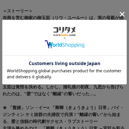
＜ストーリー＞
布商を営む柳家の柳玉茹（リウ・ユールー）は、実の母親が病
を患い、側室が幅を利かせている家の中で、嫡女にも関わらず
肩身の狭い暮らしを送っていた。そんなある日、長年想い続け
ていた名家出身の葉世安（イエ・シーアン）との縁談が決ま
る。しかし喜びも束の間、思いもよらぬ邪魔が入ってしまう。
なんと江南一の富豪のドラ息子、顧九思（グー・ジウスー）と
の結納が知らぬ間に交わされていたのだ。これは九思が嫌がら
せで放ったひと言を聞いた彼の両親と、財産目当ての柳家の側
室が勝手に進めたもの。時すでに遅し、今さら縁談を無かった
ことには出来ず、柳家の名誉に傷がついてしまうことを恐れた
玉茹は覚悟を決める。しかし、婚礼後の初夜、九思から告げら
れたのは、“愛”ではなく“離縁”の誓いだった…。
★ 「贅婿」ソン・イー× 「卿卿（きょうきょう）日常」バイ・
ジンティン ケミ抜群の夫婦役で共演！“離縁の誓い”から始ま
る、愛と信頼の時代劇サクセス・ラブストーリー
主演を務めるのは、「卿卿（きょうきょう）日常 ～宮廷を彩る