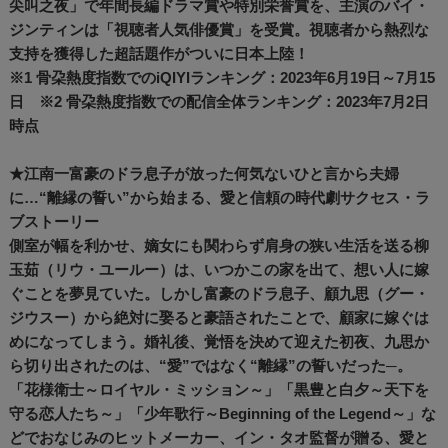
尖叫之夜」で年間長編ドラマ賞や特別栄誉賞を、主演のバイ・
ジンティンは「視聴者人気俳優賞」を受賞。視聴者から熱烈な
支持を獲得した超話題作がついに日本上陸！
※1 骨朶熱度指数でのiQIYIランキング：2023年6月19日～7月15
日 ※2 骨朶熱度指数での配信全体ランキング：2023年7月2日
時点
★江南一富豪のドラ息子が放った何気ないひと言から夫婦
に…“離縁の誓い”から始まる、愛と信頼の時代劇サクセス・ラ
ブストーリー
側室が幅を利かせ、嫡女にも関わらず肩身の狭い生活を送る柳
玉茹（リウ・ユールー）は、いつかこの家を出て、想い人に嫁
ぐことを夢見ていた。しかし富豪のドラ息子、顧九思（グー・
ジウスー）から絶対に娶ると豪語されたことで、顧家に嫁ぐは
めになってしまう。婚礼後、覚悟を決めて迎えた初夜、九思か
ら切り出されたのは、“愛”ではなく“離縁”の誓いだった─。
「花様衛士～ロイヤル・ミッション～」「黒豊と白夕～天下を
守る恋人たち～」「少年歌行～Beginning of the Legend～」な
どでおなじみのヒットメーカー、イン・タオ監督が贈る、愛と