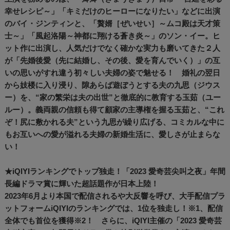
幸せレシピ～」「キミだけのヒーローになりたい」などに出演
のバイ・ジンティンと、「贅婿［ぜいせい］～ムコ殿は天才策
士～」「風起洛陽～神都に翔ける蒼き炎～」のソン・イー。ヒ
ット作に出演し、人気だけでなく確かな実力も磨いてきた２人
が「先婚後愛（先に結婚し、その後、愛を育んでいく）」の互
いの思いがすれ違う初々しい夫婦の姿で魅せる！ 婚礼の翌日
から妓楼に入り浸り、隙あらば遊ぼうとする夫の九思（ジウス
ー）を、“家の繁栄は夫の出世”と徹底的に教育する玉茹（ユー
ルー）。義両親の信頼も得て顧家の主導権を握る玉茹と、“これ
ぞ！尻に敷かれる夫”という九思が繰り広げる、コミカルな中に
もお互いへの愛が溢れる夫婦の新婚生活に、愛しさが止まらな
い！
★iQIYIランキングでトップ独走！「2023 愛奇芸尖叫之夜」年間
長編ドラマ賞に輝いた超話題作が日本上陸！
2023年6月より本国で配信されるや大反響を呼び、大手配信プラ
ットフォームiQIYIのランキングでは、1位を独走し！※1、配信
全体でも首位を獲得※2！ さらに、iQIYI主催の「2023 愛奇芸