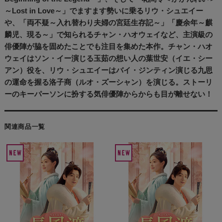
～Lost in Love～」でますます勢いに乗るリウ・シュエイー
や、「両不疑～入れ替わり夫婦の宮廷生存記～」「慶余年～麒
麟児、現る～」で知られるチャン・ハオウェイなど、主演級の
俳優陣が脇を固めたことでも注目を集めた本作。チャン・ハオ
ウェイはソン・イー演じる玉茹の想い人の葉世安（イエ・シー
アン）役を、リウ・シュエイーはバイ・ジンティン演じる九思
の運命を握る洛子商（ルオ・ズーシャン）を演じる。ストーリ
ーのキーパーソンに扮する気俳優陣からからも目が離せない！
関連商品一覧