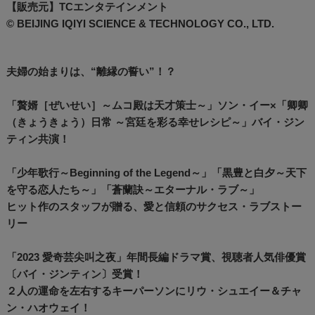
【販売元】TCエンタテインメント
© BEIJING IQIYI SCIENCE & TECHNOLOGY CO., LTD.
夫婦の始まりは、“離縁の誓い”！？
「贅婿［ぜいせい］～ムコ殿は天才策士～」ソン・イー×「卿卿
（きょうきょう）日常 ～宮廷を彩る幸せレシピ～」バイ・ジン
ティン共演！
「少年歌行～Beginning of the Legend～」「黒豊と白夕～天下
を守る恋人たち～」「蒼蘭訣～エターナル・ラブ～」
ヒット作のスタッフが贈る、愛と信頼のサクセス・ラブストー
リー
「2023 愛奇芸尖叫之夜」年間長編ドラマ賞、視聴者人気俳優賞
〔バイ・ジンティン〕受賞！
２人の運命を左右するキーパーソンにリウ・シュエイー＆チャ
ン・ハオウェイ！