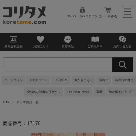
マイページへログイン
カートをみる
新規会員登録
お気に入り
新着商品
ご利用案内
お問い合わせ
ハ・ジウォン
長安のライチ
ThamePo
愛がきこえる
蔵海伝
あの日の君と
全知的な読者の視点から
The Next Prince
垂涎
鯨が消えた入り江
TOP
ドラマ商品一覧
商品番号：17178