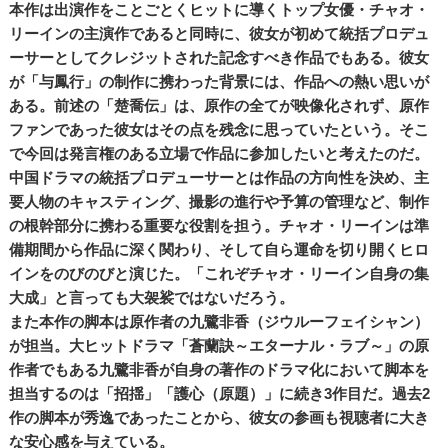
本作は出演作をことごとくヒットに導くトップ女優・チャオ・
リーインの主演作であると同時に、彼女が初めて統括プロデュ
ーサーとしてクレジットされた記念すべき作品でもある。彼女
が「与鳳行」の制作に携わった背景には、作品への熱い思いが
ある。前述の「楚喬伝」は、原作の全てが映像化されず、原作
ファンであった彼女はその点を残念に思っていたという。そこ
で今回は発言権のある立場で作品に参加したいと考えたのだ。
中国ドラマの統括プロデューサーとは作品の方向性を決め、主
要人物のキャスティング、撮影の進行や予算の管理など、制作
の根幹部分に携わる重要な役割を担う。チャオ・リーインは準
備期間から作品に深く関わり、そして自ら運命を切り開くヒロ
インをのびのびと演じた。「これぞチャオ・リーイン自身の集
大成」と言っても大袈裟ではないだろう。
また本作の脚本は原作者の九鷺非香（ジウルーフェイシャン）
が担当。大ヒットドラマ「蒼蘭訣～エターナル・ラブ～」の原
作者でもある九鷺非香が自身の著作のドラマ化において脚本を
担当するのは「招揺」「護心（原題）」に続き3作目だ。過去2
作の脚本が秀逸であったことから、彼女の参画も視聴者に大き
な安心感を与えている。