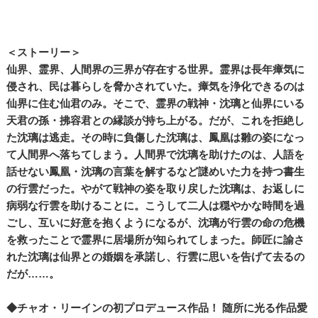
＜ストーリー＞
仙界、霊界、人間界の三界が存在する世界。霊界は長年瘴気に
侵され、民は暮らしを脅かされていた。瘴気を浄化できるのは
仙界に住む仙君のみ。そこで、霊界の戦神・沈璃と仙界にいる
天君の孫・拂容君との縁談が持ち上がる。だが、これを拒絶し
た沈璃は逃走。その時に負傷した沈璃は、鳳凰は雛の姿になっ
て人間界へ落ちてしまう。人間界で沈璃を助けたのは、人語を
話せない鳳凰・沈璃の言葉を解するなど謎めいた力を持つ書生
の行雲だった。やがて戦神の姿を取り戻した沈璃は、お返しに
病弱な行雲を助けることに。こうして二人は穏やかな時間を過
ごし、互いに好意を抱くようになるが、沈璃が行雲の命の危機
を救ったことで霊界に居場所が知られてしまった。師匠に諭さ
れた沈璃は仙界との婚姻を承諾し、行雲に思いを告げて去るの
だが……。
◆チャオ・リーインの初プロデュース作品！ 随所に光る作品愛