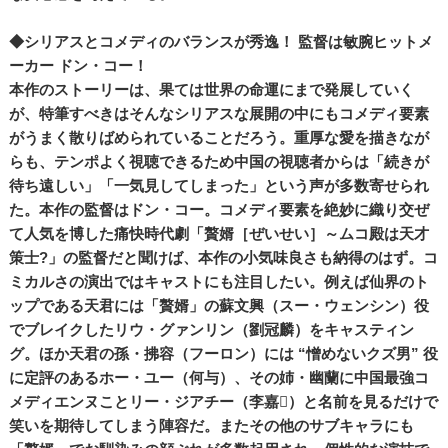
◆シリアスとコメディのバランスが秀逸！ 監督は敏腕ヒットメ
ーカー ドン・コー！
本作のストーリーは、果ては世界の命運にまで発展していく
が、特筆すべきはそんなシリアスな展開の中にもコメディ要素
がうまく散りばめられていることだろう。重厚な愛を描きなが
らも、テンポよく視聴できるため中国の視聴者からは「続きが
待ち遠しい」「一気見してしまった」という声が多数寄せられ
た。本作の監督はドン・コー。コメディ要素を絶妙に織り交ぜ
て人気を博した痛快時代劇「贅婿［ぜいせい］～ムコ殿は天才
策士?」の監督だと聞けば、本作の小気味良さも納得のはず。コ
ミカルさの演出ではキャストにも注目したい。例えば仙界のト
ップである天君には「贅婿」の蘇文興（スー・ウェンシン）役
でブレイクしたリウ・グァンリン（劉冠麟）をキャスティン
グ。ほか天君の孫・拂容（フーロン）には “憎めないクズ男” 役
に定評のあるホー・ユー（何与）、その姉・幽蘭に中国最強コ
メディエンヌことリー・ジアチー（李嘉）と名前を見るだけで
笑いを期待してしまう陣容だ。またその他のサブキャラにも