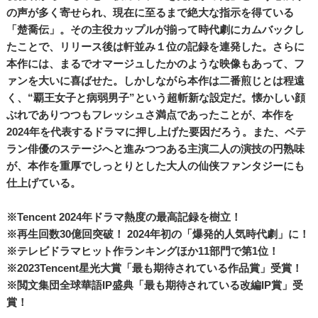
の声が多く寄せられ、現在に至るまで絶大な指示を得ている
「楚喬伝」。その主役カップルが揃って時代劇にカムバックし
たことで、リリース後は軒並み１位の記録を連発した。さらに
本作には、まるでオマージュしたかのような映像もあって、フ
ァンを大いに喜ばせた。しかしながら本作は二番煎じとは程遠
く、“覇王女子と病弱男子”という超斬新な設定だ。懐かしい顔
ぶれでありつつもフレッシュさ満点であったことが、本作を
2024年を代表するドラマに押し上げた要因だろう。また、ベテ
ラン俳優のステージへと進みつつある主演二人の演技の円熟味
が、本作を重厚でしっとりとした大人の仙侠ファンタジーにも
仕上げている。
※Tencent 2024年ドラマ熱度の最高記録を樹立！
※再生回数30億回突破！ 2024年初の「爆発的人気時代劇」に！
※テレビドラマヒット作ランキングほか11部門で第1位！
※2023Tencent星光大賞「最も期待されている作品賞」受賞！
※閲文集団全球華語IP盛典「最も期待されている改編IP賞」受
賞！