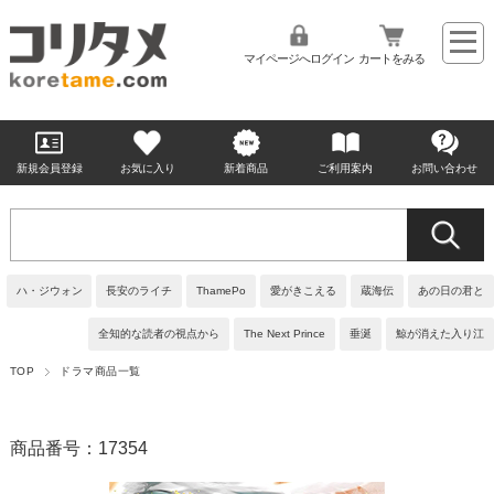
マイページへログイン
カートをみる
新規会員登録
お気に入り
新着商品
ご利用案内
お問い合わせ
ハ・ジウォン
長安のライチ
ThamePo
愛がきこえる
蔵海伝
あの日の君と
全知的な読者の視点から
The Next Prince
垂涎
鯨が消えた入り江
TOP
ドラマ商品一覧
商品番号：17354