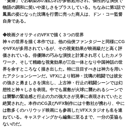
「贅婿」でお馴染みの顔ぶれが多数起用され、個性的な演技で
物語の調和に笑いや楽しさをプラスしている。ちなみに第1話で
鳳凰の姿になった沈璃を行雲に売った商人は、ドン・コー監督
自身である。
◆映画クオリティのVFXで描く３つの世界
神々の世界を描く本作では、他の仙侠ファンタジーと同様にCG
やVFXが多用されているが、その視覚効果が映画級だと高く評
価されている。俳優陣の巧みな演技と計算され尽くしたカメラ
ワーク、そして精緻な視覚効果が三位一体となり中国神話の世
界を余すところなく描き出した。特に注目すべきは神力を用い
たアクションシーンだ。VFXにより戦神・沈璃の戦闘では彼女
の強さと勇ましさを演出し、上古神・行止の戦闘シーンでは幻
想性と神々しさを表現。中でも屋敷が火球に襲われるシーンで
は襲撃の緊迫感と行止の力の強大さが見事に表現されていたと
絶賛された。本作のCG及びVFX制作には十数社が携わり、中に
は数多くのハリウッド映画にも参画したVFXスタジオも名を連
ねている。キャスティングから編集に至るまで、一分の妥協も
ないのだ。