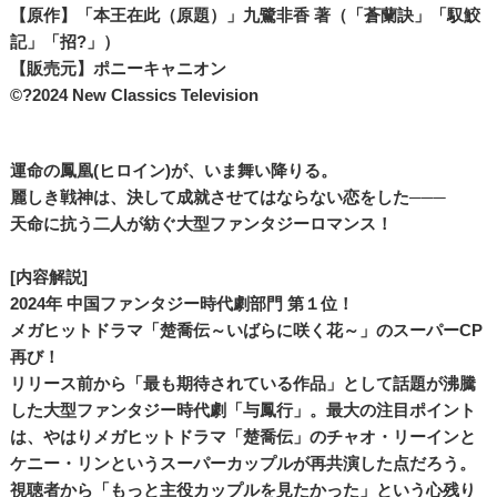
【原作】「本王在此（原題）」九鷺非香 著（「蒼蘭訣」「馭鮫
記」「招?」）
【販売元】ポニーキャニオン
©?2024 New Classics Television
運命の鳳凰(ヒロイン)が、いま舞い降りる。
麗しき戦神は、決して成就させてはならない恋をした───
天命に抗う二人が紡ぐ大型ファンタジーロマンス！
[内容解説]
2024年 中国ファンタジー時代劇部門 第１位！
メガヒットドラマ「楚喬伝～いばらに咲く花～」のスーパーCP
再び！
リリース前から「最も期待されている作品」として話題が沸騰
した大型ファンタジー時代劇「与鳳行」。最大の注目ポイント
は、やはりメガヒットドラマ「楚喬伝」のチャオ・リーインと
ケニー・リンというスーパーカップルが再共演した点だろう。
視聴者から「もっと主役カップルを見たかった」という心残り