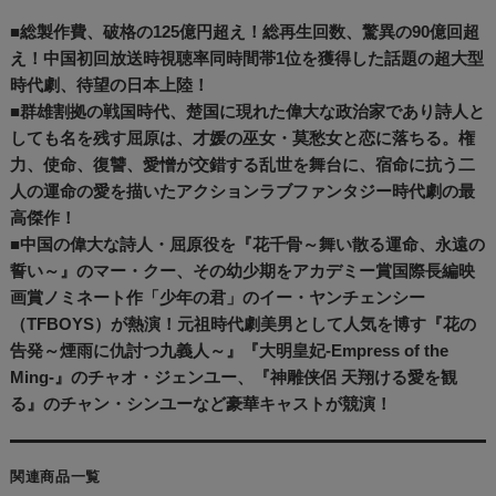
■総製作費、破格の125億円超え！総再生回数、驚異の90億回超
え！中国初回放送時視聴率同時間帯1位を獲得した話題の超大型
時代劇、待望の日本上陸！
■群雄割拠の戦国時代、楚国に現れた偉大な政治家であり詩人と
しても名を残す屈原は、才媛の巫女・莫愁女と恋に落ちる。権
力、使命、復讐、愛憎が交錯する乱世を舞台に、宿命に抗う二
人の運命の愛を描いたアクションラブファンタジー時代劇の最
高傑作！
■中国の偉大な詩人・屈原役を『花千骨～舞い散る運命、永遠の
誓い～』のマー・クー、その幼少期をアカデミー賞国際長編映
画賞ノミネート作「少年の君」のイー・ヤンチェンシー
（TFBOYS）が熱演！元祖時代劇美男として人気を博す『花の
告発～煙雨に仇討つ九義人～』『大明皇妃-Empress of the
Ming-』のチャオ・ジェンユー、『神雕侠侶 天翔ける愛を観
る』のチャン・シンユーなど豪華キャストが競演！
関連商品一覧