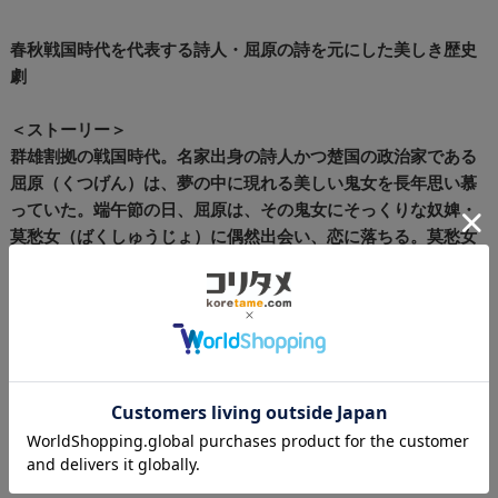
春秋戦国時代を代表する詩人・屈原の詩を元にした美しき歴史
劇
＜ストーリー＞
群雄割拠の戦国時代。名家出身の詩人かつ楚国の政治家である
屈原（くつげん）は、夢の中に現れる美しい鬼女を長年思い慕
っていた。端午節の日、屈原は、その鬼女にそっくりな奴婢・
莫愁女（ばくしゅうじょ）に偶然出会い、恋に落ちる。莫愁女
もまた、屈原の詩に深く陶酔し、長年恋焦がれていた。しか
し、国内外の反乱で危機的状況に置かれていた楚国において、
二人の恋は許されるものではなかった。二人は大きく揺れ動く
国家情勢や、反対勢力と権力者の闘争に巻き込まれても、身分
の違いを乗り越えながら、徐々に愛を深めていく。それと同時
に、優れた才知を持つ屈原は、壮大な計略をもって一歩ずつ国
の危機を救っていった。しかし愛国心と恋の狭間で屈原は疲弊
し、ついに失意に打ちのめされてしまう。身分の全く異なる二
人の恋の行方は・・・？