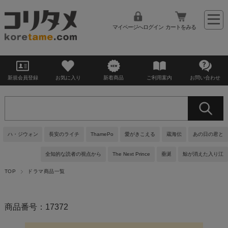
マイページへログイン
カートをみる
新規会員登録
お気に入り
新着商品
ご利用案内
お問い合わせ
ハ・ジウォン
長安のライチ
ThamePo
愛がきこえる
蔵海伝
あの日の君と
全知的な読者の視点から
The Next Prince
垂涎
鯨が消えた入り江
TOP
ドラマ商品一覧
商品番号：17372