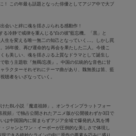
気に！ この年最も話題となった俳優としてアジア中で大ブ
の出会いと絆に魂を揺さぶられる感動作！
する冷静で戒律を重んじる“白の彼”藍忘機。「黒」と
の人生を変える唯一無二の知己となっていく…。しかし罠
。16年後、再び運命的な再会を果たした二人。今後こ
なくも美しい、魂を揺さぶる上質なドラマとして誕生し
で歌う主題歌『無羈/忘羨』。中国の伝統的な音色に甘
キャラクターそれぞれにテーマ曲があり、魏無羨は笛、藍
に視聴者をいざなっていく。
手がけたBL小説「魔道祖師」。オンラインプラットフォー
「騰訊視頻」で独占公開されたアニメ版が公開後わずか3日で
の勢いは中国国内に留まらずアジア全域で爆発的人気を博
オ・ジャンとワン・イーボーが圧倒的な美しさで体現し
表現できる絶妙なラインの中に原作の要素を巧みに盛り