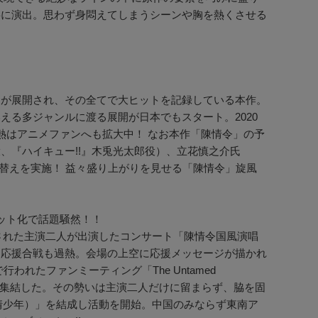
寧に演出。思わず身悶えてしまうシーンや胸を熱くさせる
ツが展開され、その全てで大ヒットを記録している本作。
る多ジャンルに渡る展開が日本でもスタート。2020
熱はアニメファンへも拡大中！ なお本作「陳情令」の予
、『ハイキュー!!』木兎光太郎役）、立花慎之介氏
き替えを実施！ 益々盛り上がりを見せる「陳情令」旋風
ット化で話題騒然！！
催された主演二人が出演したコンサート「陳情令国風演唱
る応援合戦も過熱。会場の上空に応援メッセージが描かれ
れたファンミーティング「The Untamed
からファンが集結した。その勢いは主演二人だけに留まらず、脇を固
陳情少年）」を結成し活動を開始。中国のみならず東南ア