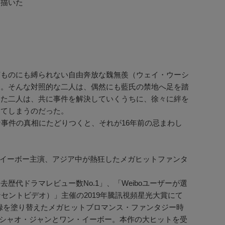
を描いた
何ものにも縛られない自由奔放な魏無羨（ウェイ・ウーシ
う。そんな対照的な二人は、偶然にも藍氏の禁地へ足を踏
った二人は、共に事件を解決していくうちに、徐々に絆を
ってしまうのだった。
事件の真相にたどりつくと、それが16年前の忌まわし
ワン・イーボー主演、アジア中が熱狂したメガヒットファンタ
過去歴代ドラマレビュー数No.1」、「Weiboユーザーが選
テンセントビデオ）」主催の2019年騰訊視頻星光大賞にて
記録を塗り替えたメガヒットブロマンス・ファンタジー時
のシャオ・ジャンとワン・イーボー。本作の大ヒットを受