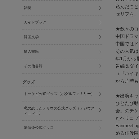
込んだこと
雑誌
セリフを、
ガイドブック
★数々のコ
中国ドラマ
韓国文学
中国ではド
その人気は
輸入書籍
年1月から
告編＆ダイ
その他書籍
（『ハイキ
から片時も
グッズ
トッケビ公式グッズ（ボグルファミリー）
★出演キャ
ひとたび動
私の恋したテリウス公式グッズ（テジウス
会」のチケ
マニマニ）
たヘリコプ
Fanmee
陳情令公式グッズ
める俳優陣