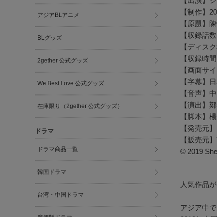
【出演】シ
【制作】20
アジアBLアニメ
【原題】陳
【収録話数】
BLグッズ
【ディスク
【収録時間
2gether 公式グッズ
【画面サイ
【字幕】日
We Best Love 公式グッズ
【音声】中
【演出】鄭
在庫限り（2gether 公式グッズ）
【脚本】楊
【発売元】
ドラマ
【販売元】
ドラマ商品一覧
© 2019 She
韓国ドラマ
人気作品が
台湾・中国ドラマ
アジア中で