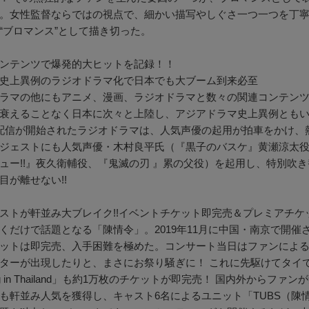
。女性監督ならではの視点で、細かい描写やしぐさ一つ一つを丁
“ブロマンス”として描き切った。
ンテンツで爆発的大ヒットを記録！！
史上異例のラジオドラマ化で日本でも大ブーム到来必至
ラマの他にもアニメ、漫画、ラジオドラマと数々の関連コンテン
衰えることなく日本に次々と上陸し、アジアドラマ史上異例ともいえ
配信が開始されたラジオドラマは、人気声優の起用が拍車をかけ、
ジェストにも人気声優・木村良平氏（『黒子のバスケ』黄瀬涼太役
ュー!!』夜久衛輔役、『鬼滅の刃 』累の父役）を起用し、特別吹
目が離せない!!
ストが軒並み大ブレイク!!イベントチケット即完売＆プレミアチケ
くだけで話題となる「陳情令」。2019年11月に中国・南京で開
ットは即完売、入手困難を極めた。コンサート当日はファンによ
ターが出現したりと、まさにお祭り騒ぎに！ これに先駆けてタイで行わ
ting in Thailand」も約1万枚のチケットが即完売！ 国内外
も軒並み人気を獲得し、キャスト6名によるユニット「TUBS（