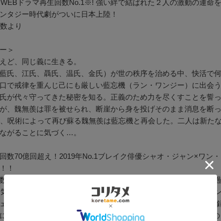
中国WEBドラマ再生回数No.1※! 強い絆で結ばれた２人の激動の運命
ンタジー時代劇がついに日本上陸！
指数より
ー＞
えど、同じ義に生きる。
藍氏、江氏、聶氏、温氏、金氏）が世の秩序を治める中、快活で
口で戒律を重んじ己にも厳しい藍忘機（ラン・ワンジー）に出会
氏が代々守ってきた秘密を知る。正義のため力を尽くすことを誓
が、魏無羨は罪を被せられ、断崖から身を投げそのまま消息を断
後、呪術によって再び蘇る魏無羨は藍忘機と再会した。二人は新たな
ながることに気づく…。
回数70億回超え！2019年No.1ブレイク俳優シャオ・ジャン×
！！
70億回を突破！ 「2019年webドラマ再生回数No.1」、「“豆瓣”
年人気ドラマNo.1」等数々のNo.1に輝き、webサイト「騰訊視頻（
ェブドラマ大賞』他、数々の祭典で賞を獲得!! webドラマ史の
に日本上陸!! 主演に抜擢されたのは、共にアイドルグループ出身