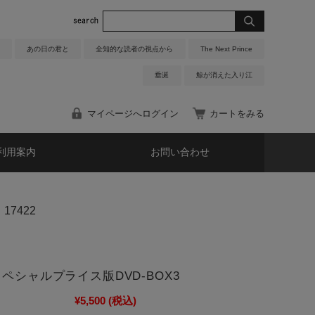
あの日の君と
全知的な読者の視点から
The Next Prince
垂涎
鯨が消えた入り江
マイページへログイン
カートをみる
利用案内
お問い合わせ
17422
スペシャルプライス版DVD-BOX3
¥5,500
(税込)