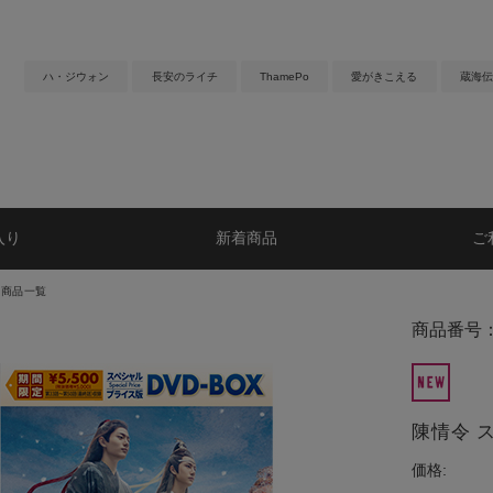
ハ・ジウォン
長安のライチ
ThamePo
愛がきこえる
蔵海伝
入り
新着商品
ご
マ商品一覧
商品番号：
陳情令 
価格: