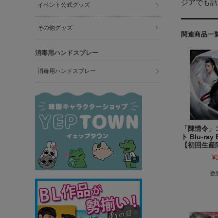
ジアでも話
イベント公式グッズ
その他グッズ
関連商品一
消毒用ハンドスプレー
消毒用ハンドスプレー
「陳情令」
ト Blu-ray
【初回生産
¥
数