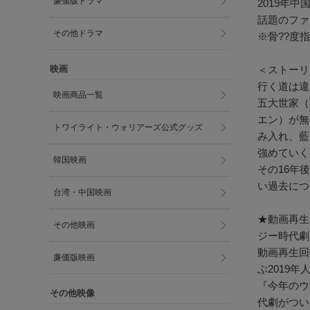
廉価版ドラマ
2019年
話題のファ
その他ドラマ
※骨??度
映画
＜ストーリ
行く道は違
映画商品一覧
五大世家（
エン）が無
トワイライト・ウォリアーズ公式グッズ
み入れ、藍
強めていく
韓国映画
その16年
い過去につ
台湾・中国映画
★動画再生
その他映画
ジー時代劇
動画再生回数
廉価版映画
ぶ2019
『今年のウ
その他映像
代劇がつい