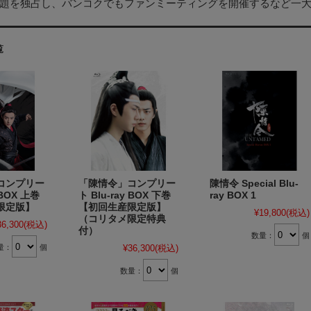
題を独占し、バンコクでもファンミーティングを開催するなど一大ム
覧
コンプリー
「陳情令」コンプリー
陳情令 Special Blu-
 BOX 上巻
ト Blu-ray BOX 下巻
ray BOX 1
限定版】
【初回生産限定版】
¥19,800
(税込)
（コリタメ限定特典
36,300
(税込)
付）
数量：
個
量：
個
¥36,300
(税込)
数量：
個