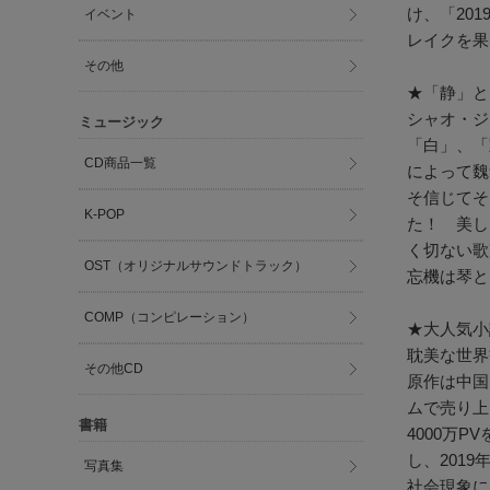
け、「20
イベント
レイクを果
その他
★「静」と
シャオ・ジ
ミュージック
「白」、「
CD商品一覧
によって魏
そ信じてそ
K-POP
た！ 美し
く切ない歌
OST（オリジナルサウンドトラック）
忘機は琴と
COMP（コンピレーション）
★大人気小
耽美な世界
その他CD
原作は中国
ムで売り上
書籍
4000万
し、201
写真集
社会現象に