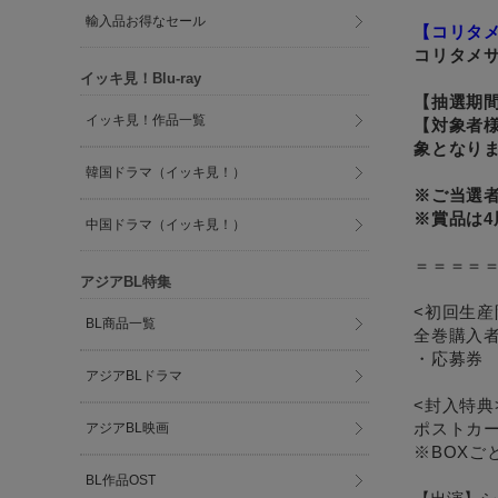
輸入品お得なセール
【コリタ
コリタメ
イッキ見！Blu-ray
【抽選期間】
イッキ見！作品一覧
【対象者様
象となり
韓国ドラマ（イッキ見！）
※ご当選
※賞品は
中国ドラマ（イッキ見！）
＝＝＝＝
アジアBL特集
<初回生産
BL商品一覧
全巻購入
・応募券
アジアBLドラマ
<封入特典
ポストカ
アジアBL映画
※BOXご
BL作品OST