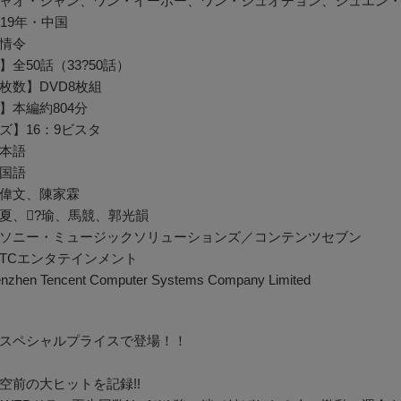
ャオ・ジャン、ワン・イーボー、ワン・ジュオチョン、シュエン
19年・中国
情令
全50話（33?50話）
枚数】DVD8枚組
】本編約804分
ズ】16：9ビスタ
本語
国語
偉文、陳家霖
夏、?瑜、馬競、郭光韻
ソニー・ミュージックソリューションズ／コンテンツセブン
TCエンタテインメント
nzhen Tencent Computer Systems Company Limited
スペシャルプライスで登場！！
空前の大ヒットを記録!!