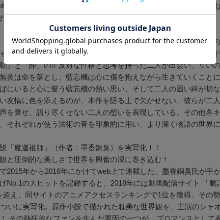
19年芸能界で特に活躍した10人」に2人揃って選出されるほどの人
たした。
「動」、真逆な性格の主人公たちが魅せる！人生をも変える二人
ャン演じる、無邪気で陽気な“黒の彼”魏無羨と、ワン・イーボー粉
動」と「静」の正反対な性格と思考を持った二人が出会い、互い
無羨は命を落とし、藍忘機は心に傷を抱えながら生きていくことに
ばにいると心に誓う藍忘機の熱い思い、そして二人の固い絆が切
い友情に色を添えるのが、本作を語る上で欠かせない、彼らが二人
声を乗せ、語り尽くせない二人の想いを表現している。その他各
、それぞれが使う法術の音を印象的に用い、より深く物語の世界
説「魔道祖師」（作者：墨香銅臭）を実写化！！
観と圧倒的な美しさで世界を興奮の渦に巻き込む！
で2015年から2016年にかけてweb上で連載した、墨香銅臭氏が
げNo.1の大ヒットを記録すると、2018年には動画配信サイト 
PVを超え、同サイトのアニメアクセスランキングで1位を獲得。そ
9年ついに実写化。原作小説で描かれた耽美な世界観を、主演のシャ
！ その熱狂的なファンを生んだ要因の一つが、ブロマンスとして