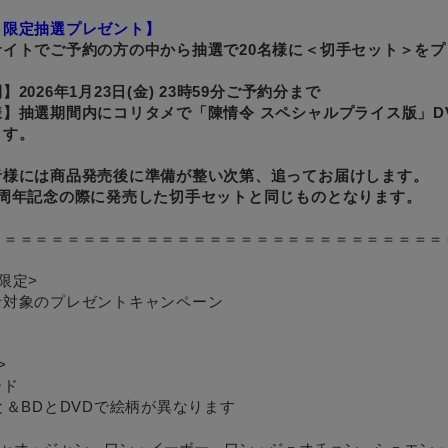
メ限定抽選プレゼント】
サイトでご予約の方の中から抽選で20名様に＜切手セット＞をプ
2026年1月23日(金) 23時59分ご予約分まで
】抽選期間内にコリタメで「陳情令 スペシャルプライス版」DVD
ます。
者様には商品発売後に準備が整い次第、追ってお届けします。
4周年記念の際に発売した切手セットと同じものとなります。
＝＝＝＝＝＝＝＝＝＝＝＝＝＝＝＝＝＝＝＝＝＝＝＝＝＝＝＝＝
限定>
者対象のプレゼントキャンペーン
>
ード
と＆BDとDVDで絵柄が異なります