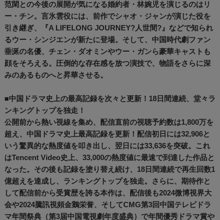
范閑との今後の展開が気になる婚約者・林婉児を演じるのはリ
ー・チン。言氷雲役には、前作でシャオ・ジャンが演じた役を
引き継ぎ、『A LIFELONG JOURNEY?人世間?』などで知られ
るウー・シンジエンが新たに登場。そして、中国時代劇ファン
垂涎の名優、チェン・ダオミンやウー・ガンら豪華キャストも
顔をそろえる。圧倒的な存在感を放つ演技で、物語をさらに深
みのあるものへと昇華させる。
■中国ドラマ史上の最高記録を次々と更新！18日間連続、堂々ラ
ンキングトップを独走！
公開前から熱い視線を集め、配信直前の視聴予約数は1,800万を
超え、中国ドラマ史上最高記録を更新！配信初日には32,906と
いう驚異的な熱度値を叩き出し、翌日には33,636を突破。これ
はTencent Video史上、33,000の熱度値に最速で到達した作品と
なった。その後も記録を塗り替え続け、18日間連続で再生回数1
億超えを達成し、ランキングトップを独走。さらに、期待作と
して配信前から受賞歴を誇る本作は、配信後も2024微博視界大
会や2024騰訊視頻金鵝栄誉、そしてCMG第3回中国テレビドラ
マ年間祭典（第3届中国電視劇年度盛典）で年間優秀ドラマ賞や