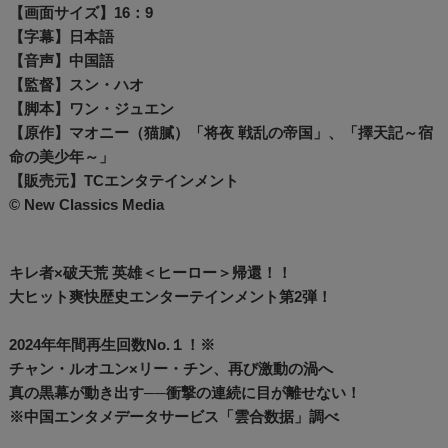
【画面サイズ】16：9
【字幕】日本語
【音声】中国語
【監督】スン・ハオ
【脚本】ワン・ジュエン
【原作】マオニー（猫膩）「将夜 戦乱の帝国」、「擇天記～宿
命の美少年～」
【販売元】TCエンタテインメント
© New Classics Media
キレ者×破天荒 英雄＜ヒーロー＞帰還！！
大ヒット爽快歴史エンターテインメント第2弾！
2024年年間再生回数No.１！※
チャン・ルオユン×リー・チン、再び激動の渦へ
真の黒幕が動き出す──衝撃の連続に目が離せない！
※中国エンタメデータサービス「雲合数据」調べ