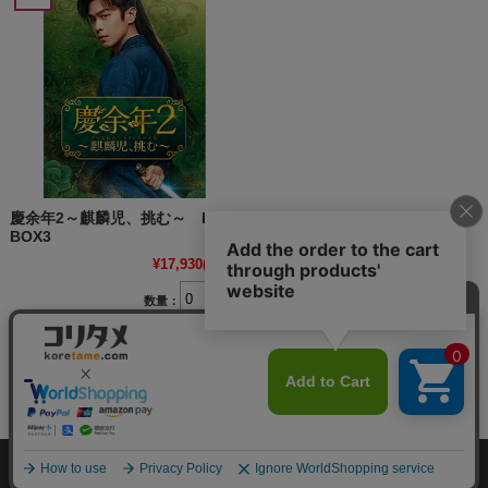
慶余年2～麒麟児、挑む～ DVD-
BOX3
¥17,930
(税込)
数量：
個
個人情報の取り扱いについて
特定商取引法に関する表示
お客様の声