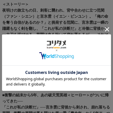
＜ストーリー＞
夜明けの旅立ちの日、刺客に襲われ、背中合わせに立つ范閑
（ファン・シエン）と言氷雲（イエン・ビンユン）。「俺の命
を奪う自信があるのか？」と挑発する范閑に、言氷雲は一瞬の
躊躇もなく剣を翻し、「これが私の決断だ」と冷徹に背後から
一太刀を浴びせる。范閑は血を吐いて崩れ落ちるが――それは
すべて、彼が仕掛けた緻密な策略だった。腹心の王啓年（ワ
ン・チーニエン）と共に密かに都へ戻った范閑は、しばらく身
を潜めることに。一方、范閑の訃報は瞬く間に国中を駆け巡
り、慶国の皇宮は大きく揺れる。だが、第二皇子は早々にその
死が偽装だと見破り、范閑を捕らえるため、巧妙な罠を宮廷内
外に張り巡らせていた。「死を欺いた大罪」により追い詰めら
れる范閑。しかし、絶体絶命の中にこそ活路があると信じる彼
は、己の信念と正義を貫き、宿命の試練へと挑む──。
■衝撃の結末から5年、あの破天荒英雄＜ヒーロー＞がついに帰
ってきた──
「これが私の決断だ」──言氷雲に背後から刺され、崩れ落ちる