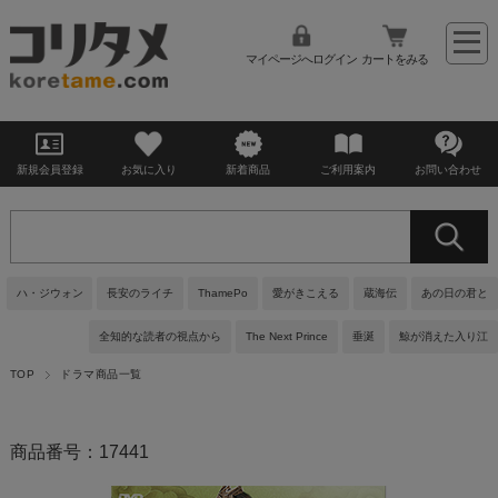
マイページへログイン
カートをみる
新規会員登録
お気に入り
新着商品
ご利用案内
お問い合わせ
ハ・ジウォン
長安のライチ
ThamePo
愛がきこえる
蔵海伝
あの日の君と
全知的な読者の視点から
The Next Prince
垂涎
鯨が消えた入り江
TOP
ドラマ商品一覧
商品番号：17441