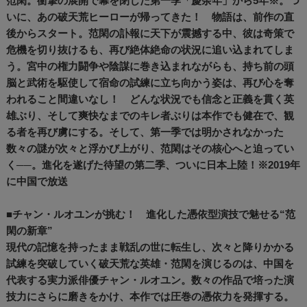
范閑。衝撃の展開で幕を閉じた第一季「慶余年」から5年※。つ
いに、あの破天荒ヒーローが帰ってきた！ 物語は、前作の直
後からスタート。范閑の訃報に天下が震撼する中、彼は奇策で
危機を切り抜けるも、再び絶体絶命の状況に追い込まれてしま
う。宮中の権力闘争や陰謀に巻き込まれながらも、持ち前の頭
脳と武術を駆使して宿命の試練に立ち向かう姿は、再び心を奪
われること間違いなし！ どんな状況でも信念と正義を貫く英
雄ぶり、そして爽快なまでのキレ者ぶりは本作でも健在で、観
る者を再び虜にする。そして、第一季では明かされなかった
数々の謎が次々と浮かび上がり、范閑はその核心へと迫ってい
く──。進化を遂げた待望の第二季、ついに日本上陸！※2019年
に中国で放送
■チャン・ルオユンが挑む！ 進化した憑依型演技で魅せる“范
閑の新章”
現代の記憶を持ったまま戦乱の世に転生し、次々と降りかかる
試練を突破していく破天荒な英雄・范閑を演じるのは、中国を
代表する実力派俳優チャン・ルオユン。数々の作品で培った演
技力にさらに磨きをかけ、本作では圧巻の憑依力を発揮する。