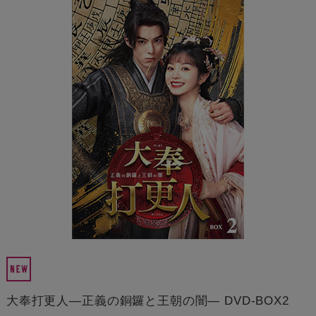
大奉打更人―正義の銅鑼と王朝の闇― DVD-BOX2