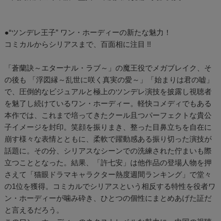
●“ツンデレ王子” ワン・ホーディーの新たな魅力！
コミカルからシリアスまで、百面相に注目 !!
「蒼蘭訣～エターナル・ラブ～」の魔王役でメガブレイク、そ
の後も 「浮図縁～乱世に咲く真実の愛～」「始まりは君の嘘」
で、圧倒的なビジュアルと極上のツンデレ演技を披露し視聴者
を魅了し続けているワン・ホーディー。軽快コメディでもある
本作では、これまで培ってきたクール且つパーフェクトな貴公
子イメージを封印。笑顔を振りまき、整った目鼻立ちを自在に
崩す様々な表情とともに、柔軟で躍動感ある振り切った演技が
話題に。その分、シリアスなシーンでの洗練された佇まいも際
立つこととなった。結果、「許七安」は他作品の登場人物を押
さえて「猫眼ドラマキャラクター熱度週間ランキング」で堂々
の1位を獲得。コミカルでシリアスという相反する特性を役者ワ
ン・ホーディーが噛み砕き、ひとつの個性にまとめあげた証だ
と言えるだろう。