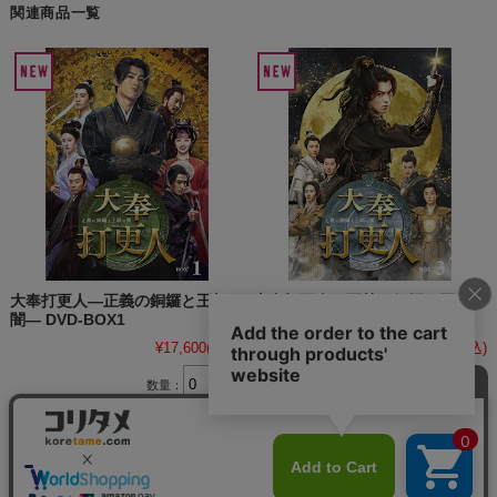
関連商品一覧
大奉打更人―正義の銅鑼と王朝の
大奉打更人―正義の銅鑼と王朝の
闇― DVD-BOX1
闇― DVD-BOX3
¥17,600
(税込)
¥17,600
(税込)
数量：
個
数量：
個