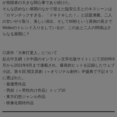
が視聴者の大きな関心事であり続けた。
そんな読めない展開のなかで迎えた臨安公主とのキスシーンは
「ロマンチックすぎる」「ドキドキした！」と話題沸騰。二人
の甘いやり取り、美しい演出、そして60秒という異例の長さで
Weiboのトレンド入りをしているが、このあと二人の関係はさ
らなる展開に？
◎原作「大奉打更人」について
起点中文網（※中国のオンライン文学出版サイト）にて2020年6
月から2021年8月まで連載され、爆発的ヒットを記録したウェブ
小説。第６回 閲文原創（＝オリジナル創作）IP盛典で下記４つ
に選ばれた。
・最優秀作品
・男頻（＝男性向け作品）トップ10
・東方幻想ジャンル作品
・映像化期待作品