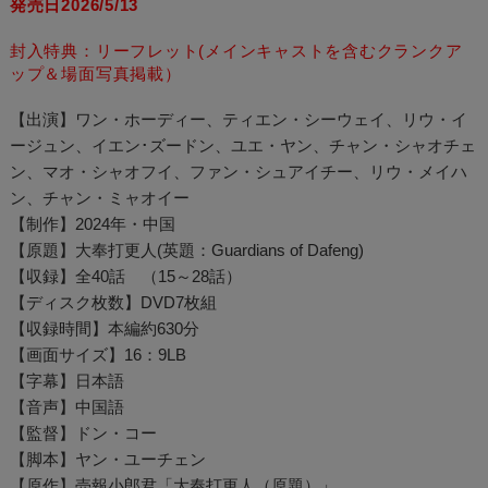
発売日2026/5/13
封入特典：リーフレット(メインキャストを含むクランクア
ップ＆場面写真掲載）
【出演】ワン・ホーディー、ティエン・シーウェイ、リウ・イ
ージュン、イエン･ズードン、ユエ・ヤン、チャン・シャオチェ
ン、マオ・シャオフイ、ファン・シュアイチー、リウ・メイハ
ン、チャン・ミャオイー
【制作】2024年・中国
【原題】大奉打更人(英題：Guardians of Dafeng)
【収録】全40話 （15～28話）
【ディスク枚数】DVD7枚組
【収録時間】本編約630分
【画面サイズ】16：9LB
【字幕】日本語
【音声】中国語
【監督】ドン・コー
【脚本】ヤン・ユーチェン
【原作】売報小郎君「大奉打更人（原題）」