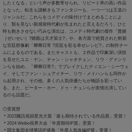
したくなる」という声が多数寄せられ、リピート率の高い作品
となった。転生も謎解きもファンタジーも、一つ一つは王道の
ジャンルだ。これらをコメディの味付けでまとめることによ
り、類を見ない新感覚時代劇が生まれたと言えるだろう。ひと
時も飽きさせない巧みな演出は、コメディ時代劇の傑作「贅婿
［ぜいせい］?婿殿は天才策士?」や、各方面で絶賛された斬新
な宮廷群像劇「卿卿日常 ?宮廷を彩る幸せレシピ?」の制作チー
ムによるものである。またキャストも、２作品で印象深い演技
を見せたユエ・ヤン、チャン・シャオチェン、リウ・グァンリ
ンらを始め、「卿卿日常?」でブレイクしたティエン・シーウェ
イ、そしてファン・シュアイチー、リウ・メイハンらも同作か
ら起用され、その他、多くの人気俳優たちが物語を彩ってい
る。また、ピーター・ホー、ドゥ・チュンらが友情出演してい
るのも話題だ。
◎受賞歴
＊2023騰訊視頻星光大賞「最も期待されている作品賞」受賞！
＊2024 Weibo視界大会「年度期待IP賞」受賞！
＊閲文集団全球華語IP盛典「年度人気改編IP賞」受賞！