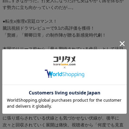
顔にすぎなかった。打更人になった許七安はやがて国を揺るが
す勢力に立ち向かっていくのだが…。
●転生x推理x宮廷ロマンス！
騰訊視頻ドラマレビューで9.1の高評価を獲得！
「贅婿」「卿卿日常」の制作陣が贈る新感覚時代劇！
本国でリリース前から「最も期待されている作品」として注目
されていた本作。異世界転生、古装アクション、宮廷謀略、推
理、恋愛、ファンタジーと盛りだくさんの人気要素が、１つの
映像作品としてどのように仕上がるかに期待が寄せられていた
が、配信開始直後から人気を伸ばし、熱度（ヒット指数）は爆
発的ヒット作の基準である30,000熱度を突破。騰訊視頻におけ
る2025年初の爆発的ヒット作となった。
面白さの秘密は、個性豊かなキャラクター、小気味よいコメデ
ィ仕立ての演出、そしていつの間にか壮大なクライマックスへ
と導かれるストーリーテリングの妙にある。軽快な前半の物語
に張り巡らされている伏線とも気づかせない伏線が、後半に
次々と回収されていく展開は痛快。視聴者から「何度でも見直