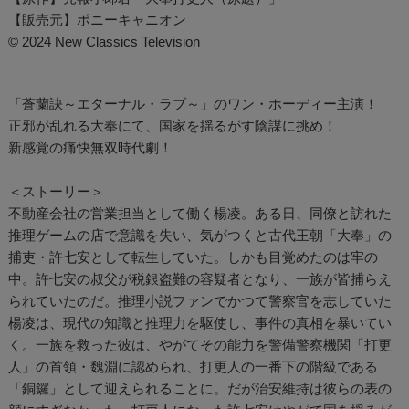
【販売元】ポニーキャニオン
© 2024 New Classics Television
「蒼蘭訣～エターナル・ラブ～」のワン・ホーディー主演！
正邪が乱れる大奉にて、国家を揺るがす陰謀に挑め！
新感覚の痛快無双時代劇！
＜ストーリー＞
不動産会社の営業担当として働く楊凌。ある日、同僚と訪れた
推理ゲームの店で意識を失い、気がつくと古代王朝「大奉」の
捕吏・許七安として転生していた。しかも目覚めたのは牢の
中。許七安の叔父が税銀盗難の容疑者となり、一族が皆捕らえ
られていたのだ。推理小説ファンでかつて警察官を志していた
楊凌は、現代の知識と推理力を駆使し、事件の真相を暴いてい
く。一族を救った彼は、やがてその能力を警備警察機関「打更
人」の首領・魏淵に認められ、打更人の一番下の階級である
「銅鑼」として迎えられることに。だが治安維持は彼らの表の