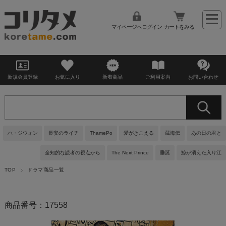
マイページへログイン
カートをみる
新規会員登録
お気に入り
新着商品
ご利用案内
お問い合わせ
ハ・ジウォン
長安のライチ
ThamePo
愛がきこえる
蔵海伝
あの日の君と
全知的な読者の視点から
The Next Prince
垂涎
鯨が消えた入り江
TOP
ドラマ商品一覧
商品番号：17558