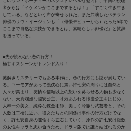
このワン・ホーディーのネクストレベルな魅力に、中国の視聴
者からは「イケメンがここまでするとは！」「すごく生き生き
している」などという声が寄せられた。また共演したベテラン
俳優のリウ・イージュンも「（俳優デビューから）たった5年で
ここまで自然な演技ができるとは、素晴らしい俳優だ」と賛辞
を送っている。
●先が読めない恋の行方！
極甘キスシーンがトレンド入り！
謎解きミステリーでもある本作は、恋の行方にも謎が満ちてい
る。ユーモアがあって義侠心に篤い許七安の周りには自然と
人々が集まり、友情や信頼以上の想いを募らせる人物も少なく
ない。天真爛漫な臨安公主、才気あふれる懐慶公主をはじめ、
大奉一の美女、純粋な錬金術師、美しく冷徹な武芸者と、その
人数は二桁に近い。彼女たちとの関係は事件の行方だけでな
く、許七安自身の運命すら左右していく。原作の許七安は複数
の女性キャラと思い合うため、ドラマ版では誰と結ばれるのか