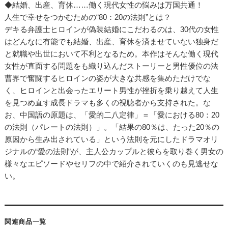
◆結婚、出産、育休……働く現代女性の悩みは万国共通！
人生で幸せをつかむための“80：20の法則”とは？
デキる弁護士ヒロインが偽装結婚にこだわるのは、30代の女性
はどんなに有能でも結婚、出産、育休を済ませていない独身だ
と就職や出世において不利となるため。本作はそんな働く現代
女性が直面する問題をも織り込んだストーリーと男性優位の法
曹界で奮闘するヒロインの姿が大きな共感を集めただけでな
く、ヒロインと出会ったエリート男性が挫折を乗り越えて人生
を見つめ直す成長ドラマも多くの視聴者から支持された。な
お、中国語の原題は、「愛的二八定律」＝「愛における80：20
の法則（パレートの法則）」。「結果の80％は、たった20％の
原因から生み出されている」という法則を元にしたドラマオリ
ジナルの“愛の法則”が、主人公カップルと彼らを取り巻く男女の
様々なエピソードやセリフの中で紹介されていくのも見逃せな
い。
関連商品一覧