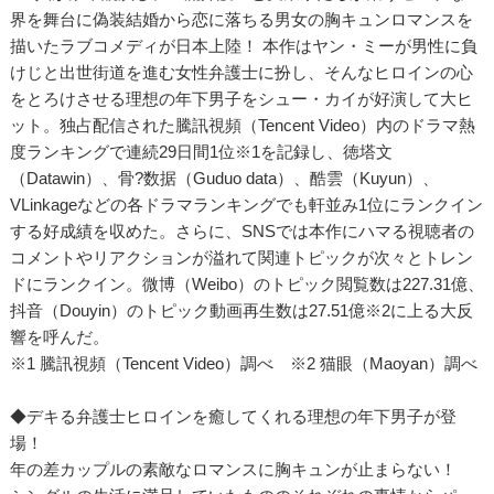
界を舞台に偽装結婚から恋に落ちる男女の胸キュンロマンスを
描いたラブコメディが日本上陸！ 本作はヤン・ミーが男性に負
けじと出世街道を進む女性弁護士に扮し、そんなヒロインの心
をとろけさせる理想の年下男子をシュー・カイが好演して大ヒ
ット。独占配信された騰訊視頻（Tencent Video）内のドラマ熱
度ランキングで連続29日間1位※1を記録し、徳塔文
（Datawin）、骨?数据（Guduo data）、酷雲（Kuyun）、
VLinkageなどの各ドラマランキングでも軒並み1位にランクイン
する好成績を収めた。さらに、SNSでは本作にハマる視聴者の
コメントやリアクションが溢れて関連トピックが次々とトレン
ドにランクイン。微博（Weibo）のトピック閲覧数は227.31億、
抖音（Douyin）のトピック動画再生数は27.51億※2に上る大反
響を呼んだ。
※1 騰訊視頻（Tencent Video）調べ ※2 猫眼（Maoyan）調べ
◆デキる弁護士ヒロインを癒してくれる理想の年下男子が登
場！
年の差カップルの素敵なロマンスに胸キュンが止まらない！