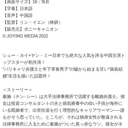
【画面サイズ】16：9LB
【字幕】日本語
【音声】中国語
【監督】リン・イエン（林妍）
【販売元】ポニーキャニオン
© JOYING MEDIA 2022
シュー・カイ×ヤン・ミー日本でも絶大な人気を誇る中国主演ト
ップスターが初共演！
“バリキャリ弁護士と年下草食男子”の嘘から始まる甘い“偽装結
婚”生活を描いた話題作！
＜ストーリー＞
秦施（チン･シー）は大手法律事務所で活躍する離婚弁護士。彼
女は投資コンサルタントの夫と病気療養中の幼い子供が海外に
いる既婚者で、出世街道を行く理想的なキャリアウーマン──誰
もがそう思っていた。ところが、それは独身女性が敬遠される
法律事務所に入るために秦施がついた真っ赤なウソ。彼女がネ