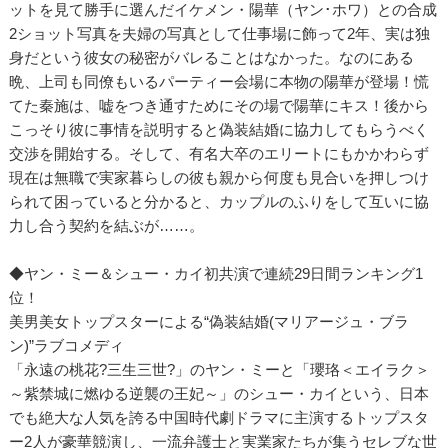
ットを見て勝手に選んだイケメン・陽華（ヤン･ホワ）との合成
2ショット写真を夫婦の写真として仕事場に飾って2年、実は独
身だという彼女の秘密がバレることはなかった。なのにある
晩、上司も同僚もいるパーティー会場に本物の陽華が登場！慌
てた秦施は、嘘をつき通すためにその場で陽華にキス！後から
こっそり彼に事情を説明すると偽装結婚に協力してもらうべく
交渉を開始する。そして、有名大卒のエリートにもかかわらず
現在は無職で実家暮らしの彼も親から何度も見合いを押しつけ
られて困っていると分かると、カップルのふりをして互いに協
力し合う契約を結ぶが……。
◆ヤン・ミー＆シュー・カイ初共演で連続29日間ランキング1
位！
美男美女トップスターによる“偽装結婚(マリアージュ・ブラ
ン)”ラブコメディ
「永遠の桃花?三生三世?」のヤン・ミーと「瓔珞＜エイラク＞
～紫禁城に燃ゆる逆襲の王妃～」のシュー・カイという、日本
でも絶大な人気を誇る中国時代劇ドラマに主演するトップスタ
ー2人が豪華競演し、一流弁護士と実業家たちが集うセレブな世