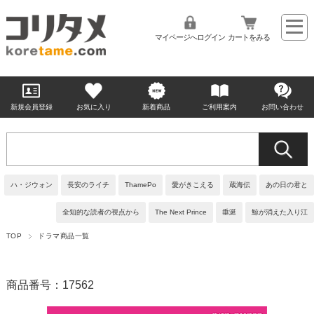
マイページへログイン
カートをみる
新規会員登録
お気に入り
新着商品
ご利用案内
お問い合わせ
ハ・ジウォン
長安のライチ
ThamePo
愛がきこえる
蔵海伝
あの日の君と
全知的な読者の視点から
The Next Prince
垂涎
鯨が消えた入り江
TOP
ドラマ商品一覧
商品番号：17562