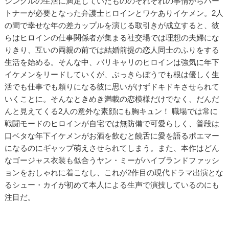
シングルの生活に満足していたもののそれぞれの事情からパー
トナーが必要となった弁護士ヒロインとワケありイケメン。2人
の間で幸せな年の差カップルを演じる取引きが成立すると、彼
らはヒロインの仕事関係者が集まる社交場では理想の夫婦にな
りきり、互いの両親の前では結婚前提の恋人同士のふりをする
生活を始める。そんな中、バリキャリのヒロインは強気に年下
イケメンをリードしていくが、ぶっきらぼうでも根は優しく生
活でも仕事でも頼りになる彼に思いがけずドキドキさせられて
いくことに。そんなときめき満載の恋模様だけでなく、だんだ
んと見えてくる2人の意外な素顔にも胸キュン！ 職場では常に
戦闘モードのヒロインが自宅では無防備で可愛らしく、普段は
口ベタな年下イケメンがお酒を飲むと饒舌に愛を語るポエマー
になるのにギャップ萌えさせられてしまう。また、本作はどん
なゴージャス衣装も似合うヤン・ミーがハイブランドファッシ
ョンをおしゃれに着こなし、これが2作目の現代ドラマ出演とな
るシュー・カイが初めて本人による生声で演技しているのにも
注目だ。