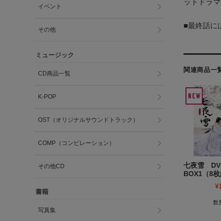
ットドラマ
イベント
■最終話に
その他
ミュージック
関連商品一
CD商品一覧
K-POP
OST（オリジナルサウンドトラック）
COMP（コンピレーション）
七夜雪 DV
その他CD
BOX1（8
¥
書籍
数
写真集