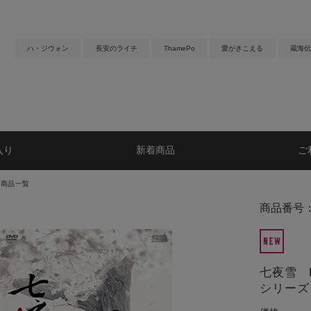
ハ・ジウォン
長安のライチ
ThamePo
愛がきこえる
蔵海伝
入り
新着商品
ご
マ商品一覧
商品番号：
七夜雪 D
シリーズ