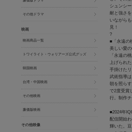
廉価版ドラマ
シュンシー
耐と強さを
その他ドラマ
いながらも
見！
映画
?
映画商品一覧
■「永遠の
美しい愛の
トワイライト・ウォリアーズ公式グッズ
「永遠の桃
上げられた
韓国映画
手掛けたリ
武術指導は
台湾・中国映画
朝を照らす
で2度受賞
その他映画
行。制作チ
廉価版映画
■2024
配信開始わ
その他映像
輝いた。豆