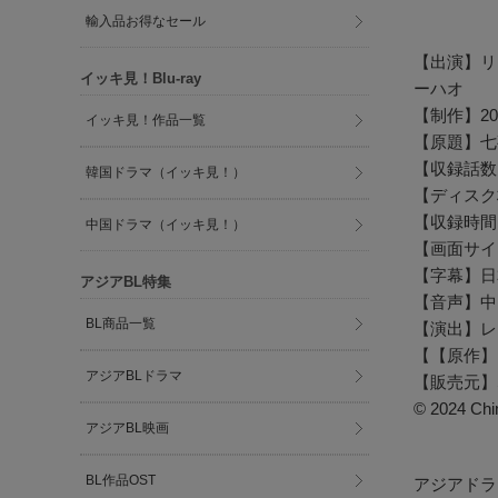
輸入品お得なセール
【出演】リ
イッキ見！Blu-ray
ーハオ
【制作】20
イッキ見！作品一覧
【原題】七夜
【収録話数
韓国ドラマ（イッキ見！）
【ディスク
【収録時間
中国ドラマ（イッキ見！）
【画面サイズ
【字幕】日
アジアBL特集
【音声】中
BL商品一覧
【演出】レ
【【原作】
アジアBLドラマ
【販売元】
© 2024 Chi
アジアBL映画
BL作品OST
アジアドラ