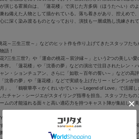
が演じる霍展白は、「蓮花楼」で演じた方多病（ほうたへい）の
兼ね備えた人物として描かれている。落ち着きがあり、控えめで
心に深く染み渡るものとなっており、演技も一層成熟し洗練され
桃花～三生三世～」などのヒット作を作り上げてきたスタッフたち
物語！
花?三生三世?」や「運命の桃花～宸汐縁～」という2つの美しい
本作。「蓮花楼」や「沈香の夢」などの演出で注目されたレン・
ャン・ションチュアン、さらに「如歌～百年の誓い～」などの高
「沈香の夢」や「蓮花楼」などで実績を上げたリー・ビンナンが担
月」、「鶴唳華亭＜かくれいかてい＞～Legend of Love」で
したチャン・シージエがスタイリング指導を担当。スタッフたちの
ームの才能溢れる面々と高い適応力を持つキャスト陣が集結し、
年IQIYI年度優秀賞受賞し、数々の人気ランキングで1位を獲得！
ずか一時間で急上昇ランキング1位となり、配信開始早々に熱度が8
瓣リアタイ人気ドラマランキング1位、骨?ドラマ熱度指数ランキン