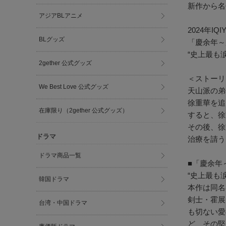
新作から名
アジアBLアニメ
2024年
BLグッズ
「慶余年～
“史上最も
2gether 公式グッズ
＜ストーリ
We Best Love 公式グッズ
天山派の弟
徐重華を追
在庫限り（2gether 公式グッズ）
すると、徐
その後、徐
ドラマ
治療を請う
ドラマ商品一覧
■「慶余年
“史上最も
韓国ドラマ
本作は同名
剣士・霍展
台湾・中国ドラマ
も切ない愛
ど、その堅