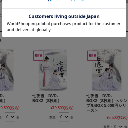
本編再生回数ランキング1位など、数々の人気ランキングで1位を
は本国で配信された約1分の特別映像も収録！
覧
D-
七夜雪 DVD-
七夜雪 DVD-
枚組）
BOX2（8枚組）
BOX2（8枚組）＜シン
プルBOX 5,000円シリ
19,800
(税込)
¥19,800
(税込)
ーズ＞
量：
個
数量：
個
¥5,500
(税込)
数量：
個