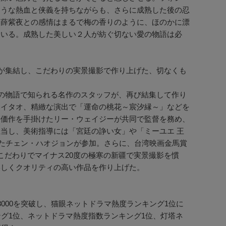
ような熱血と侠義を持ちながらも、さらに成熟した後の忍
、薛紫夜との感情はまるで梅の香りのように、ほのかに漂
ている。成熟した美しい２人が紡ぐ切ない愛の物語は必
が集結し、こだわりの実景撮影で作り上げた、切なくも
愛の物語で知られる名作のスタッフが、再び結集して作り
ハイタオ、精緻な演出で「運命の桃花～宸汐縁～」などを
評価作を手掛けたリー・ウェイジーが共同で監督を務め、
当し、美術指導には「宮廷の諍い女」や「ミーユエ 王
活躍したチェン・ハオジョンが参加。さらに、台湾映画金馬賞
こだわりでマイナス20度の極寒の新疆で実景撮影を慣
美しくクオリティの高い作品を作り上げた。
000を突破し、猫眼ネットドラマ熱度ランキング1位に
グ1位、ネットドラマ熱度指数ランキング1位、灯塔ネ