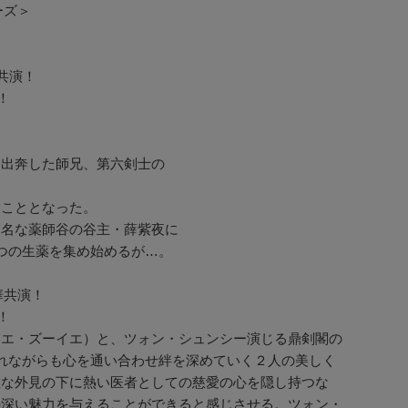
ーズ＞
共演！
！
て出奔した師兄、第六剣士の
うこととなった。
高名な薬師谷の谷主・薛紫夜に
つの生薬を集め始めるが…。
華共演！
！
ュエ・ズーイエ）と、ツォン・シュンシー演じる鼎剣閣の
れながらも心を通い合わせ絆を深めていく２人の美しく
徹な外見の下に熱い医者としての慈愛の心を隠し持つな
の深い魅力を与えることができると感じさせる。ツォン・