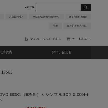
あの日の君と
全知的な読者の視点から
The Next Prince
垂涎
鯨が消えた入り江
マイページへログイン
カートをみる
利用案内
お問い合わせ
17563
VD-BOX1（8枚組）＜シンプルBOX 5,000円
＞