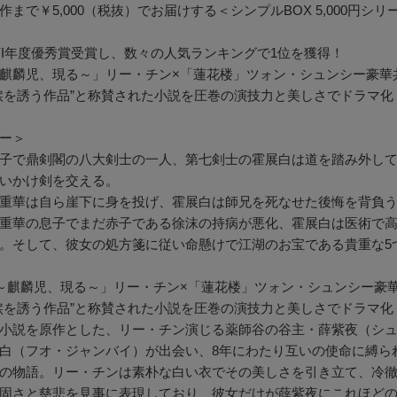
作まで￥5,000（税抜）でお届けする＜シンプルBOX 5,000円シリ
IQIYI年度優秀賞受賞し、数々の人気ランキングで1位を獲得！
麒麟児、現る～」リー・チン×「蓮花楼」ツォン・シュンシー豪華
涙を誘う作品”と称賛された小説を圧巻の演技力と美しさでドラマ化
ー＞
子で鼎剣閣の八大剣士の一人、第七剣士の霍展白は道を踏み外し
いかけ剣を交える。
重華は自ら崖下に身を投げ、霍展白は師兄を死なせた後悔を背負
重華の息子でまだ赤子である徐沫の持病が悪化、霍展白は医術で
。そして、彼女の処方箋に従い命懸けで江湖のお宝である貴重な5
～麒麟児、現る～」リー・チン×「蓮花楼」ツォン・シュンシー豪
涙を誘う作品”と称賛された小説を圧巻の演技力と美しさでドラマ化
小説を原作とした、リー・チン演じる薬師谷の谷主・薛紫夜（シ
白（フオ・ジャンバイ）が出会い、8年にわたり互いの使命に縛ら
の物語。リー・チンは素朴な白い衣でその美しさを引き立て、冷
固さと慈悲を見事に表現しており、彼女だけが薛紫夜にこれほど