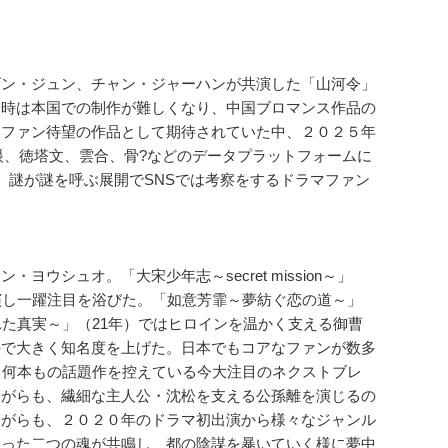
ゴン・ジュン、チャン・ジャーハンが共演した「山河令」
一時は本国での制作が難しくなり、中国ブロマンス作品の
マファン待望の作品として期待されていた中、２０２５年
猫眼、徳塔文、雲合、骨?などのデータプラットフォームに
、謎が謎を呼ぶ展開でSNSでは考察をするドラマファン
シュオ。「大宋少年志～secret mission～」
演し一躍注目を浴びた。「如意芳霏～夢紡ぐ恋の道～」
た真実～」（21年）ではヒロインを温かく支える御曹
外で大きく知名度を上げた。日本でもコアなファンが数多
。何本もの話題作を控えている今大注目のネクストブレ
ながらも、繊細な主人公・沈松を支える公孫離を演じるの
ながらも、２０２０年のドラマ初出演から様々なジャンル
あった二つの魂が共鳴し、都の陰謀を暴いていく様に夢中