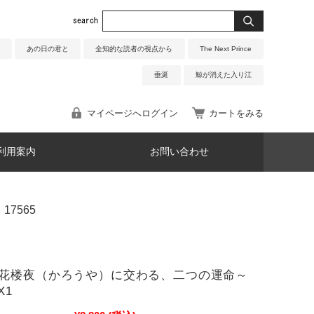
あの日の君と
全知的な読者の視点から
The Next Prince
垂涎
鯨が消えた入り江
マイページへログイン
カートをみる
利用案内
お問い合わせ
17565
～花楼夜（かろうや）に交わる、二つの運命～
X1