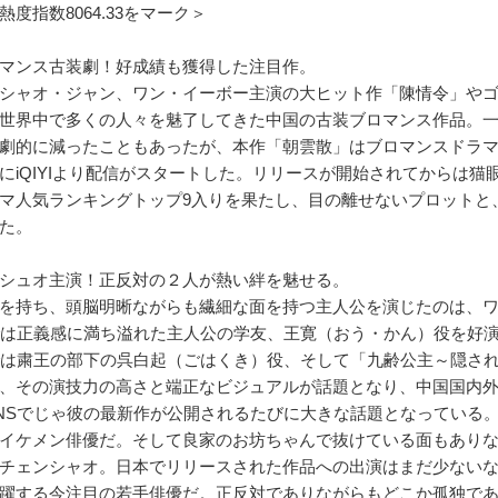
度指数8064.33をマーク＞
マンス古装劇！好成績も獲得した注目作。
シャオ・ジャン、ワン・イーボー主演の大ヒット作「陳情令」や
世界中で多くの人々を魅了してきた中国の古装ブロマンス作品。
劇的に減ったこともあったが、本作「朝雲散」はブロマンスドラ
にiQIYIより配信がスタートした。リリースが開始されてからは
マ人気ランキングトップ9入りを果たし、目の離せないプロットと
た。
シュオ主演！正反対の２人が熱い絆を魅せる。
を持ち、頭脳明晰ながらも繊細な面を持つ主人公を演じたのは、ワン・ヨウ
では正義感に満ち溢れた主人公の学友、王寛（おう・かん）役を好
では粛王の部下の呉白起（ごはくき）役、そして「九齢公主～隠され
、その演技力の高さと端正なビジュアルが話題となり、中国国内
NSでじゃ彼の最新作が公開されるたびに大きな話題となっている
イケメン俳優だ。そして良家のお坊ちゃんで抜けている面もあり
チェンシャオ。日本でリリースされた作品への出演はまだ少ない
躍する今注目の若手俳優だ。正反対でありながらもどこか孤独で