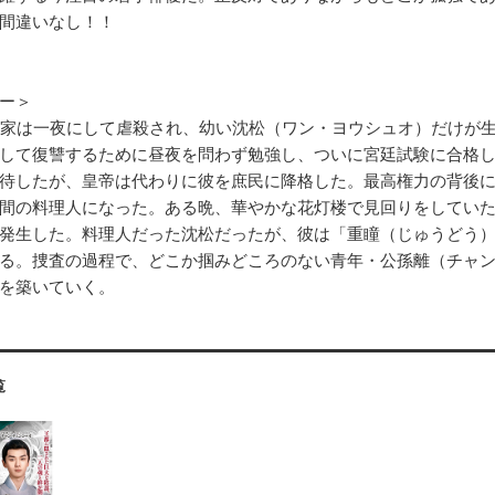
間違いなし！！
ー＞
沈家は一夜にして虐殺され、幼い沈松（ワン・ヨウシュオ）だけが
して復讐するために昼夜を問わず勉強し、ついに宮廷試験に合格
待したが、皇帝は代わりに彼を庶民に降格した。最高権力の背後
間の料理人になった。ある晩、華やかな花灯楼で見回りをしてい
発生した。料理人だった沈松だったが、彼は「重瞳（じゅうどう
る。捜査の過程で、どこか掴みどころのない青年・公孫離（チャ
を築いていく。
覧