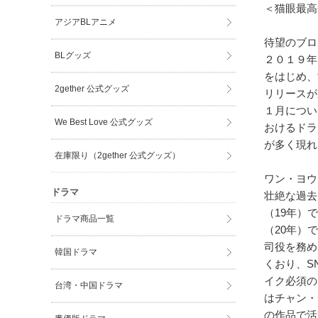
＜猫眼最高熱
アジアBLアニメ
待望のブロ
BLグッズ
２０１９年
をはじめ、
2gether 公式グッズ
リリースが
１月につい
We Best Love 公式グッズ
おけるドラ
が多く現れ
在庫限り（2gether 公式グッズ）
ワン・ヨウ
ドラマ
壮絶な過去
（19年）
ドラマ商品一覧
（20年）
司役を務め
韓国ドラマ
くおり、S
イク必須の
台湾・中国ドラマ
はチャン・
の作品で活