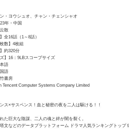
ン・ヨウシュオ、チャン・チェンシャオ
23年・中国
題】朝云散
】全16話（1～8話）
枚数】4枚組
】約320分
ズ】16：9LBスコープサイズ
本語
国語
竹書房
 Tencent Computer Systems Company Limited
ンス×サスペンス！血と秘密の夜を二人は駆ける！！
れた巨大な陰謀、二人の魂と絆が闇を裂く。
塔文などのデータプラットフォーム ドラマ人気ランキングトップ