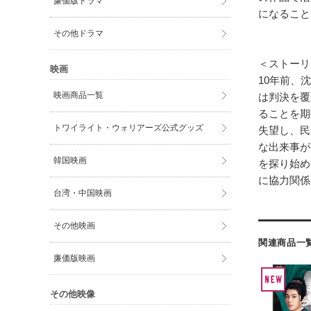
廉価版ドラマ
になること
その他ドラマ
＜ストーリ
映画
10年前、
映画商品一覧
は判決を覆
ることを期
トワイライト・ウォリアーズ公式グッズ
失望し、民
な出来事が
韓国映画
を探り始め
に協力関係
台湾・中国映画
その他映画
関連商品一
廉価版映画
その他映像