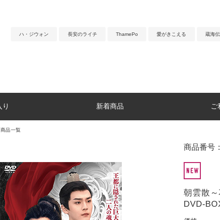
ハ・ジウォン
長安のライチ
ThamePo
愛がきこえる
蔵海伝
入り
新着商品
ご
マ商品一覧
商品番号：
朝雲散
DVD-BO