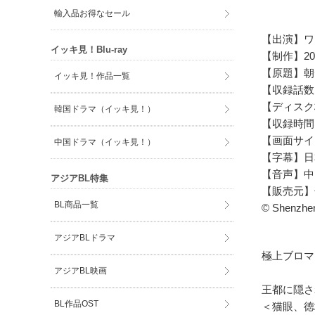
輸入品お得なセール
【出演】ワ
イッキ見！Blu-ray
【制作】20
【原
イッキ見！作品一覧
【収録話数
【ディスク
韓国ドラマ（イッキ見！）
【収録時間
【画面サイ
中国ドラマ（イッキ見！）
【字幕】日
【音声】中
アジアBL特集
【販売元】
BL商品一覧
© Shenzhen
アジアBLドラマ
極上ブロマ
アジアBL映画
王都に隠さ
BL作品OST
＜猫眼、徳