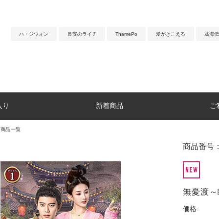
ハ・ジウォン
長安のライチ
ThamePo
愛がきこえる
蔵海伝
入り
新着商品
ご
マ商品一覧
商品番号：
無憂渡～
価格: