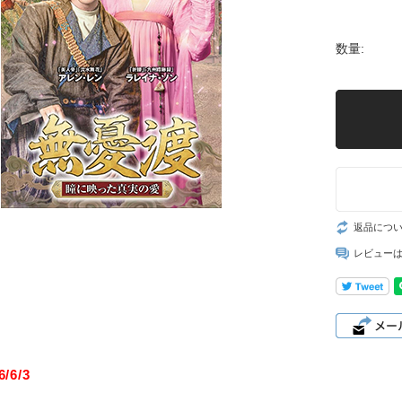
数量:
返品につ
レビュー
/6/3