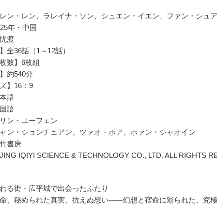
レン・レン、ラレイナ・ソン、シュエン・イエン、ファン・シュ
25年・中国
】无忧渡
】全36話（1～12話）
枚数】6枚組
】約540分
ズ】16：9
本語
国語
リン・ユーフェン
ャン・ションチュアン、ツァオ・ホア、ホァン・シャオイン
竹書房
IJING IQIYI SCIENCE & TECHNOLOGY CO., LTD. ALL RIGHTS 
わる街・広平城で出会ったふたり
命、秘められた真実、抗えぬ想い――幻想と宿命に彩られた、究