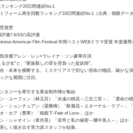
人気ランキング20日間連続No.1
トフォーム再生回数ランキング18日間連続No.1（出典：猫眼デー
受賞歴
N評価7.6/10の高評価
inese American Film Festival 年間ベストWEBドラマ受
気俳優アレン・レン×ラレイナ・ソン豪華共演
える少女”と、“家族殺しの罪を背負った捉妖師”。
在・未来を横断する、ミステリアスで切ない宿命の物語。確かな
ックな展開に注目。
ンタジーを牽引する黄金制作陣が集結
ン・ユーフェン（林玉芬）「永遠の桃花～三生三世～」「運命の
ン・ションチュアン（梁勝権）「酔麗花～エターナル・ラブ～」
・ホア（曹華）「狼殿下‐Fate of Love‐」ほか
ン・シャオイン（黄肖英）「皇帝と私の秘密～櫃中美人～」ほか
美しく描き出す実力派スタッフが結集。