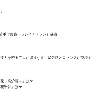
タ）
賞 年度優秀若手俳優賞（ラレイナ・ソン）受賞
演技力を誇る二人が織りなす、緊張感とロマンスが交錯す
桃花～宸汐縁～」ほか
「花千骨」ほか