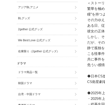
＜ストーリ
アジアBLアニメ
繁華を極め
瞳”を持つ
BLグッズ
その力ゆえ
ある日、従
2gether 公式グッズ
彼女の正体
しかし、そ
We Best Love 公式グッズ
だが、その
静で孤独を
在庫限り（2gether 公式グッズ）
こる怪事件
共に事件を
ドラマ
危うい感情
ドラマ商品一覧
◆日本CS
CS衛星劇
韓国ドラマ
◆2025年
台湾・中国ドラマ
・2025年
・総再生回