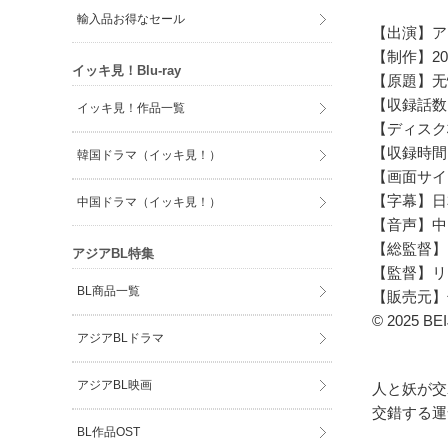
輸入品お得なセール
【出演】ア
【制作】20
イッキ見！Blu-ray
【原題
【収録話数
イッキ見！作品一覧
【ディスク
【収録時間
韓国ドラマ（イッキ見！）
【画面サイ
【字幕】日
中国ドラマ（イッキ見！）
【音声】中
【総監督】
アジアBL特集
【監督】リ
BL商品一覧
【販売元】
© 2025 BE
アジアBLドラマ
アジアBL映画
人と妖が交
交錯する運
BL作品OST