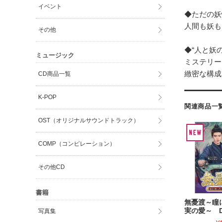
イベント
◆ただの妖
人間も妖も
その他
◆“人と妖
ミュージック
ミステリー
緻密な構成
CD商品一覧
K-POP
関連商品一
OST（オリジナルサウンドトラック）
COMP（コンピレーション）
その他CD
書籍
無憂渡～瞳
実の愛～ D
写真集