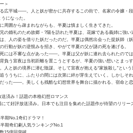
ー＞
る広平城――。人と妖が密かに共存するこの街で、名家の令嬢・段
ようになった。
に周囲から疎まれながらも、半夏は慎ましく生きてきた。
兄の婚礼のため故郷・?陽を訪れた半夏は、花嫁である義姉に強い
は、人の姿を借りた妖だったのだ。半夏は偶然出会った捉妖師（
の行動が妖の逆恨みを招き、やがて半夏の父が謎の死を遂げる。
死には不審な点があった――。半夏は父が妖に連れ去られたので
背負う宣夜は当初距離を置こうとするが、半夏の強い想いとまっ
。人と妖の境界に潜む陰謀。そして宣夜が抱える“家族殺し”という
追ううちに、ふたりの間には次第に絆が芽生えていく。しかしそ
だった――。美しくも残酷な幻想世界を舞台に描かれる、宿命と
放送済み！話題の本格幻想ロマンス
場にて好評放送済み。日本でも注目を集めた話題作が待望のリリー
上半期No.1奇幻ドラマ！
上半期奇幻劇人気ランキングNo.1
数15億回突破