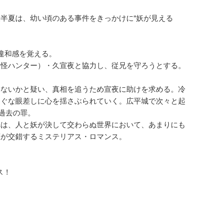
半夏は、幼い頃のある事件をきっかけに“妖が見える
違和感を覚える。
妖怪ハンター）・久宣夜と協力し、従兄を守ろうとする。
はないかと疑い、真相を追うため宣夜に助けを求める。冷
すぐな眼差しに心を揺さぶられていく。広平城で次々と起
過去の罪。
れは、人と妖が決して交わらぬ世界において、あまりにも
恋が交錯するミステリアス・ロマンス。
ス！