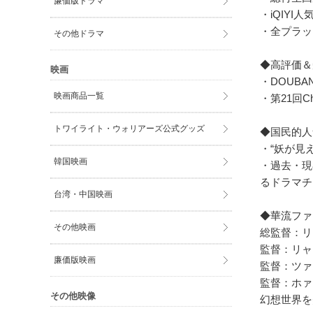
廉価版ドラマ
・iQIYI
・全プラッ
その他ドラマ
◆高評価＆
映画
・DOUBA
映画商品一覧
・第21回Ch
トワイライト・ウォリアーズ公式グッズ
◆国民的人
・“妖が見
韓国映画
・過去・現
るドラマチ
台湾・中国映画
◆華流ファ
その他映画
総監督：リ
監督：リャ
廉価版映画
監督：ツァオ
監督：ホァ
その他映像
幻想世界を