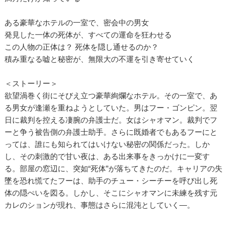
ある豪華なホテルの一室で、密会中の男女
発見した一体の死体が、すべての運命を狂わせる
この人物の正体は？ 死体を隠し通せるのか？
積み重なる嘘と秘密が、無限大の不運を引き寄せていく
＜ストーリー＞
欲望渦巻く街にそびえ立つ豪華絢爛なホテル。その一室で、あ
る男女が逢瀬を重ねようとしていた。男はフー・ゴンピン。翌
日に裁判を控える凄腕の弁護士だ。女はシャオマン。裁判でフ
ーと争う被告側の弁護士助手。さらに既婚者でもあるフーにと
っては、誰にも知られてはいけない秘密の関係だった。しか
し、その刺激的で甘い夜は、ある出来事をきっかけに一変す
る。部屋の窓辺に、突如“死体”が落ちてきたのだ。キャリアの失
墜を恐れ慌てたフーは、助手のチュー・シーチーを呼び出し死
体の隠ぺいを図る。しかし、そこにシャオマンに未練を残す元
カレのションが現れ、事態はさらに混沌としていく―。