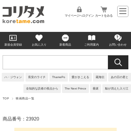
マイページへログイン
カートをみる
新規会員登録
お気に入り
新着商品
ご利用案内
お問い合わせ
ハ・ジウォン
長安のライチ
ThamePo
愛がきこえる
蔵海伝
あの日の君と
全知的な読者の視点から
The Next Prince
垂涎
鯨が消えた入り江
TOP
映画商品一覧
商品番号：23920