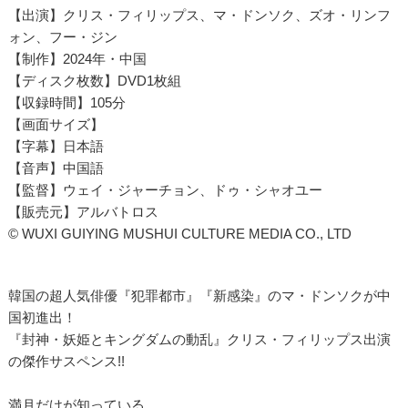
【出演】クリス・フィリップス、マ・ドンソク、ズオ・リンフ
ォン、フー・ジン
【制作】2024年・中国
【ディスク枚数】DVD1枚組
【収録時間】105分
【画面サイズ】
【字幕】日本語
【音声】中国語
【監督】ウェイ・ジャーチョン、ドゥ・シャオユー
【販売元】アルバトロス
© WUXI GUIYING MUSHUI CULTURE MEDIA CO., LTD
韓国の超人気俳優『犯罪都市』『新感染』のマ・ドンソクが中
国初進出！
『封神・妖姫とキングダムの動乱』クリス・フィリップス出演
の傑作サスペンス!!
満月だけが知っている