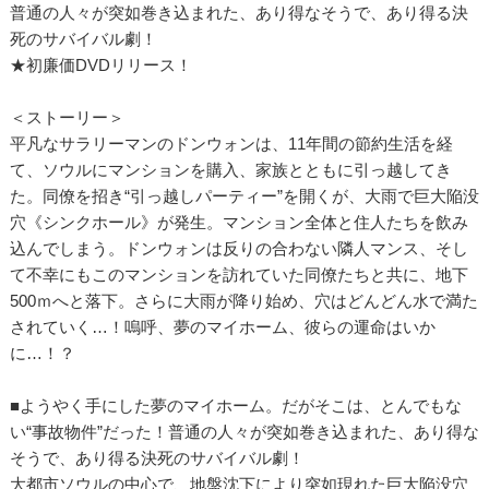
普通の人々が突如巻き込まれた、あり得なそうで、あり得る決
死のサバイバル劇！
★初廉価DVDリリース！
＜ストーリー＞
平凡なサラリーマンのドンウォンは、11年間の節約生活を経
て、ソウルにマンションを購入、家族とともに引っ越してき
た。同僚を招き“引っ越しパーティー”を開くが、大雨で巨大陥没
穴《シンクホール》が発生。マンション全体と住人たちを飲み
込んでしまう。ドンウォンは反りの合わない隣人マンス、そし
て不幸にもこのマンションを訪れていた同僚たちと共に、地下
500ｍへと落下。さらに大雨が降り始め、穴はどんどん水で満た
されていく…！嗚呼、夢のマイホーム、彼らの運命はいか
に…！？
■ようやく手にした夢のマイホーム。だがそこは、とんでもな
い“事故物件”だった！普通の人々が突如巻き込まれた、あり得な
そうで、あり得る決死のサバイバル劇！
大都市ソウルの中心で、地盤沈下により突如現れた巨大陥没穴