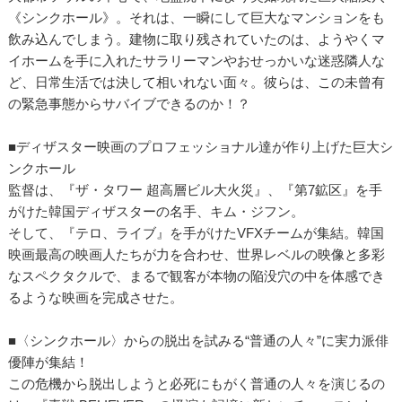
《シンクホール》。それは、一瞬にして巨大なマンションをも
飲み込んでしまう。建物に取り残されていたのは、ようやくマ
イホームを手に入れたサラリーマンやおせっかいな迷惑隣人な
ど、日常生活では決して相いれない面々。彼らは、この未曾有
の緊急事態からサバイブできるのか！？
■ディザスター映画のプロフェッショナル達が作り上げた巨大シ
ンクホール
監督は、『ザ・タワー 超高層ビル大火災』、『第7鉱区』を手
がけた韓国ディザスターの名手、キム・ジフン。
そして、『テロ、ライブ』を手がけたVFXチームが集結。韓国
映画最高の映画人たちが力を合わせ、世界レベルの映像と多彩
なスペクタクルで、まるで観客が本物の陥没穴の中を体感でき
るような映画を完成させた。
■〈シンクホール〉からの脱出を試みる“普通の人々”に実力派俳
優陣が集結！
この危機から脱出しようと必死にもがく普通の人々を演じるの