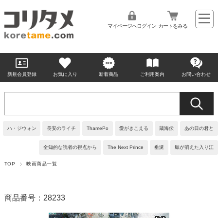
マイページへログイン
カートをみる
新規会員登録
お気に入り
新着商品
ご利用案内
お問い合わせ
ハ・ジウォン
長安のライチ
ThamePo
愛がきこえる
蔵海伝
あの日の君と
全知的な読者の視点から
The Next Prince
垂涎
鯨が消えた入り江
TOP
映画商品一覧
商品番号：28233