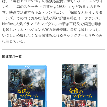
は、『毒戦 BELIEVER』の怪演も記憶に新しいチャ・スンウォ
ンや、「恋のスケッチ ～応答せよ1988～」など数多くのドラ
マ、映画で活躍するキム・ソンギュン、『探偵なふたり：リタ
ーンズ』でのコミカルな演技が高い評価を得たイ・グァンス、
Netflixの人気ドラマ「キングダム」の若き王妃役で鮮烈な印象
を残したキム・ヘジュンら実力派俳優陣。最初は呆れつつも、
いつしか応援したくなる個性あふれるキャラクターたちを巧み
に演じている。
関連商品一覧