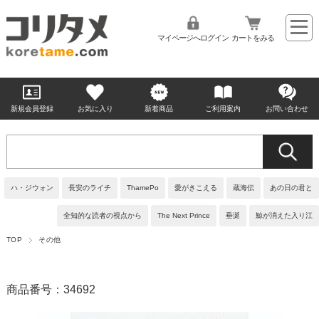
マイページへログイン
カートをみる
新規会員登録
お気に入り
新着商品
ご利用案内
お問い合わせ
ハ・ジウォン
長安のライチ
ThamePo
愛がきこえる
蔵海伝
あの日の君と
全知的な読者の視点から
The Next Prince
垂涎
鯨が消えた入り江
TOP
その他
商品番号：34692