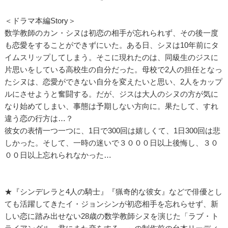
＜ドラマ本編Story＞
数学教師のカン・シヌは初恋の相手が忘れられず、その後一度
も恋愛をすることができずにいた。ある日、シヌは10年前にタ
イムスリップしてしまう。そこに現れたのは、同級生のジスに
片思いをしている高校生の自分だった。母校で2人の担任となっ
たシヌは、恋愛ができない自分を変えたいと思い、2人をカップ
ルにさせようと奮闘する。だが、ジスは大人のシヌの方が気に
なり始めてしまい、事態は予期しない方向に。果たして、すれ
違う恋の行方は…？
彼女の表情一つ一つに、1日で300回は嬉しくて、1日300回は悲
しかった。そして、一時の迷いで３０００日以上後悔し、３０
００日以上忘れられなかった…
★『シンデレラと4人の騎士』『猟奇的な彼女』などで俳優とし
ても活躍してきたイ・ジョンシンが初恋相手を忘れらせず、新
しい恋に踏み出せない28歳の数学教師シヌを演じた「ラブ・ト