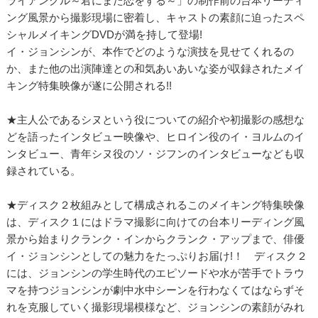
ライアングル～君にまた恋をする～」の制作前の台本リーディ
ング風景から撮影現場に密着し、キャストの素顔に迫ったスペ
シャルメイキングDVDが満を持して登場!
イ・ジョンシンが、本作でどのような演技を見せてくれるの
か、また他の出演陣達との和気あいあいな姿が収録されたメイ
キング特集映像が遂に公開される!!
★主人公であるシヌという役についての紹介や初撮影の感想な
どを語ったインタビュー映像や、ヒロイン役のイ・ヨルムのイ
ンタビュー、青年シヌ役のソ・ジフンのインタビューなども収
録されている。
★ディスク２枚組みとして構成されるこのメイキング特集映像
は、ディスク１にはドラマ撮影に向けての台本リーディング風
景から始まりクランク・インからクランク・アップまで、俳優
イ・ジョンシンとしての魅力をたっぷりお届け!！ ディスク２
には、ジョンシンの学生時代のエピソードや水が苦手でトラウ
マを持つジョンシンが劇中水中シーンを行わなくてはならずそ
れを克服していく撮影現場模様など、ジョンシンの素顔がみれ