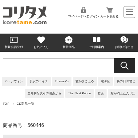
マイページへログイン
カートをみる
新規会員登録
お気に入り
新着商品
ご利用案内
お問い合わせ
ハ・ジウォン
長安のライチ
ThamePo
愛がきこえる
蔵海伝
あの日の君と
全知的な読者の視点から
The Next Prince
垂涎
鯨が消えた入り江
TOP
CD商品一覧
商品番号：560446