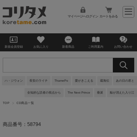
マイページへログイン
カートをみる
新規会員登録
お気に入り
新着商品
ご利用案内
お問い合わせ
ハ・ジウォン
長安のライチ
ThamePo
愛がきこえる
蔵海伝
あの日の君と
全知的な読者の視点から
The Next Prince
垂涎
鯨が消えた入り江
TOP
CD商品一覧
商品番号：58794