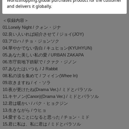
収録。
＜収録内容＞
01.Lonely Night / クォン・ジナ
02.良い人いれば紹介させて / ジョイ(JOY)
03.アロハ / チョ・ジョンソク
04.華やかでない告白 / キュヒョン(KYUHYUN)
05.あなた美しい私の愛 / URBAN ZAKAPA
06.市庁前地下鉄駅で / クァク・ジノン
07.あなたはいつも / J Rabbit
08.私の涙を集めて / フィイン(Whee In)
09.吹きますね / イ・ソラ
10.夜が更けたね(Drama Ver.) / ミドとパラソル
11.キヤノン(Canon)(Drama Ver.) / ミドとパラソル
12.君は暖かい / パク・ヒョクジン
13.生きながら / ウヒョ
14.愛することになると思った / チョン・ミド
15.君に私は、私に君は / ミドとパラソル