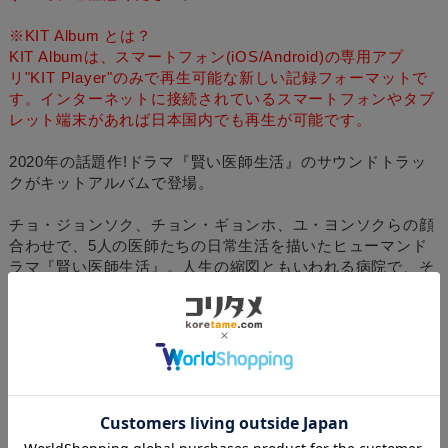
※KIT Album とは？
KIT Albumは、スマートフォン(iOS/Android)の専用アプ
リ"KIT Player"のみで再生可能な新しい記録フォーマットで
す。インターネットに接続されているスマートフォンやタブ
レット端末があれば日本国内でも再生が可能です。
2020年の話題作!ドラマ『賢い医師生活』のサウンドトラッ
クがキットアルバムで登場。
チョ・ジョンソク、チョン・ギョンホ、ユ・ヨンソクらの顔
合わせで、5人の医師たちの日常生活を描いたヒューマンド
ラマ『賢い医師生活』。人生の縮図ともいわれる病院で、そ
れぞれの日常を生きる20年来の仲間たちの姿を描き、好評を
得た。放送終了後も出演した女優チョン・ミドが歌う"愛す
ることになると思った"がチャート1位となるなど、サウンド
トラックも大人気。このほか、ドラマ出演俳優5人が結成し
たバンドミドとパラソルの"君に私は、私に君は"、Red
Velvet ジョイの"良い人がいれば紹介させて"、SUPER
JUNIOR キュヒョンの"華やかでない告白"など、軒並みヒッ
ト中のヴォーカルトラック15曲にインストを加えた全24曲を