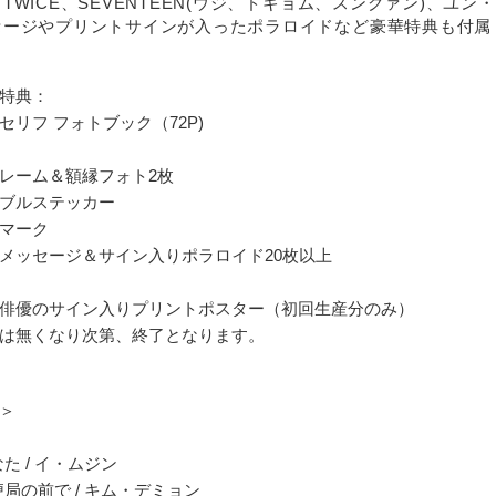
TWICE、SEVENTEEN(ウジ、ドギョム、スングァン)、
セージやプリントサインが入ったポラロイドなど豪華特典も付属
特典：
セリフ フォトブック（72P)
レーム＆額縁フォト2枚
ブルステッカー
マーク
メッセージ＆サイン入りポラロイド20枚以上
俳優のサイン入りプリントポスター（初回生産分のみ）
は無くなり次第、終了となります。
＞
なた / イ・ムジン
便局の前で / キム・デミョン