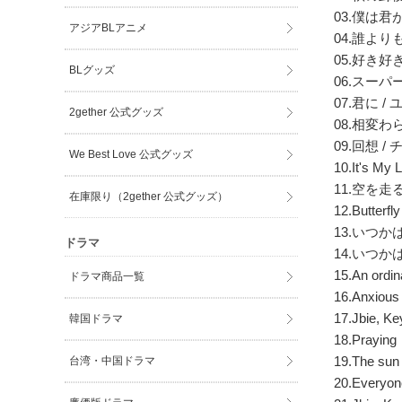
03.僕は君
アジアBLアニメ
04.誰より
05.好き好
BLグッズ
06.スーパ
07.君に /
2gether 公式グッズ
08.相変わ
09.回想 
We Best Love 公式グッズ
10.It's M
11.空を走る
在庫限り（2gether 公式グッズ）
12.Butter
13.いつか
ドラマ
14.いつか
15.An ordin
ドラマ商品一覧
16.Anxious 
17.Jbie, K
韓国ドラマ
18.Praying
19.The sun 
台湾・中国ドラマ
20.Everyon