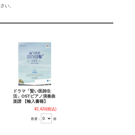
ださい。
ドラマ「賢い医師生
活」OSTピアノ演奏曲
楽譜 【輸入書籍】
¥2,420
(税込)
数量：
個