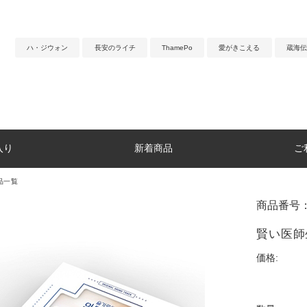
ハ・ジウォン
長安のライチ
ThamePo
愛がきこえる
蔵海伝
入り
新着商品
ご
品一覧
商品番号：
賢い医師
価格: