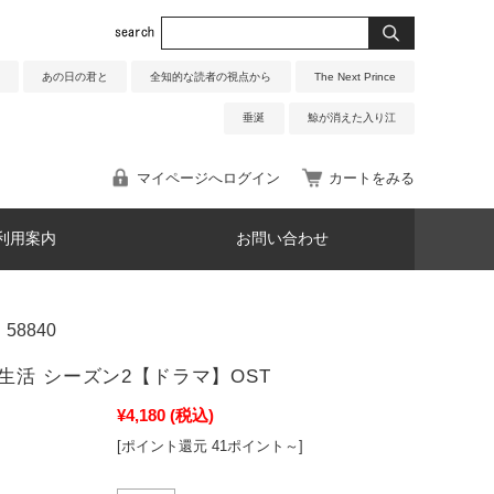
あの日の君と
全知的な読者の視点から
The Next Prince
垂涎
鯨が消えた入り江
マイページへログイン
カートをみる
利用案内
お問い合わせ
58840
生活 シーズン2【ドラマ】OST
¥4,180
(税込)
[ポイント還元 41ポイント～]