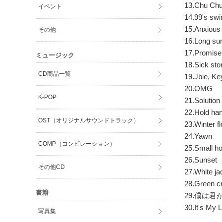
13.Chu Chu
イベント
14.99's swi
15.Anxious
その他
16.Long su
17.Promise
ミュージック
18.Sick sto
CD商品一覧
19.Jbie, Ke
20.OMG
K-POP
21.Solution
22.Hold ha
OST（オリジナルサウンドトラック）
23.Winter f
24.Yawn
COMP（コンピレーション）
25.Small h
26.Sunset
その他CD
27.White ja
28.Green c
書籍
29.僕は君が
30.It's My
写真集