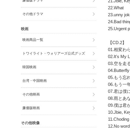
廉価版ドラマ
21.Jbie, Ke
22.What
その他ドラマ
23.unny jo
24.Bad thin
25.Urgent p
映画
映画商品一覧
【CD.2】
01.相変わら
トワイライト・ウォリアーズ公式グッズ
02.It's M
03.空を走る 
韓国映画
04.Butter
05.もう忘れ
台湾・中国映画
06.もう一年 
07.君は僕に
その他映画
08.雨とあな
09.僕は君が
廉価版映画
10.Jbie, Ke
11.Choding
その他映像
12.No word