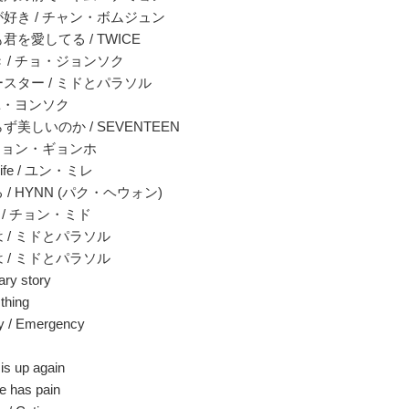
が好き / チャン・ボムジュン
も君を愛してる / TWICE
き / チョ・ジョンソク
ースター / ミドとパラソル
 ユ・ヨンソク
らず美しいのか / SEVENTEEN
/ チョン・ギョンホ
y Life / ユン・ミレ
 / HYNN (パク・ヘウォン)
fly / チョン・ミド
は / ミドとパラソル
は / ミドとパラソル
ary story
thing
ey / Emergency
is up again
e has pain