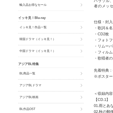
パラソル、
輸入品お得なセール
者のメッ
イッキ見！Blu-ray
仕様・封入
イッキ見！作品一覧
・歌詞＆名
・CD2枚
韓国ドラマ（イッキ見！）
・フォトフ
・リムーバ
中国ドラマ（イッキ見！）
・フィルム
・歌唱者の
アジアBL特集
先着特典：
BL商品一覧
※ポスター
アジアBLドラマ
＜収録内容
アジアBL映画
【CD.1】
01.雨とあ
BL作品OST
02.秋の郵