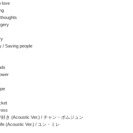
 love
ng
 thoughts
rgery
ry
y / Saving people
nds
lower
ope
cket
ross
好き (Acoustic Ver.) / チャン・ボムジュン
 Life (Acoustic Ver.) / ユン・ミレ