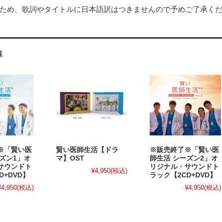
ため、歌詞やタイトルに日本語訳はつきませんので予めご了承く
覧
※「賢い医
賢い医師生活【ドラ
※販売終了※「賢い医
ズン1」オ
マ】OST
師生活 シーズン2」オ
サウンドト
リジナル・サウンドト
¥4,950
(税込)
D+DVD】
ラック【2CD+DVD】
¥4,950
(税込)
¥4,950
(税込)