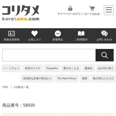
マイページへログイン
カートをみる
新規会員登録
お気に入り
新着商品
ご利用案内
お問い合わせ
ハ・ジウォン
長安のライチ
ThamePo
愛がきこえる
蔵海伝
あの日の君と
全知的な読者の視点から
The Next Prince
垂涎
鯨が消えた入り江
TOP
CD商品一覧
商品番号：58939