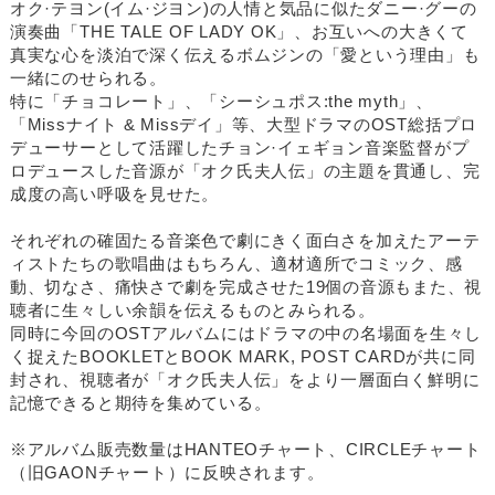
オク·テヨン(イム·ジヨン)の人情と気品に似たダニー·グーの
演奏曲「THE TALE OF LADY OK」、お互いへの大きくて
真実な心を淡泊で深く伝えるボムジンの「愛という理由」も
一緒にのせられる。
特に「チョコレート」、「シーシュポス:the myth」、
「Missナイト & Missデイ」等、大型ドラマのOST総括プロ
デューサーとして活躍したチョン·イェギョン音楽監督がプ
ロデュースした音源が「オク氏夫人伝」の主題を貫通し、完
成度の高い呼吸を見せた。
それぞれの確固たる音楽色で劇にきく面白さを加えたアーテ
ィストたちの歌唱曲はもちろん、適材適所でコミック、感
動、切なさ、痛快さで劇を完成させた19個の音源もまた、視
聴者に生々しい余韻を伝えるものとみられる。
同時に今回のOSTアルバムにはドラマの中の名場面を生々し
く捉えたBOOKLETとBOOK MARK, POST CARDが共に同
封され、視聴者が「オク氏夫人伝」をより一層面白く鮮明に
記憶できると期待を集めている。
※アルバム販売数量はHANTEOチャート、CIRCLEチャート
（旧GAONチャート）に反映されます。