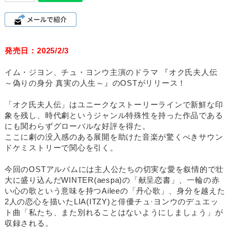
発売日：2025/2/3
イム・ジヨン、チュ・ヨンウ主演のドラマ 『オク氏夫人伝
～偽りの身分 真実の人生～』のOSTがリリース！
「オク氏夫人伝」はユニークなストーリーラインで新鮮な印
象を残し、時代劇というジャンル特殊性を持った作品である
にも関わらずグローバルな好評を得た。
ここに劇の没入感のある展開を助けた音楽が驚くべきサウン
ドケミストリーで関心を引く。
今回のOSTアルバムには主人公たちの切実な愛を叙情的で壮
大に盛り込んだWINTER(aespa)の「献呈恋書」、一輪の赤
い心の歌という意味を持つAileeの「丹心歌」、身分を越えた
2人の恋心を描いたLIA(ITZY)と俳優チュ·ヨンウのデュエッ
ト曲「私たち、また別れることはないようにしましょう」が
収録される。