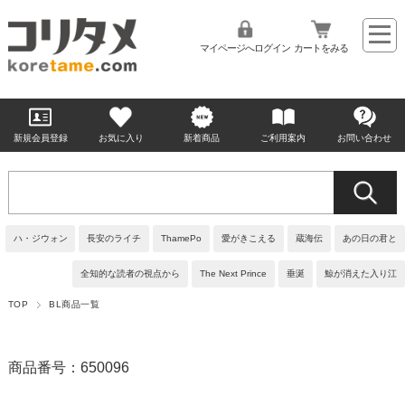
マイページへログイン
カートをみる
新規会員登録
お気に入り
新着商品
ご利用案内
お問い合わせ
ハ・ジウォン
長安のライチ
ThamePo
愛がきこえる
蔵海伝
あの日の君と
全知的な読者の視点から
The Next Prince
垂涎
鯨が消えた入り江
TOP
BL商品一覧
商品番号：650096