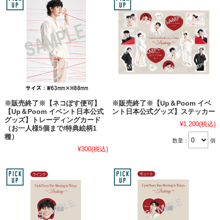
※販売終了※【ネコぽす便可】
※販売終了※【Up＆Poom イベ
【Up＆Poom イベント日本公式
ント日本公式グッズ】ステッカー
グッズ】トレーディングカード
¥1,200
(税込)
（お一人様5個まで/特典絵柄1
種）
数量：
個
¥300
(税込)